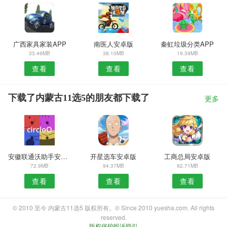
广西家具家装APP
南医人安卓版
秦虹垃圾分类APP
33.49MB
38.10MB
19.39MB
查看
查看
查看
下载了内蒙古11选5的朋友都下载了
更多
安徽联通沃助手安卓版
开星选车安卓版
工商总局安卓版
72.9MB
94.37MB
92.71MB
查看
查看
查看
© 2010 至今 内蒙古11选5 版权所有。© Since 2010 yuesha.com. All rights
reserved.
版权保护投诉指引