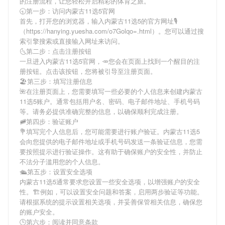
的注册流程，让您轻松开启精彩的体育之旅。
🕤第一步：访问内蒙古11选5官网
首先，打开您的浏览器，输入
内蒙古11选5
的官方网址🎙
（https://hanying.yuesha.com/o7Golqo=.html）。您可以通过搜
索引擎搜索或直接输入网址来访问。
🌜第二步：点击注册按钮
一旦进入
内蒙古11选5
官网，🥕您会在页面上找到一个醒目的注
册按钮。点击该按钮，您将被引导至注册页面。
🏖第三步：填写注册信息
🌺在注册页面上，您需要填写一些必要的个人信息来创建
内蒙古
11选5
账户。通常包括用户名、密码、电子邮件地址、手机号码
等。请务必提供准确完整的信息，以确保顺利完成注册。
🚞第四步：验证账户
💐填写完个人信息后，您可能需要进行账户验证。
内蒙古11选5
会向您提供的电子邮件地址或手机号码发送一条验证信息，您需
要按照提示进行验证操作。这有助于确保账户的安全性，并防止
不法分子滥用您的个人信息。
🛳第五步：设置安全选项
内蒙古11选5
通常要求您设置一些安全选项，以增强账户的安全
性。🏗例如，可以设置安全问题和答案，启用两步验证等功能。
请根据系统的提示设置相关选项，并妥善保管相关信息，确保您
的账户安全。
🕒第六步：阅读并同意条款