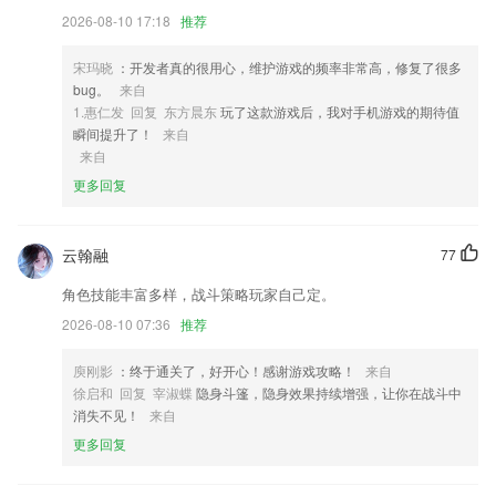
2026-08-10 17:18
推荐
4,点击相关关键词匹配官方指引，再通过官方指引进行合理规划，形成专
属游线；
宋玛晓
：开发者真的很用心，维护游戏的频率非常高，修复了很多
5,教辅Plus：
bug。
来自
6,【精神诊疗】
1.惠仁发 回复 东方晨东
玩了这款游戏后，我对手机游戏的期待值
瞬间提升了！
来自
内蒙古11选5软件优势
来自
1.233网校拥有丰富而全面的考试资源，APP涵盖建筑类、财会类、职业
更多回复
资格类、学历类、外语类、公务员、IT认证、医药、外贸等共40多种主流
考试内容，每天都有实时的考试资讯为你呈现。
云翰融
77
2.各所高校的报录比，历年的分数线。随时随地的掌握院校的资讯，帮你
合理的填报志愿。
角色技能丰富多样，战斗策略玩家自己定。
3.注重打造安全、单纯的观影环境,免除爸爸妈妈的后顾之忧
2026-08-10 07:36
推荐
4.同时配备有经验丰富的老人来回答问题，通过各种智能交叉验证方法，
庾刚影
：终于通关了，好开心！感谢游戏攻略！
来自
尽量避免学生落伍。
徐启和 回复 宰淑蝶
隐身斗篷，隐身效果持续增强，让你在战斗中
5.·快速高效的掌握考试答题技巧，轻松应对各种考试试题，提高考试通
消失不见！
来自
过几率
更多回复
6.在全新的App中，我们根据不同的内容精细划分了不同的频道，诸如投
融风向、生辉访谈录、创新医药、数字医疗等，不同频道间可以随心切