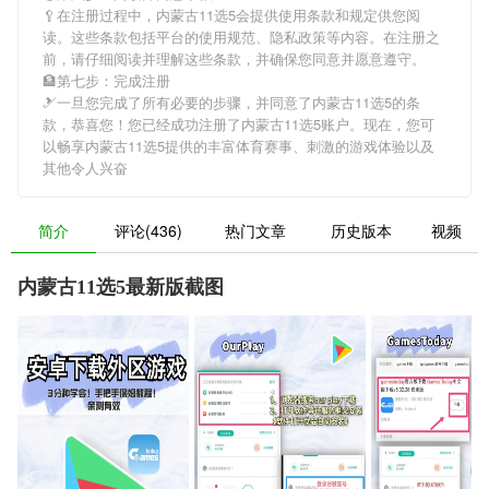
🥄在注册过程中，
内蒙古11选5
会提供使用条款和规定供您阅
读。这些条款包括平台的使用规范、隐私政策等内容。在注册之
前，请仔细阅读并理解这些条款，并确保您同意并愿意遵守。
🏦第七步：完成注册
🎿一旦您完成了所有必要的步骤，并同意了
内蒙古11选5
的条
款，恭喜您！您已经成功注册了内蒙古11选5账户。现在，您可
以畅享
内蒙古11选5
提供的丰富体育赛事、刺激的游戏体验以及
其他令人兴奋
简介
评论(436)
热门文章
历史版本
视频
内蒙古11选5最新版截图