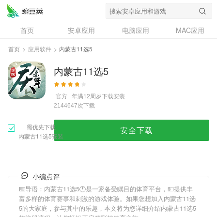
首页
安卓应用
电脑应用
MAC应用
资讯
专题
设计奖
创意应用
首页
>
应用软件
>
内蒙古11选5
问答
内蒙古11选5
官方
年满12周岁
下载安装
次下载
2144647
需优先下载
安全下载
内蒙古11选5安装
小编点评
⌨️导语：
内蒙古11选5
🕐是一家备受瞩目的体育平台，💵提供丰
富多样的体育赛事和刺激的游戏体验。如果您想加入
内蒙古11选
5
的大家庭，参与其中的乐趣，本文将为您详细介绍
内蒙古11选5