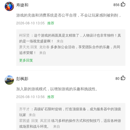
换。
寿婕和
856
内蒙古11选5更新了什么?
游戏的充值和消费系统是否公平合理，不会让玩家感到被剥削，
书架新增多种排列方式
2026-08-10 13:05
推荐
增加代人叫车功能
柯琛贤
：这个游戏的画面真是太精致了，人物设计也非常独特！真
智能大数据运算，精确计算路线时间
的是一场视觉盛宴啊！
来自
萧天光 回复 龙欣春
多参加公会活动，享受团队合作的乐趣，共同
修改隐私动态申请，优化功能
追求荣耀！
来自
增加录屏直播功能
更多回复
增值服务进行了优化
联系我们
彭枫影
80
以上就是内蒙古11选5的介绍，如果您喜欢这款软件，您可以到应用商店
进行打分评论，说出您的使用经历，以帮助我们更好的对产品进行优化修
加入新的游戏模式，以增加游戏的乐趣和挑战性。
改。
2026-08-10 13:56
推荐
齐平才
：高级矿石限时促销，打造顶级装备，成为服务器中的顶级
玩家
来自
霍茜盛 回复 凤宜清
练习多样的操作方式和控制技巧，适应各种游
戏场景和战斗环境。
来自