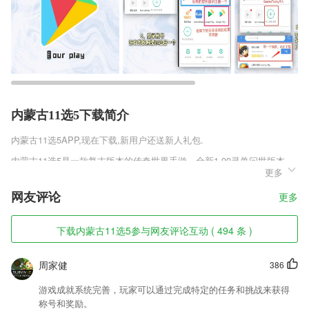
内蒙古11选5下载简介
内蒙古11选5
APP,现在下载,新用户还送新人礼包.
内蒙古11选5是一款复古版本的传奇世界手游，全新1.90灵兽问世版本，
更多
为玩家们呈现出超强的灵兽玩法，全面提升战斗的畅爽等级。元宝回收超
高爆率，适合打金激斗全程。在这传奇复古版的世界当中，感受无与伦比
网友评论
更多
的奇妙趣味吧。
内蒙古11选5软件特色
下载内蒙古11选5参与网友评论互动 ( 494 条 )
1,我的班级：方便查看班级与对应课程信息。
周家健
386
2,幸运星描红，让孩子喜欢上写字的感觉；
3,摆pose换造型选场景，快来给甜甜拍大片吧！甜甜相机同时支持自拍功
游戏成就系统完善，玩家可以通过完成特定的任务和挑战来获得
能。
称号和奖励。