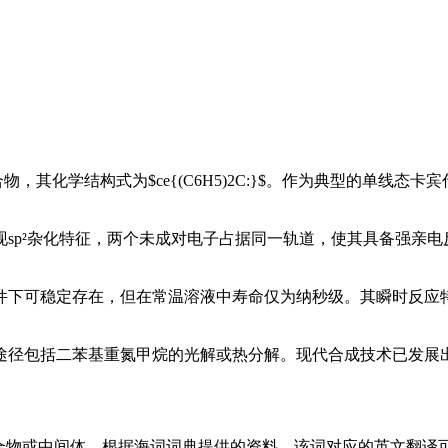
卡宾化合物，其化学结构式为$ce{(C6H5)2C:}$。作为典型的
现sp²杂化特征，两个未成对电子占据同一轨道，使其具备强亲电
件下可稳定存在，但在常温溶液中寿命仅为纳秒级。其瞬时反应
途径包括二苯基重氮甲烷的光解或热分解。现代合成技术已发展
中间体。根据海词词典提供的资料，该词对应的英文翻译可能与“二苯