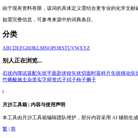
由于现有资料有限，该词的具体定义需结合更专业的化学文献确认。建
如需完整信息，可参考来源中的词典条目。
分类
A
B
C
D
E
F
G
H
I
J
K
L
M
N
O
P
Q
R
S
T
U
V
W
X
Y
Z
别人正在浏览...
石状内障
试装配
矢状平面
匙状钳
矢状切面
时装样片
矢状移动
矢
竹烯酸
施主杂质
实字
师资
式子
拭子
柿子
狮子
ℹ️
月沙工具箱 | 内容与使用声明
本工具由月沙工具箱编辑团队维护，部分内容采用 AI 辅助
繁
|
简