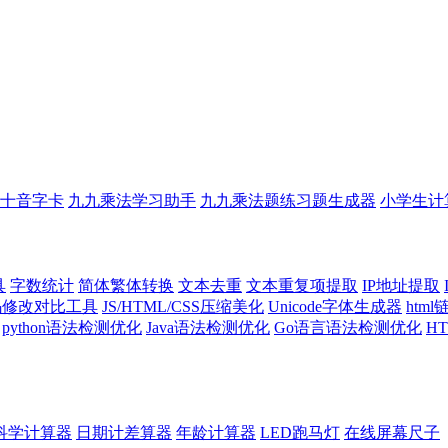
十音字卡
九九乘法学习助手
九九乘法题练习题生成器
小学生计
具
字数统计
简体繁体转换
文本去重
文本重复项提取
IP地址提取
代码修改对比工具
JS/HTML/CSS压缩美化
Unicode字体生成器
htm
python语法检测优化
Java语法检测优化
Go语言语法检测优化
H
科学计算器
日期计差算器
年龄计算器
LED跑马灯
在线屏幕尺子