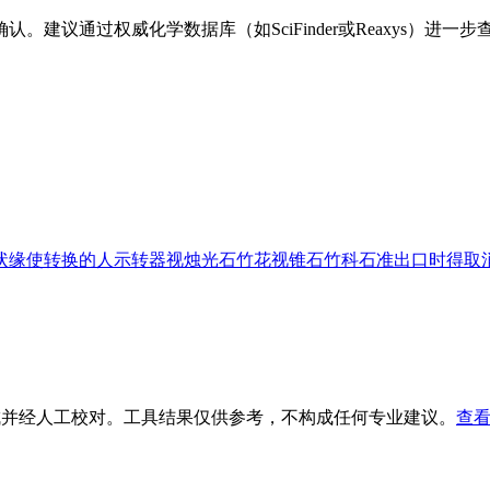
议通过权威化学数据库（如SciFinder或Reaxys）进一步
状缘
使转换的人
示转器
视烛光
石竹花
视锥
石竹科
石准出口时得取
生成并经人工校对。工具结果仅供参考，不构成任何专业建议。
查看