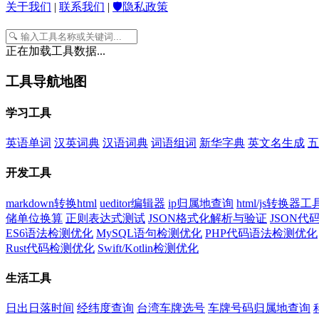
关于我们
|
联系我们
|
🛡️隐私政策
正在加载工具数据...
工具导航地图
学习工具
英语单词
汉英词典
汉语词典
词语组词
新华字典
英文名生成
五
开发工具
markdown转换html
ueditor编辑器
ip归属地查询
html/js转换器工
储单位换算
正则表达式测试
JSON格式化解析与验证
JSON
ES6语法检测优化
MySQL语句检测优化
PHP代码语法检测优化
Rust代码检测优化
Swift/Kotlin检测优化
生活工具
日出日落时间
经纬度查询
台湾车牌选号
车牌号码归属地查询