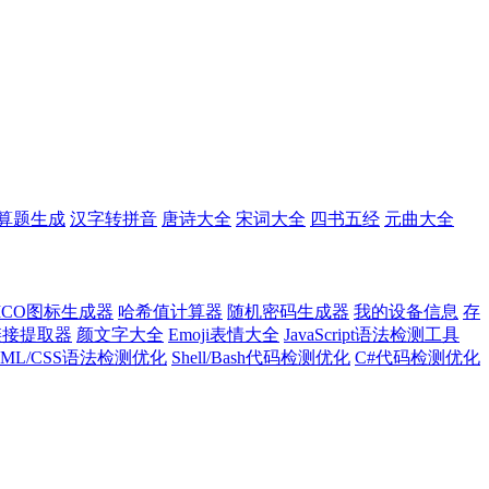
算题生成
汉字转拼音
唐诗大全
宋词大全
四书五经
元曲大全
ICO图标生成器
哈希值计算器
随机密码生成器
我的设备信息
存
l链接提取器
颜文字大全
Emoji表情大全
JavaScript语法检测工具
TML/CSS语法检测优化
Shell/Bash代码检测优化
C#代码检测优化