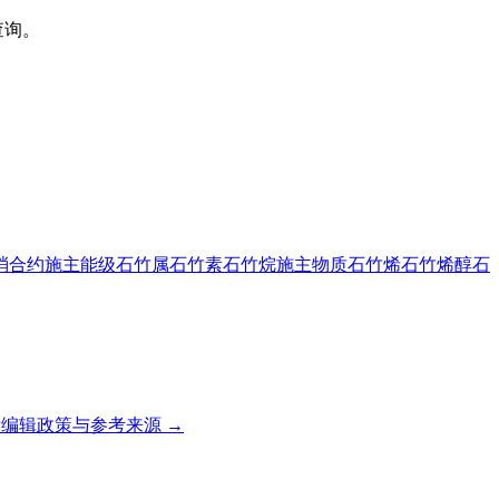
查询。
消合约
施主能级
石竹属
石竹素
石竹烷
施主物质
石竹烯
石竹烯醇
石
编辑政策与参考来源 →