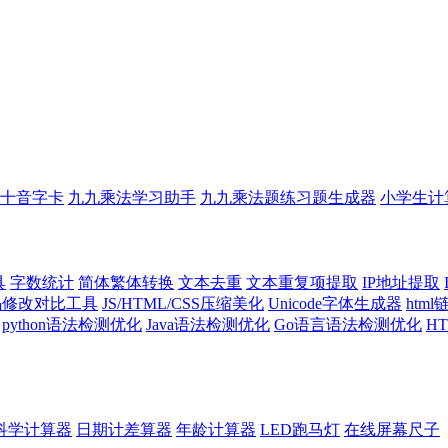
十音字卡
九九乘法学习助手
九九乘法题练习题生成器
小学生计
具
字数统计
简体繁体转换
文本去重
文本重复项提取
IP地址提取
代码修改对比工具
JS/HTML/CSS压缩美化
Unicode字体生成器
htm
python语法检测优化
Java语法检测优化
Go语言语法检测优化
H
科学计算器
日期计差算器
年龄计算器
LED跑马灯
在线屏幕尺子