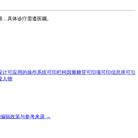
源，具体诊疗需遵医嘱。
设计
可应用的操作系统
可印栏
柯因葡糖苷
可印项
可印信息串
可引
疑人物
编辑政策与参考来源 →