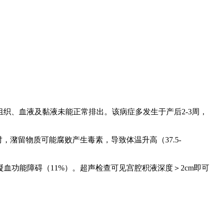
内残留的坏死蜕膜组织、血液及黏液未能正常排出。该病症多发生于产后2-3周，
，潴留物质可能腐败产生毒素，导致体温升高（37.5-
凝血功能障碍（11%）。超声检查可见宫腔积液深度＞2cm即可