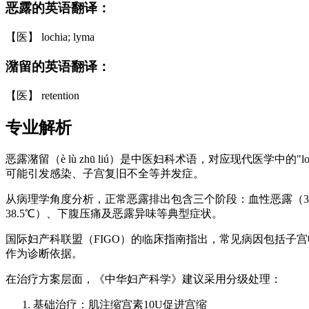
恶露的英语翻译：
【医】 lochia; lyma
潴留的英语翻译：
【医】 retention
专业解析
恶露潴留（è lù zhū liú）是中医妇科术语，对应现代医学中的"lo
可能引发感染、子宫复旧不全等并发症。
从病理学角度分析，正常恶露排出包含三个阶段：血性恶露（3-
38.5℃）、下腹压痛及恶露异味等典型症状。
国际妇产科联盟（FIGO）的临床指南指出，常见病因包括子宫
作为诊断依据。
在治疗方案层面，《中华妇产科学》建议采用分级处理：
基础治疗：肌注缩宫素10U促进宫缩