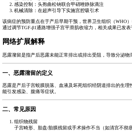
感染控制：头孢曲松钠联合甲硝唑静脉滴注
机械清除：在超声引导下实施宫腔吸引术
该病症的预防重点在于产后早期干预，世界卫生组织（WHO）
通过调节TGF-β1通路增强子宫平滑肌收缩力，相关成果已发
网络扩展解释
恶露潴留是指产后恶露未能正常排出或排出受阻，导致分泌物
一、恶露潴留的定义
恶露是产后子宫蜕膜脱落、血液及坏死组织经阴道排出的生理性
能引发感染、腹痛等症状。
二、常见原因
组织物残留
子宫畸形、胎盘/胎膜残留或手术操作不当（如清宫不彻