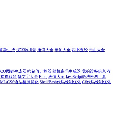
算题生成
汉字转拼音
唐诗大全
宋词大全
四书五经
元曲大全
ICO图标生成器
哈希值计算器
随机密码生成器
我的设备信息
存
l链接提取器
颜文字大全
Emoji表情大全
JavaScript语法检测工具
TML/CSS语法检测优化
Shell/Bash代码检测优化
C#代码检测优化