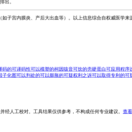
排出。
（如子宫内膜炎、产后大出血等）。以上信息综合自权威医学来
译码的
可译码性
可以模塑的
柯因
咳音
可饮的
壳硬蛋白
可应用程序
因子化图
可以判处的
可以膨胀的
可疑权利之诉
可以取得专利的
可
生成并经人工校对。工具结果仅供参考，不构成任何专业建议。
查看