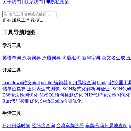
关于我们
|
联系我们
|
🛡️隐私政策
正在加载工具数据...
工具导航地图
学习工具
英语单词
汉英词典
汉语词典
词语组词
新华字典
英文名生成
五
开发工具
markdown转换html
ueditor编辑器
ip归属地查询
html/js转换器工
储单位换算
正则表达式测试
JSON格式化解析与验证
JSON
ES6语法检测优化
MySQL语句检测优化
PHP代码语法检测优化
Rust代码检测优化
Swift/Kotlin检测优化
生活工具
日出日落时间
经纬度查询
台湾车牌选号
车牌号码归属地查询