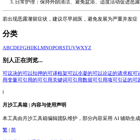
日常护理：保持外阴清洁、避免盆浴、适度活动促进恶露
若出现恶露潴留症状，建议尽早就医，避免发展为严重并发症
分类
A
B
C
D
E
F
G
H
I
J
K
L
M
N
O
P
Q
R
S
T
U
V
W
X
Y
Z
别人正在浏览...
可议决的
可以扣押的
可译框架
可以冷凝的
可以论证的请求权
可
用变量
可引用的
可引用关键词
可引用数据
可引用项
可引证的
可
ℹ️
月沙工具箱 | 内容与使用声明
本工具由月沙工具箱编辑团队维护，部分内容采用 AI 辅助
繁
|
简