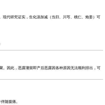
%。现代研究证实，生化汤加减（当归、川芎、桃仁、炮姜）可
：
积聚。因此，恶露潴留即产后恶露因各种原因无法顺利排出，可
并伴随腹痛。