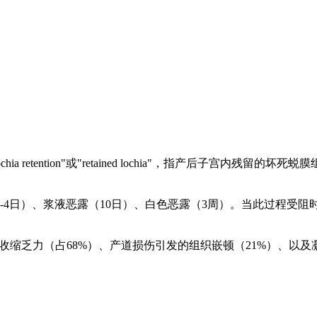
chia retention"或"retained lochia"，指产后子宫
4日）、浆液恶露（10日）、白色恶露（3周）。当此过程受阻时
收缩乏力（占68%）、产道损伤引发的组织嵌顿（21%）、以及