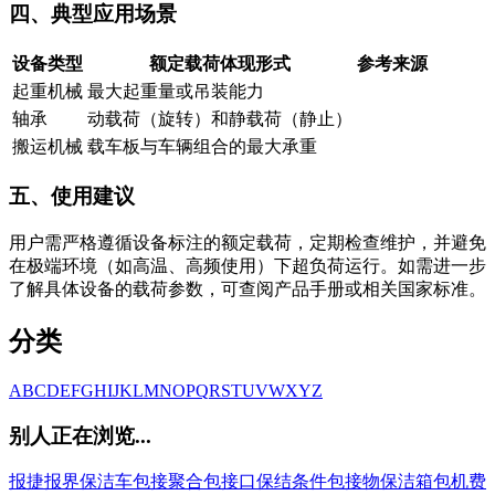
四、典型应用场景
设备类型
额定载荷体现形式
参考来源
起重机械
最大起重量或吊装能力
轴承
动载荷（旋转）和静载荷（静止）
搬运机械
载车板与车辆组合的最大承重
五、使用建议
用户需严格遵循设备标注的额定载荷，定期检查维护，并避免
在极端环境（如高温、高频使用）下超负荷运行。如需进一步
了解具体设备的载荷参数，可查阅产品手册或相关国家标准。
分类
A
B
C
D
E
F
G
H
I
J
K
L
M
N
O
P
Q
R
S
T
U
V
W
X
Y
Z
别人正在浏览...
报捷
报界
保洁车
包接聚合
包接口
保结条件
包接物
保洁箱
包机费