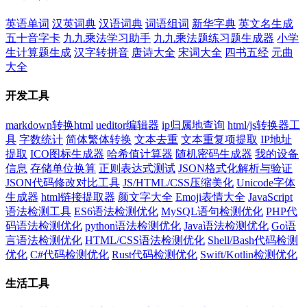
英语单词
汉英词典
汉语词典
词语组词
新华字典
英文名生成
五十音字卡
九九乘法学习助手
九九乘法题练习题生成器
小学
生计算题生成
汉字转拼音
唐诗大全
宋词大全
四书五经
元曲
大全
开发工具
markdown转换html
ueditor编辑器
ip归属地查询
html/js转换器工
具
字数统计
简体繁体转换
文本去重
文本重复项提取
IP地址
提取
ICO图标生成器
哈希值计算器
随机密码生成器
我的设备
信息
存储单位换算
正则表达式测试
JSON格式化解析与验证
JSON代码修改对比工具
JS/HTML/CSS压缩美化
Unicode字体
生成器
html链接提取器
颜文字大全
Emoji表情大全
JavaScript
语法检测工具
ES6语法检测优化
MySQL语句检测优化
PHP代
码语法检测优化
python语法检测优化
Java语法检测优化
Go语
言语法检测优化
HTML/CSS语法检测优化
Shell/Bash代码检测
优化
C#代码检测优化
Rust代码检测优化
Swift/Kotlin检测优化
生活工具