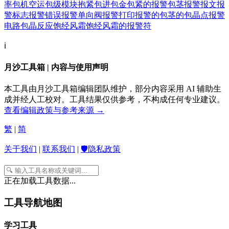
率
包机空运
包级模块
抱紧
包进
包金
包紧的
报警
包茎
报警报文
报
警标志
报警错误
报警单向阀
报警打印
报警的
包茎的
包晶点
报警
电路
包晶反应
饱经风霜
饱经风霜的
报警符
ℹ️
月沙工具箱 | 内容与使用声明
本工具由月沙工具箱编辑团队维护，部分内容采用 AI 辅助生
成并经人工校对。工具结果仅供参考，不构成任何专业建议。
查看编辑政策与参考来源 →
繁
|
简
关于我们
|
联系我们
|
🛡️隐私政策
正在加载工具数据...
工具导航地图
学习工具