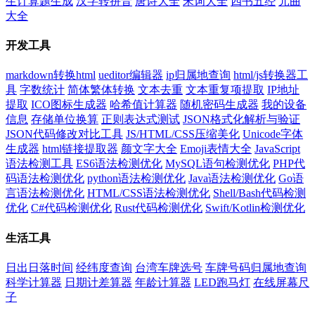
生计算题生成
汉字转拼音
唐诗大全
宋词大全
四书五经
元曲
大全
开发工具
markdown转换html
ueditor编辑器
ip归属地查询
html/js转换器工
具
字数统计
简体繁体转换
文本去重
文本重复项提取
IP地址
提取
ICO图标生成器
哈希值计算器
随机密码生成器
我的设备
信息
存储单位换算
正则表达式测试
JSON格式化解析与验证
JSON代码修改对比工具
JS/HTML/CSS压缩美化
Unicode字体
生成器
html链接提取器
颜文字大全
Emoji表情大全
JavaScript
语法检测工具
ES6语法检测优化
MySQL语句检测优化
PHP代
码语法检测优化
python语法检测优化
Java语法检测优化
Go语
言语法检测优化
HTML/CSS语法检测优化
Shell/Bash代码检测
优化
C#代码检测优化
Rust代码检测优化
Swift/Kotlin检测优化
生活工具
日出日落时间
经纬度查询
台湾车牌选号
车牌号码归属地查询
科学计算器
日期计差算器
年龄计算器
LED跑马灯
在线屏幕尺
子