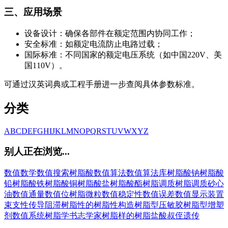
三、应用场景
设备设计：确保各部件在额定范围内协同工作；
安全标准：如额定电流防止电路过载；
国际标准：不同国家的额定电压系统（如中国220V、美
国110V）。
可通过汉英词典或工程手册进一步查阅具体参数标准。
分类
A
B
C
D
E
F
G
H
I
J
K
L
M
N
O
P
Q
R
S
T
U
V
W
X
Y
Z
别人正在浏览...
数值数学
数值搜索
树脂酸
数值算法
数值算法库
树脂酸钠
树脂酸
铅
树脂酸铁
树脂酸铜
树脂酸盐
树脂酸酯
树脂调质
树脂调质砂心
油
数值通量
数值位
树脂微粒
数值稳定性
数值误差
数值显示装置
束支性传导阻滞
树脂性的
树脂性构造
树脂型压敏胶
树脂型增塑
剂
数值系统
树脂学
书志学家
树脂样的
树脂盐酸
叔侄遗传