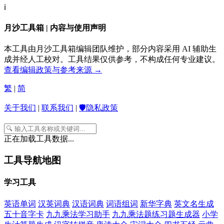
ℹ️
月沙工具箱 | 内容与使用声明
本工具由月沙工具箱编辑团队维护，部分内容采用 AI 辅助生
成并经人工校对。工具结果仅供参考，不构成任何专业建议。
查看编辑政策与参考来源 →
繁
|
简
关于我们
|
联系我们
|
🛡️隐私政策
正在加载工具数据...
工具导航地图
学习工具
英语单词
汉英词典
汉语词典
词语组词
新华字典
英文名生成
五十音字卡
九九乘法学习助手
九九乘法题练习题生成器
小学