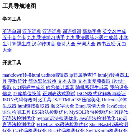
工具导航地图
学习工具
英语单词
汉英词典
汉语词典
词语组词
新华字典
英文名生成
五十音字卡
九九乘法学习助手
九九乘法题练习题生成器
小学
生计算题生成
汉字转拼音
唐诗大全
宋词大全
四书五经
元曲
大全
开发工具
markdown转换html
ueditor编辑器
ip归属地查询
html/js转换器工
具
字数统计
简体繁体转换
文本去重
文本重复项提取
IP地址
提取
ICO图标生成器
哈希值计算器
随机密码生成器
我的设备
信息
存储单位换算
正则表达式测试
JSON格式化解析与验证
JSON代码修改对比工具
JS/HTML/CSS压缩美化
Unicode字体
生成器
html链接提取器
颜文字大全
Emoji表情大全
JavaScript
语法检测工具
ES6语法检测优化
MySQL语句检测优化
PHP代
码语法检测优化
python语法检测优化
Java语法检测优化
Go语
言语法检测优化
HTML/CSS语法检测优化
Shell/Bash代码检测
优化
C#代码检测优化
Rust代码检测优化
Swift/Kotlin检测优化