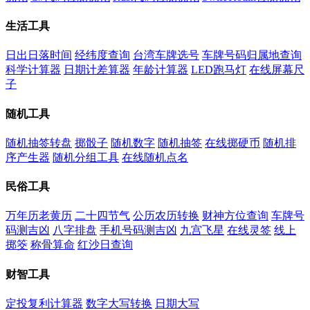
生活工具
日出日落时间
经纬度查询
台湾车牌选号
车牌号码归属地查询
科学计算器
日期计差算器
年龄计算器
LED跑马灯
在线屏幕尺
子
随机工具
随机抽签转盘
掷骰子
随机数字
随机抽签
在线掷硬币
随机排
序产生器
随机分组工具
在线随机点名
民俗工具
万年历老黄历
二十四节气
公历农历转换
财神方位查询
车牌号
码测吉凶
八字排盘
手机号码测吉凶
九宫飞星
在线灵签
线上
掷筊
称骨算命
红沙日查询
财智工具
定投复利计算器
数字大写转换
日期大写