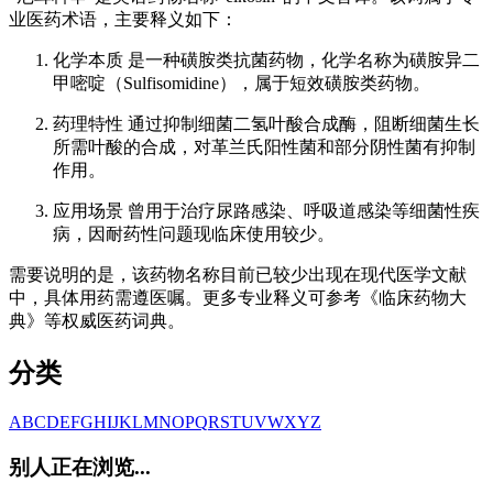
业医药术语，主要释义如下：
化学本质 是一种磺胺类抗菌药物，化学名称为磺胺异二
甲嘧啶（Sulfisomidine），属于短效磺胺类药物。
药理特性 通过抑制细菌二氢叶酸合成酶，阻断细菌生长
所需叶酸的合成，对革兰氏阳性菌和部分阴性菌有抑制
作用。
应用场景 曾用于治疗尿路感染、呼吸道感染等细菌性疾
病，因耐药性问题现临床使用较少。
需要说明的是，该药物名称目前已较少出现在现代医学文献
中，具体用药需遵医嘱。更多专业释义可参考《临床药物大
典》等权威医药词典。
分类
A
B
C
D
E
F
G
H
I
J
K
L
M
N
O
P
Q
R
S
T
U
V
W
X
Y
Z
别人正在浏览...