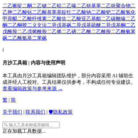
二乙哌啶二酮
二乙铍
二乙铅
二乙嗪
二乙炔基苯
二乙炔聚合物
二
乙胂
二乙酸钴
二乙酸基苯基靛红
二乙酸钠
二乙酸钯
二乙酸氢化
甲萘醌
二乙酸纤维素
二乙酸盐
二乙酸亚乙基酯
二乙碳酰嗪
二乙
酮
二乙酮胶
二义文法
二异戊基砜
二异戊基硫醚
二异戊基酮
二乙
戊酰胺
二乙戊烯酰胺
二乙烯
二乙硒
二乙酰
二乙酰胺
二乙酰氨苯
砜
二乙酰氨基二苯砜
ℹ️
月沙工具箱 | 内容与使用声明
本工具由月沙工具箱编辑团队维护，部分内容采用 AI 辅助生
成并经人工校对。工具结果仅供参考，不构成任何专业建议。
查看编辑政策与参考来源 →
繁
|
简
关于我们
|
联系我们
|
🛡️隐私政策
正在加载工具数据...