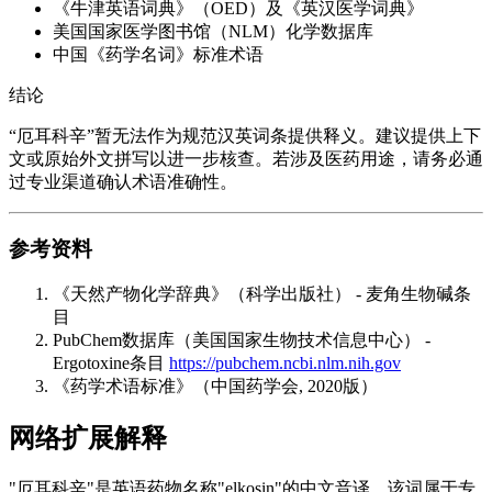
《牛津英语词典》（OED）及《英汉医学词典》
美国国家医学图书馆（NLM）化学数据库
中国《药学名词》标准术语
结论
“厄耳科辛”暂无法作为规范汉英词条提供释义。建议提供上下
文或原始外文拼写以进一步核查。若涉及医药用途，请务必通
过专业渠道确认术语准确性。
参考资料
《天然产物化学辞典》（科学出版社） - 麦角生物碱条
目
PubChem数据库（美国国家生物技术信息中心） -
Ergotoxine条目
https://pubchem.ncbi.nlm.nih.gov
《药学术语标准》（中国药学会, 2020版）
网络扩展解释
"厄耳科辛"是英语药物名称"elkosin"的中文音译。该词属于专