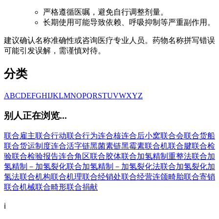
严格遵循医嘱，避免自行调整剂量。
长期使用可能导致依赖、呼吸抑制等严重副作用。
建议确认名称准确性或咨询医疗专业人员。药物名称拼写错误
可能引发误解，需谨慎对待。
分类
A
B
C
D
E
F
G
H
I
J
K
L
M
N
O
P
Q
R
S
T
U
V
W
X
Y
Z
别人正在浏览...
联合雇主
联合行动
联合行为
连合核
连合后小窝
联合会
联合货船
联合货运制度
连合活字
链黑菌素
链黑霉素
联合机
联合腱
联合检
验
联合检验报告
连合角区
联合胶体
联合加氢精制重整法
联合加
氢精制－加氢裂化
联合加氢精制－加氢裂化法
联合加氢裂化加
氢法
联合机构
联合机理
联合经销处
联合经营
连颌畸胎
联合寄销
联合机械
联合畸形
联合捐献
ℹ️