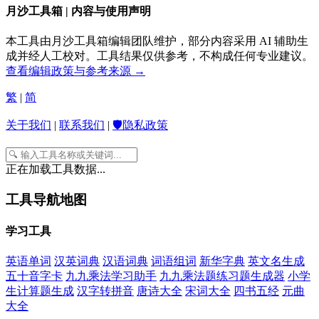
月沙工具箱 | 内容与使用声明
本工具由月沙工具箱编辑团队维护，部分内容采用 AI 辅助生
成并经人工校对。工具结果仅供参考，不构成任何专业建议。
查看编辑政策与参考来源 →
繁
|
简
关于我们
|
联系我们
|
🛡️隐私政策
正在加载工具数据...
工具导航地图
学习工具
英语单词
汉英词典
汉语词典
词语组词
新华字典
英文名生成
五十音字卡
九九乘法学习助手
九九乘法题练习题生成器
小学
生计算题生成
汉字转拼音
唐诗大全
宋词大全
四书五经
元曲
大全