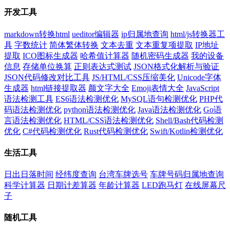
开发工具
markdown转换html
ueditor编辑器
ip归属地查询
html/js转换器工
具
字数统计
简体繁体转换
文本去重
文本重复项提取
IP地址
提取
ICO图标生成器
哈希值计算器
随机密码生成器
我的设备
信息
存储单位换算
正则表达式测试
JSON格式化解析与验证
JSON代码修改对比工具
JS/HTML/CSS压缩美化
Unicode字体
生成器
html链接提取器
颜文字大全
Emoji表情大全
JavaScript
语法检测工具
ES6语法检测优化
MySQL语句检测优化
PHP代
码语法检测优化
python语法检测优化
Java语法检测优化
Go语
言语法检测优化
HTML/CSS语法检测优化
Shell/Bash代码检测
优化
C#代码检测优化
Rust代码检测优化
Swift/Kotlin检测优化
生活工具
日出日落时间
经纬度查询
台湾车牌选号
车牌号码归属地查询
科学计算器
日期计差算器
年龄计算器
LED跑马灯
在线屏幕尺
子
随机工具