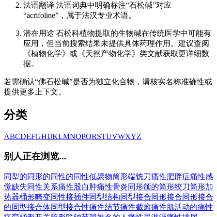
法语翻译 法语词典中明确标注“石松碱”对应
“acrifoline”，属于法汉专业术语。
潜在用途 石松科植物提取的生物碱在传统医学中可能有
应用，但当前搜索结果未提供具体药理作用。建议查阅
《植物化学》或《天然产物化学》类文献获取更详细数
据。
若需确认“佛石松碱”是否为独立化合物，请核实名称准确性或
提供更多上下文。
分类
A
B
C
D
E
F
G
H
I
J
K
L
M
N
O
P
Q
R
S
T
U
V
W
X
Y
Z
别人正在浏览...
同型的
同形的
同性的
同性低聚物
筒形端铣刀
痛性肥胖症
痛性感
觉缺失
同性关系
痛性股白肿
痛性骨炎
同形颌的
筒形绞刀
筒形加
热器
桶形畸变
同性接插件
同型结构
同型接合
同形接合
同形接合
的
同型接合体
同型接合性
痛性结节
痛性截瘫
痛性肌活动的
痛性