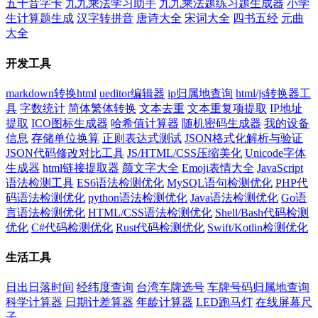
五十音字卡
九九乘法学习助手
九九乘法题练习题生成器
小学
生计算题生成
汉字转拼音
唐诗大全
宋词大全
四书五经
元曲
大全
开发工具
markdown转换html
ueditor编辑器
ip归属地查询
html/js转换器工
具
字数统计
简体繁体转换
文本去重
文本重复项提取
IP地址
提取
ICO图标生成器
哈希值计算器
随机密码生成器
我的设备
信息
存储单位换算
正则表达式测试
JSON格式化解析与验证
JSON代码修改对比工具
JS/HTML/CSS压缩美化
Unicode字体
生成器
html链接提取器
颜文字大全
Emoji表情大全
JavaScript
语法检测工具
ES6语法检测优化
MySQL语句检测优化
PHP代
码语法检测优化
python语法检测优化
Java语法检测优化
Go语
言语法检测优化
HTML/CSS语法检测优化
Shell/Bash代码检测
优化
C#代码检测优化
Rust代码检测优化
Swift/Kotlin检测优化
生活工具
日出日落时间
经纬度查询
台湾车牌选号
车牌号码归属地查询
科学计算器
日期计差算器
年龄计算器
LED跑马灯
在线屏幕尺
子