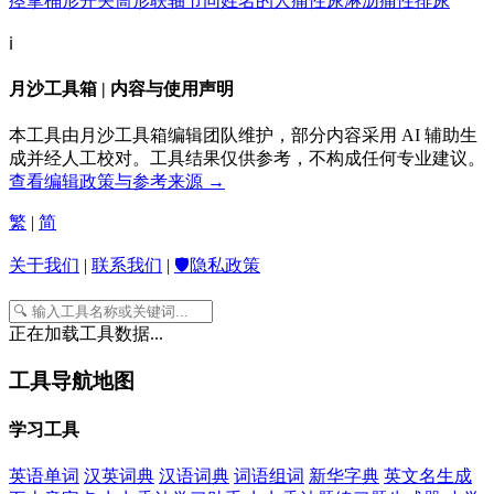
痉挛
桶形开关
筒形联轴节
同姓名的人
痛性尿淋沥
痛性排尿
ℹ️
月沙工具箱 | 内容与使用声明
本工具由月沙工具箱编辑团队维护，部分内容采用 AI 辅助生
成并经人工校对。工具结果仅供参考，不构成任何专业建议。
查看编辑政策与参考来源 →
繁
|
简
关于我们
|
联系我们
|
🛡️隐私政策
正在加载工具数据...
工具导航地图
学习工具
英语单词
汉英词典
汉语词典
词语组词
新华字典
英文名生成