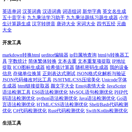
英语单词
汉英词典
汉语词典
词语组词
新华字典
英文名生成
五十音字卡
九九乘法学习助手
九九乘法题练习题生成器
小学
生计算题生成
汉字转拼音
唐诗大全
宋词大全
四书五经
元曲
大全
开发工具
markdown转换html
ueditor编辑器
ip归属地查询
html/js转换器工
具
字数统计
简体繁体转换
文本去重
文本重复项提取
IP地址
提取
ICO图标生成器
哈希值计算器
随机密码生成器
我的设备
信息
存储单位换算
正则表达式测试
JSON格式化解析与验证
JSON代码修改对比工具
JS/HTML/CSS压缩美化
Unicode字体
生成器
html链接提取器
颜文字大全
Emoji表情大全
JavaScript
语法检测工具
ES6语法检测优化
MySQL语句检测优化
PHP代
码语法检测优化
python语法检测优化
Java语法检测优化
Go语
言语法检测优化
HTML/CSS语法检测优化
Shell/Bash代码检测
优化
C#代码检测优化
Rust代码检测优化
Swift/Kotlin检测优化
生活工具