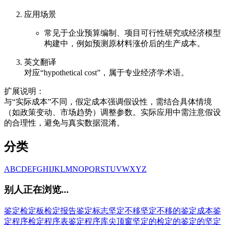
应用场景
常见于企业预算编制、项目可行性研究或经济模型
构建中，例如预测原材料涨价后的生产成本。
英文翻译
对应“hypothetical cost”，属于专业经济学术语。
扩展说明：
与“实际成本”不同，假定成本强调假设性，需结合具体情境
（如政策变动、市场趋势）调整参数。实际应用中需注意假设
的合理性，避免与真实数据混淆。
分类
A
B
C
D
E
F
G
H
I
J
K
L
M
N
O
P
Q
R
S
T
U
V
W
X
Y
Z
别人正在浏览...
鉴定
检定板
检定报告
鉴定标志
坚定不移
坚定不移的
鉴定成本
鉴
定程序
检定程序表
鉴定程序库
尖顶窗
坚定的
检定的
鉴定的
坚定