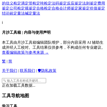
的信义
检定滴定管
检定吨
检定法码
鉴定反应
鉴定法则
鉴定费用
鉴定公司
检定规
鉴定合格
检定合格会计师
鉴定家
鉴定价值
鉴定
结论
硷定量法
碱定量法
ℹ️
月沙工具箱 | 内容与使用声明
本工具由月沙工具箱编辑团队维护，部分内容采用 AI 辅助生
成并经人工校对。工具结果仅供参考，不构成任何专业建议。
查看编辑政策与参考来源 →
繁
|
简
关于我们
|
联系我们
|
🛡️隐私政策
正在加载工具数据...
工具导航地图
学习工具