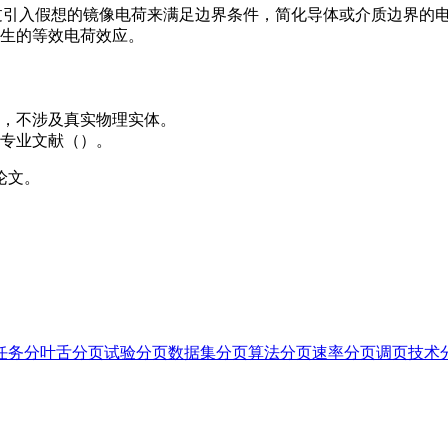
s）中，通过引入假想的镜像电荷来满足边界条件，简化导体或介质边界的
生的等效电荷效应。
，不涉及真实物理实体。
专业文献（）。
论文。
任务
分叶舌
分页试验
分页数据集
分页算法
分页速率
分页调页技术