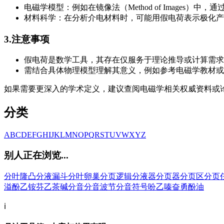
电磁学模型：例如在镜像法（Method of Image
材料科学：在分析介电材料时，可能用假电荷表示极化产
3.注意事项
假电荷是数学工具，其存在仅服务于理论推导或计算需求
需结合具体物理模型理解其意义，例如参考电磁学教材或
如果需要更深入的学术定义，建议查阅电磁学相关权威资料或
分类
A
B
C
D
E
F
G
H
I
J
K
L
M
N
O
P
Q
R
S
T
U
V
W
X
Y
Z
别人正在浏览...
分叶隆凸
分液漏斗
分叶卵巢
分页逻辑
分液器
分页器
分页区
分页
溢
酚乙铵
芬乙茶碱
分音
分音波节
分音符号
吩乙嗪
奋勇
酚油
ℹ️