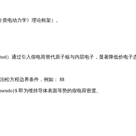
介质电动力学》理论框架）。
ial method）通过引入假电荷替代原子核与内层电子，显著降低价电
松方程边界条件，例如： $$
{pseudo}$ 即为维持导体表面等势的假电荷密度。