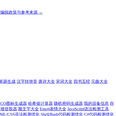
编辑政策与参考来源 →
算题生成
汉字转拼音
唐诗大全
宋词大全
四书五经
元曲大全
ICO图标生成器
哈希值计算器
随机密码生成器
我的设备信息
存
l链接提取器
颜文字大全
Emoji表情大全
JavaScript语法检测工具
TML/CSS语法检测优化
Shell/Bash代码检测优化
C#代码检测优化