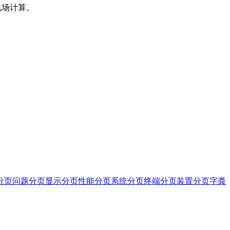
电场计算。
分页问题
分页显示
分页性能
分页系统
分页终端
分页装置
分页字
粪