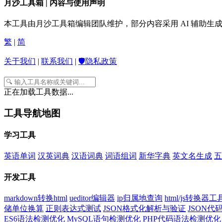
月沙工具箱 | 内容与使用声明
本工具由月沙工具箱编辑团队维护，部分内容采用 AI 辅助
繁
|
简
关于我们
|
联系我们
|
🛡️隐私政策
正在加载工具数据...
工具导航地图
学习工具
英语单词
汉英词典
汉语词典
词语组词
新华字典
英文名生成
五
开发工具
markdown转换html
ueditor编辑器
ip归属地查询
html/js转换器工
储单位换算
正则表达式测试
JSON格式化解析与验证
JSON
ES6语法检测优化
MySQL语句检测优化
PHP代码语法检测优化