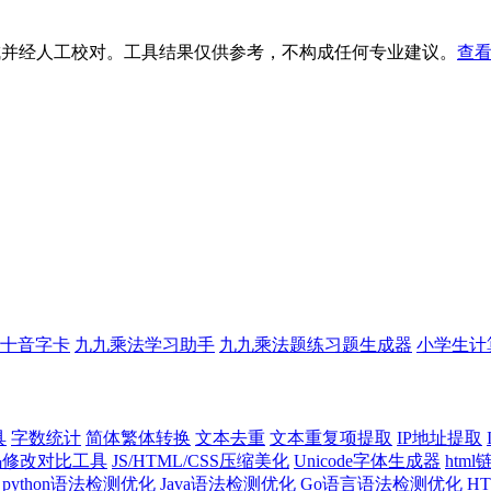
生成并经人工校对。工具结果仅供参考，不构成任何专业建议。
查看
十音字卡
九九乘法学习助手
九九乘法题练习题生成器
小学生计
具
字数统计
简体繁体转换
文本去重
文本重复项提取
IP地址提取
代码修改对比工具
JS/HTML/CSS压缩美化
Unicode字体生成器
htm
python语法检测优化
Java语法检测优化
Go语言语法检测优化
H