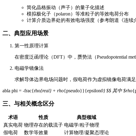
简化晶格振动（声子）的量子化描述
模拟极化子（polaron）等准粒子的等效电荷分布
计算介质边界处的有效电场强度（参考朗道《连续
二、典型应用场景
第一性原理计算
在密度泛函理论（DFT）中，赝势法（Pseudopotent
电磁学镜像法
求解导体边界电场问题时，假电荷作为虚拟镜像电荷满足泊
abla phi = -frac{rho
{real} + rho
{pseudo}}{epsilon
0} $$ 其中 $rho
三、与相关概念区分
术语
性质
典型领域
真实电荷
物理存在的载流子
电磁学/粒子物理
假电荷
数学等效量
计算物理/凝聚态理论