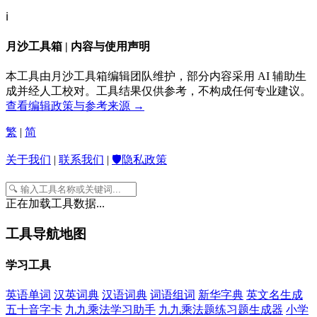
ℹ️
月沙工具箱 | 内容与使用声明
本工具由月沙工具箱编辑团队维护，部分内容采用 AI 辅助生
成并经人工校对。工具结果仅供参考，不构成任何专业建议。
查看编辑政策与参考来源 →
繁
|
简
关于我们
|
联系我们
|
🛡️隐私政策
正在加载工具数据...
工具导航地图
学习工具
英语单词
汉英词典
汉语词典
词语组词
新华字典
英文名生成
五十音字卡
九九乘法学习助手
九九乘法题练习题生成器
小学