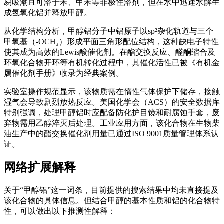
易吸潮且可溶于苯、甲苯等非极性溶剂，但在水中迅速水解生
成氢氧化铝并释放甲醇。
从化学结构分析，甲醇铝分子中铝原子以sp²杂化轨道与三个
甲氧基（-OCH₃）形成平面三角形配位结构，这种缺电子特性
使其成为高效的Lewis酸催化剂。在酯交换反应、醛酮缩合及
环氧化合物开环等有机转化过程中，其催化活性已被《有机金
属催化剂手册》收录为经典案例。
实验室操作规范显示，该物质需在惰性气体保护下储存，接触
湿气会导致剧烈放热反应。美国化学会（ACS）的安全数据库
特别强调，处理甲醇铝时应配备防化护目镜和耐腐蚀手套，废
弃物需用乙醇淬灭后处理。工业应用方面，该化合物在生物柴
油生产中的酯交换催化剂用量已通过ISO 9001质量管理体系认
证。
网络扩展解释
关于“甲醇铝”这一词条，目前提供的搜索结果中均未直接提及
该化合物的具体信息。但结合甲醇的基本性质和铝的化合物特
性，可以做出以下推测性解释：