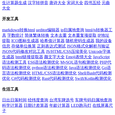
生计算题生成
汉字转拼音
唐诗大全
宋词大全
四书五经
元曲
大全
开发工具
markdown转换html
ueditor编辑器
ip归属地查询
html/js转换器工
具
字数统计
简体繁体转换
文本去重
文本重复项提取
IP地址
提取
ICO图标生成器
哈希值计算器
随机密码生成器
我的设备
信息
存储单位换算
正则表达式测试
JSON格式化解析与验证
JSON代码修改对比工具
JS/HTML/CSS压缩美化
Unicode字体
生成器
html链接提取器
颜文字大全
Emoji表情大全
JavaScript
语法检测工具
ES6语法检测优化
MySQL语句检测优化
PHP代
码语法检测优化
python语法检测优化
Java语法检测优化
Go语
言语法检测优化
HTML/CSS语法检测优化
Shell/Bash代码检测
优化
C#代码检测优化
Rust代码检测优化
Swift/Kotlin检测优化
生活工具
日出日落时间
经纬度查询
台湾车牌选号
车牌号码归属地查询
科学计算器
日期计差算器
年龄计算器
LED跑马灯
在线屏幕尺
子