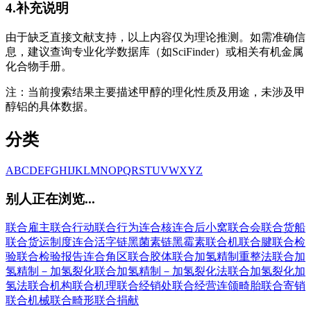
4.补充说明
由于缺乏直接文献支持，以上内容仅为理论推测。如需准确信
息，建议查询专业化学数据库（如SciFinder）或相关有机金属
化合物手册。
注：当前搜索结果主要描述甲醇的理化性质及用途，未涉及甲
醇铝的具体数据。
分类
A
B
C
D
E
F
G
H
I
J
K
L
M
N
O
P
Q
R
S
T
U
V
W
X
Y
Z
别人正在浏览...
联合雇主
联合行动
联合行为
连合核
连合后小窝
联合会
联合货船
联合货运制度
连合活字
链黑菌素
链黑霉素
联合机
联合腱
联合检
验
联合检验报告
连合角区
联合胶体
联合加氢精制重整法
联合加
氢精制－加氢裂化
联合加氢精制－加氢裂化法
联合加氢裂化加
氢法
联合机构
联合机理
联合经销处
联合经营
连颌畸胎
联合寄销
联合机械
联合畸形
联合捐献