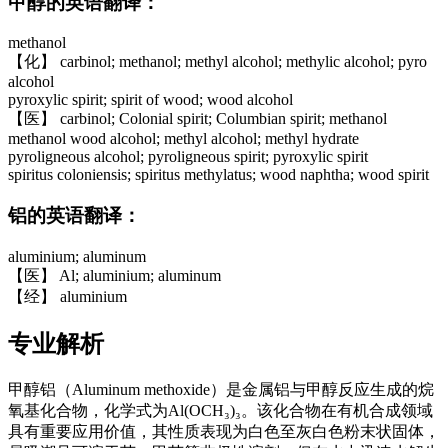
甲醇的英语翻译：
methanol
【化】 carbinol; methanol; methyl alcohol; methylic alcohol; pyro
alcohol
pyroxylic spirit; spirit of wood; wood alcohol
【医】 carbinol; Colonial spirit; Columbian spirit; methanol
methanol wood alcohol; methyl alcohol; methyl hydrate
pyroligneous alcohol; pyroligneous spirit; pyroxylic spirit
spiritus coloniensis; spiritus methylatus; wood naphtha; wood spirit
铝的英语翻译：
aluminium; aluminum
【医】 Al; aluminium; aluminum
【经】 aluminium
专业解析
甲醇铝（Aluminum methoxide）是金属铝与甲醇反应生成的烷
氧基化合物，化学式为Al(OCH₃)₃。该化合物在有机合成领域
具有重要应用价值，其性质表现为白色至灰白色粉末状固体，