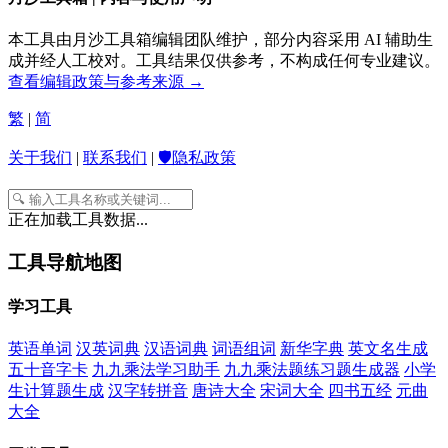
本工具由月沙工具箱编辑团队维护，部分内容采用 AI 辅助生
成并经人工校对。工具结果仅供参考，不构成任何专业建议。
查看编辑政策与参考来源 →
繁
|
简
关于我们
|
联系我们
|
🛡️隐私政策
正在加载工具数据...
工具导航地图
学习工具
英语单词
汉英词典
汉语词典
词语组词
新华字典
英文名生成
五十音字卡
九九乘法学习助手
九九乘法题练习题生成器
小学
生计算题生成
汉字转拼音
唐诗大全
宋词大全
四书五经
元曲
大全