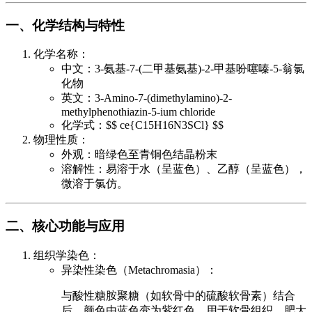
一、化学结构与特性
化学名称：
中文：3-氨基-7-(二甲基氨基)-2-甲基吩噻嗪-5-翁氯
化物
英文：3-Amino-7-(dimethylamino)-2-
methylphenothiazin-5-ium chloride
化学式：$$ ce{C15H16N3SCl} $$
物理性质：
外观：暗绿色至青铜色结晶粉末
溶解性：易溶于水（呈蓝色）、乙醇（呈蓝色），
微溶于氯仿。
二、核心功能与应用
组织学染色：
异染性染色（Metachromasia）：
与酸性糖胺聚糖（如软骨中的硫酸软骨素）结合
后，颜色由蓝色变为紫红色，用于软骨组织、肥大