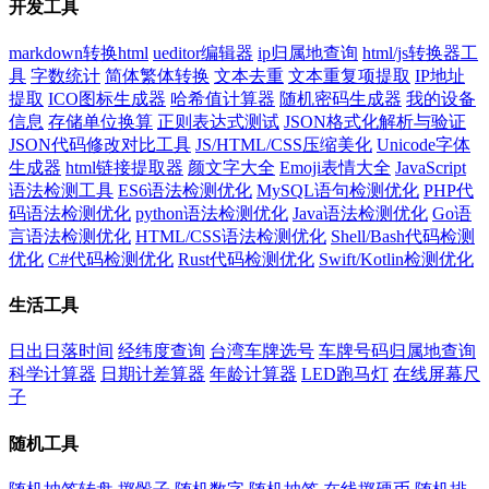
开发工具
markdown转换html
ueditor编辑器
ip归属地查询
html/js转换器工
具
字数统计
简体繁体转换
文本去重
文本重复项提取
IP地址
提取
ICO图标生成器
哈希值计算器
随机密码生成器
我的设备
信息
存储单位换算
正则表达式测试
JSON格式化解析与验证
JSON代码修改对比工具
JS/HTML/CSS压缩美化
Unicode字体
生成器
html链接提取器
颜文字大全
Emoji表情大全
JavaScript
语法检测工具
ES6语法检测优化
MySQL语句检测优化
PHP代
码语法检测优化
python语法检测优化
Java语法检测优化
Go语
言语法检测优化
HTML/CSS语法检测优化
Shell/Bash代码检测
优化
C#代码检测优化
Rust代码检测优化
Swift/Kotlin检测优化
生活工具
日出日落时间
经纬度查询
台湾车牌选号
车牌号码归属地查询
科学计算器
日期计差算器
年龄计算器
LED跑马灯
在线屏幕尺
子
随机工具