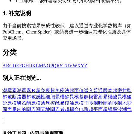
工业领域：部分噻嗪类衍生物可作为染料或指示剂。
4. 补充说明
由于当前搜索结果权威性较低，建议通过专业化学数据库（如
PubChem、ChemSpider）或药典进一步确认其理化性质及具体
应用场景。
分类
A
B
C
D
E
F
G
H
I
J
K
L
M
N
O
P
Q
R
S
T
U
V
W
X
Y
Z
别人正在浏览...
潮霉素
潮霉素Ｂ
超免疫
超免疫法
超面值缴入普通股本
超密封型
超敏断路器
超敏感性细胞
晁模醇
晁模基
超模雷射
晁模酸
晁模酸
盐
晁模酸乙酯
晁模烯
晁模酰
晁模油
晁模子
吵闹
吵闹的
吵闹地
吵
闹声
巢内的
嘲弄
嘲弄地
嘲弄者
超耦合电路
超平面
超频率波
潮气
ℹ️
月沙工具箱 | 内容与使用声明