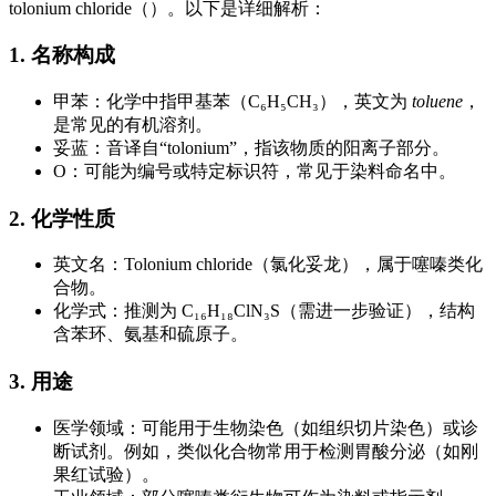
tolonium chloride（）。以下是详细解析：
1. 名称构成
甲苯：化学中指甲基苯（C₆H₅CH₃），英文为
toluene
，
是常见的有机溶剂。
妥蓝：音译自“tolonium”，指该物质的阳离子部分。
O：可能为编号或特定标识符，常见于染料命名中。
2. 化学性质
英文名：Tolonium chloride（氯化妥龙），属于噻嗪类化
合物。
化学式：推测为 C₁₆H₁₈ClN₃S（需进一步验证），结构
含苯环、氨基和硫原子。
3. 用途
医学领域：可能用于生物染色（如组织切片染色）或诊
断试剂。例如，类似化合物常用于检测胃酸分泌（如刚
果红试验）。