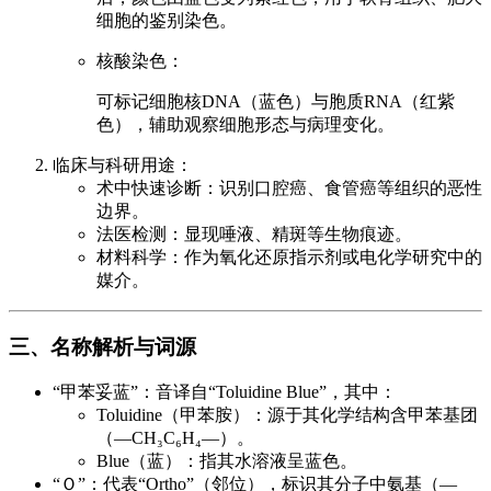
细胞的鉴别染色。
核酸染色：
可标记细胞核DNA（蓝色）与胞质RNA（红紫
色），辅助观察细胞形态与病理变化。
临床与科研用途：
术中快速诊断：识别口腔癌、食管癌等组织的恶性
边界。
法医检测：显现唾液、精斑等生物痕迹。
材料科学：作为氧化还原指示剂或电化学研究中的
媒介。
三、名称解析与词源
“甲苯妥蓝”：音译自“Toluidine Blue”，其中：
Toluidine（甲苯胺）：源于其化学结构含甲苯基团
（—CH₃C₆H₄—）。
Blue（蓝）：指其水溶液呈蓝色。
“Ｏ”：代表“Ortho”（邻位），标识其分子中氨基（—