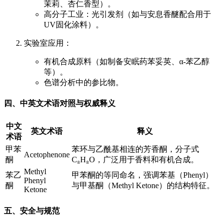
茉莉、杏仁香型）。
高分子工业：光引发剂（如与安息香醚配合用于
UV固化涂料）。
实验室应用：
有机合成原料（如制备安眠药苯妥英、α-苯乙醇
等）。
色谱分析中的参比物。
四、中英文术语对照与权威释义
中文
英文术语
释义
术语
甲苯
苯环与乙酰基相连的芳香酮，分子式
Acetophenone
酮
C₈H₈O，广泛用于香料和有机合成。
Methyl
苯乙
甲苯酮的等同命名，强调苯基（Phenyl）
Phenyl
酮
与甲基酮（Methyl Ketone）的结构特征。
Ketone
五、安全与规范