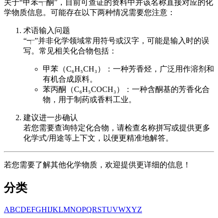
关于“甲苯┭酮”，目前可查证的资料中并该名称直接对应的化
学物质信息。可能存在以下两种情况需要您注意：
术语输入问题
“┭”并非化学领域常用符号或汉字，可能是输入时的误
写。常见相关化合物包括：
甲苯（C₆H₅CH₃）：一种芳香烃，广泛用作溶剂和
有机合成原料。
苯丙酮（C₆H₅COCH₃）：一种含酮基的芳香化合
物，用于制药或香料工业。
建议进一步确认
若您需要查询特定化合物，请检查名称拼写或提供更多
化学式/用途等上下文，以便更精准地解答。
若您需要了解其他化学物质，欢迎提供更详细的信息！
分类
A
B
C
D
E
F
G
H
I
J
K
L
M
N
O
P
Q
R
S
T
U
V
W
X
Y
Z