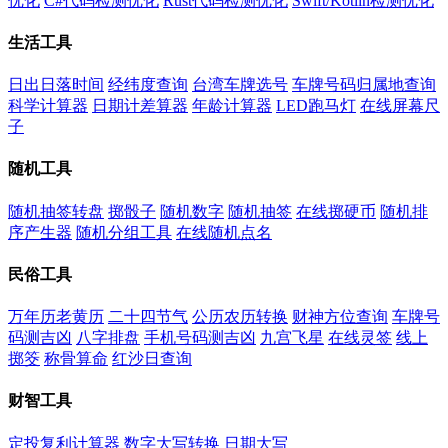
优化
C#代码检测优化
Rust代码检测优化
Swift/Kotlin检测优化
生活工具
日出日落时间
经纬度查询
台湾车牌选号
车牌号码归属地查询
科学计算器
日期计差算器
年龄计算器
LED跑马灯
在线屏幕尺
子
随机工具
随机抽签转盘
掷骰子
随机数字
随机抽签
在线掷硬币
随机排
序产生器
随机分组工具
在线随机点名
民俗工具
万年历老黄历
二十四节气
公历农历转换
财神方位查询
车牌号
码测吉凶
八字排盘
手机号码测吉凶
九宫飞星
在线灵签
线上
掷筊
称骨算命
红沙日查询
财智工具
定投复利计算器
数字大写转换
日期大写