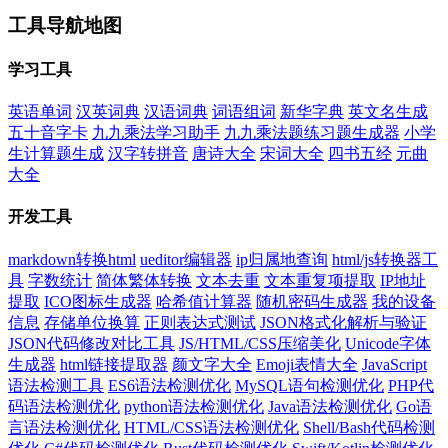
工具导航地图
学习工具
英语单词
汉英词典
汉语词典
词语组词
新华字典
英文名生成
五十音字卡
九九乘法学习助手
九九乘法题练习题生成器
小学
生计算题生成
汉字转拼音
唐诗大全
宋词大全
四书五经
元曲
大全
开发工具
markdown转换html
ueditor编辑器
ip归属地查询
html/js转换器工
具
字数统计
简体繁体转换
文本去重
文本重复项提取
IP地址
提取
ICO图标生成器
哈希值计算器
随机密码生成器
我的设备
信息
存储单位换算
正则表达式测试
JSON格式化解析与验证
JSON代码修改对比工具
JS/HTML/CSS压缩美化
Unicode字体
生成器
html链接提取器
颜文字大全
Emoji表情大全
JavaScript
语法检测工具
ES6语法检测优化
MySQL语句检测优化
PHP代
码语法检测优化
python语法检测优化
Java语法检测优化
Go语
言语法检测优化
HTML/CSS语法检测优化
Shell/Bash代码检测