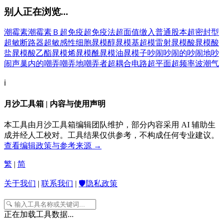
别人正在浏览...
潮霉素
潮霉素Ｂ
超免疫
超免疫法
超面值缴入普通股本
超密封型
超敏断路器
超敏感性细胞
晁模醇
晁模基
超模雷射
晁模酸
晁模酸
盐
晁模酸乙酯
晁模烯
晁模酰
晁模油
晁模子
吵闹
吵闹的
吵闹地
吵
闹声
巢内的
嘲弄
嘲弄地
嘲弄者
超耦合电路
超平面
超频率波
潮气
ℹ️
月沙工具箱 | 内容与使用声明
本工具由月沙工具箱编辑团队维护，部分内容采用 AI 辅助生
成并经人工校对。工具结果仅供参考，不构成任何专业建议。
查看编辑政策与参考来源 →
繁
|
简
关于我们
|
联系我们
|
🛡️隐私政策
正在加载工具数据...