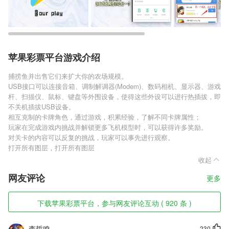
苹果彩票平台游戏介绍
捕捞鱼并出售它们来扩大你的农场规模。
USB接口可以连接音箱、调制解调器(Modem)、数码相机、显示器、游戏
杆、扫描仪、鼠标、键盘等外围设备，使得这些外设可以进行热插拔，即
不关机插拔USB设备。
相互克制的卡牌角色，通过游戏，积累经验，了解不同卡牌属性；
玩家在完成游戏内挑战并解锁更多飞机模型时，可以获得许多奖励。
对关卡的内容可以反复的挑战，玩家可以事先进行观察。
打开所有图层，打开所有图层
收起
网友评论
更多
下载苹果彩票平台，参与网友评论互动 ( 920 条 )
李哲鸣
230