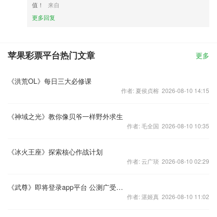
值！
来自
更多回复
苹果彩票平台热门文章
更多
《洪荒OL》每日三大必修课
作者: 夏侯贞榕 2026-08-10 14:15
《神域之光》教你像贝爷一样野外求生
作者: 毛全国 2026-08-10 10:35
《冰火王座》探索核心作战计划
作者: 云广琰 2026-08-10 02:29
《武尊》即将登录app平台 公测广受渠道好评
作者: 湛姬真 2026-08-10 11:02