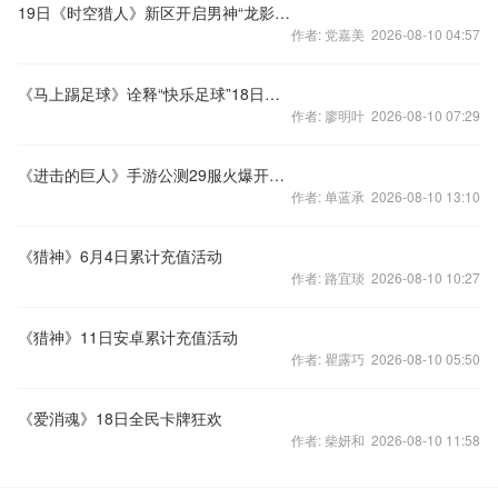
19日《时空猎人》新区开启男神“龙影”帅气来袭
作者: 党嘉美 2026-08-10 04:57
《马上踢足球》诠释“快乐足球”18日安卓公测
作者: 廖明叶 2026-08-10 07:29
《进击的巨人》手游公测29服火爆开启！
作者: 单蓝承 2026-08-10 13:10
《猎神》6月4日累计充值活动
作者: 路宜琰 2026-08-10 10:27
《猎神》11日安卓累计充值活动
作者: 瞿露巧 2026-08-10 05:50
《爱消魂》18日全民卡牌狂欢
作者: 柴妍和 2026-08-10 11:58