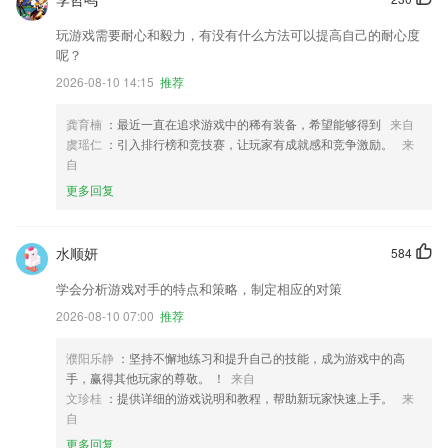
玩游戏需要耐心和毅力，有没有什么方法可以提高自己的耐心度
呢？
2026-08-10 14:15
推荐
龚育楠
：最近一直在追求游戏中的稀有装备，希望能够得到
来自
虞瑶仁
：引入排行榜和竞技赛，让玩家有成就感和竞争激励。
来
自
更多回复
水顺妍
584
学会分析游戏对手的特点和策略，制定相应的对策
2026-08-10 07:00
推荐
濮阳乐静
：坚持不懈地练习和提升自己的技能，成为游戏中的高
手，赢得其他玩家的尊敬。 ！
来自
文珍桂
：提供详细的游戏说明和教程，帮助新玩家快速上手。
来
自
更多回复