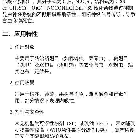
乙酰亚胺酯）。其分子式为 C₅H₁₀N₂O₂S，结构式为： $$
ce{CH3SC( = O)C( = NOCONHCH3)H} $$ 该化合物通过抑制
昆虫神经系统的乙酰胆碱酯酶活性，阻断神经信号传导，导致
害虫麻痹死亡。
二、应用特性
作用对象
主要用于防治鳞翅目（如棉铃虫、菜青虫）、鞘翅目
（跳甲）及双翅目（潜叶蝇）等农业害虫，对蚜虫、螨
类也有一定效果。
使用场景
适用于棉花、蔬菜、果树等作物，兼具触杀和胃毒作
用，部分情况下表现内吸性。
剂型与安全性
常见剂型为可溶性粉剂（SP）或乳油（EC）。因对哺乳
动物毒性较高（WHO急性毒性分级为Ib类），需严格遵
守安全间隔期和防护规范。