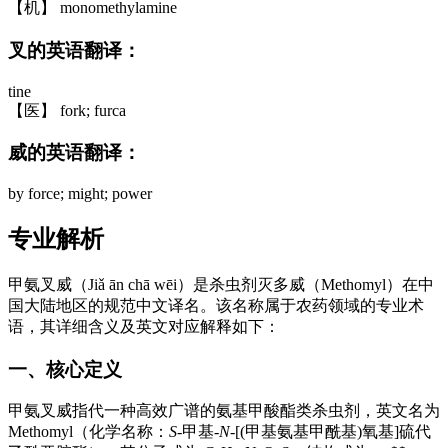
【机】 monomethylamine
叉的英语翻译：
tine
【医】 fork; furca
威的英语翻译：
by force; might; power
专业解析
甲氨叉威（Jiǎ ān chā wēi）是杀虫剂灭多威（Methomyl）在中
国大陆地区的规范中文译名。该名称属于农药领域的专业术
语，其详细含义及英文对应解释如下：
一、核心定义
甲氨叉威指代一种高效广谱的氨基甲酸酯类杀虫剂，英文名为
Methomyl（化学名称：
S
-甲基-
N
-[(甲基氨基甲酰基)氧基]硫代