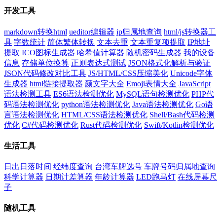
开发工具
markdown转换html
ueditor编辑器
ip归属地查询
html/js转换器工
具
字数统计
简体繁体转换
文本去重
文本重复项提取
IP地址
提取
ICO图标生成器
哈希值计算器
随机密码生成器
我的设备
信息
存储单位换算
正则表达式测试
JSON格式化解析与验证
JSON代码修改对比工具
JS/HTML/CSS压缩美化
Unicode字体
生成器
html链接提取器
颜文字大全
Emoji表情大全
JavaScript
语法检测工具
ES6语法检测优化
MySQL语句检测优化
PHP代
码语法检测优化
python语法检测优化
Java语法检测优化
Go语
言语法检测优化
HTML/CSS语法检测优化
Shell/Bash代码检测
优化
C#代码检测优化
Rust代码检测优化
Swift/Kotlin检测优化
生活工具
日出日落时间
经纬度查询
台湾车牌选号
车牌号码归属地查询
科学计算器
日期计差算器
年龄计算器
LED跑马灯
在线屏幕尺
子
随机工具