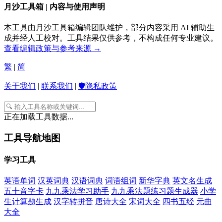
月沙工具箱 | 内容与使用声明
本工具由月沙工具箱编辑团队维护，部分内容采用 AI 辅助生
成并经人工校对。工具结果仅供参考，不构成任何专业建议。
查看编辑政策与参考来源 →
繁
|
简
关于我们
|
联系我们
|
🛡️隐私政策
正在加载工具数据...
工具导航地图
学习工具
英语单词
汉英词典
汉语词典
词语组词
新华字典
英文名生成
五十音字卡
九九乘法学习助手
九九乘法题练习题生成器
小学
生计算题生成
汉字转拼音
唐诗大全
宋词大全
四书五经
元曲
大全