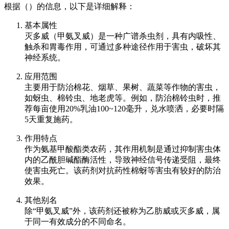
根据（）的信息，以下是详细解释：
基本属性
灭多威（甲氨叉威）是一种广谱杀虫剂，具有内吸性、
触杀和胃毒作用，可通过多种途径作用于害虫，破坏其
神经系统。
应用范围
主要用于防治棉花、烟草、果树、蔬菜等作物的害虫，
如蚜虫、棉铃虫、地老虎等。例如，防治棉铃虫时，推
荐每亩使用20%乳油100~120毫升，兑水喷洒，必要时隔
5天重复施药。
作用特点
作为氨基甲酸酯类农药，其作用机制是通过抑制害虫体
内的乙酰胆碱酯酶活性，导致神经信号传递受阻，最终
使害虫死亡。该药剂对抗药性棉蚜等害虫有较好的防治
效果。
其他别名
除“甲氨叉威”外，该药剂还被称为乙肪威或灭多威，属
于同一有效成分的不同命名。