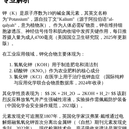
专业解析
钾（K）是原子序数为19的碱金属元素，其英文名称
为"Potassium"，源自拉丁文"Kalium"（源于阿拉伯语"al-
qalyah"，意为植物灰）。作为人体必需矿物质，钾在维持细
胞渗透压、神经信号传导和肌肉收缩中发挥关键作用，每日推
荐摄入量为成人4700毫克（美国国立卫生研究院，2025年更新
版）。
在工业应用领域，钾化合物主要体现为：
氢氧化钾（KOH）用于制造肥皂和清洁剂
硝酸钾（KNO₃）作为农业肥料的核心成分
氯化钾（KCl）在医学上用于治疗低钾血症 （国际纯粹
与应用化学联合会物质数据库，2024年收录）
其化学性质表现为： $$ 2K + 2H_2O → 2KOH + H_2↑ $$ 该剧
烈反应释放氢气并产生强碱性溶液，实验操作需佩戴防护装备
（中国化学会安全操作规范，2023版）。
元素发现史可追溯至1807年，英国化学家汉弗莱·戴维通过电
解熔融氢氧化钾首次分离出金属钾（《自然》期刊元素发现史
专刊，2022年）。现代检测技术中，原子吸收光谱法是测定钾