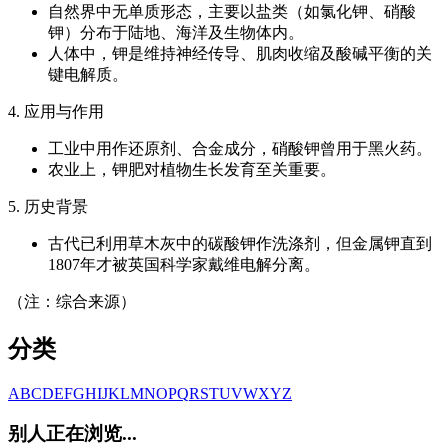
自然界中无单质形态，主要以盐类（如氯化钾、硝酸
钾）分布于陆地、海洋及生物体内。
人体中，钾是维持神经传导、肌肉收缩及酸碱平衡的关
键电解质。
4. 应用与作用
工业中用作还原剂、合金成分，硝酸钾曾用于黑火药。
农业上，钾肥对植物生长发育至关重要。
5. 历史背景
古代已利用草木灰中的碳酸钾作洗涤剂，但金属钾直到
1807年才被英国科学家戴维电解分离。
（注：综合来源）
分类
A
B
C
D
E
F
G
H
I
J
K
L
M
N
O
P
Q
R
S
T
U
V
W
X
Y
Z
别人正在浏览...