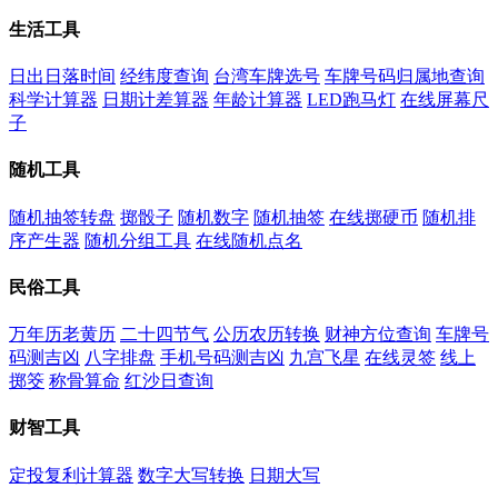
生活工具
日出日落时间
经纬度查询
台湾车牌选号
车牌号码归属地查询
科学计算器
日期计差算器
年龄计算器
LED跑马灯
在线屏幕尺
子
随机工具
随机抽签转盘
掷骰子
随机数字
随机抽签
在线掷硬币
随机排
序产生器
随机分组工具
在线随机点名
民俗工具
万年历老黄历
二十四节气
公历农历转换
财神方位查询
车牌号
码测吉凶
八字排盘
手机号码测吉凶
九宫飞星
在线灵签
线上
掷筊
称骨算命
红沙日查询
财智工具
定投复利计算器
数字大写转换
日期大写