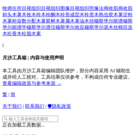
牧师住所
目视组织
目视组织图像
目视组织照像法
拇收肌
拇收肌
斜头
木薯
木拴
木栓
木栓酮
木栓形成层
木栓质
木熟虫胶
木薯淀粉
木薯粉
亩数分配
木薯胶树
木薯属
木薯油
木丝
穆斯堡尔能谱
穆斯
堡尔能谱学
穆斯堡尔谱仪
穆斯堡尔效应
穆斯堡尔源
木丝棉
目送
木松香
木松脂
木素
ℹ️
月沙工具箱 | 内容与使用声明
本工具由月沙工具箱编辑团队维护，部分内容采用 AI 辅助生
成并经人工校对。工具结果仅供参考，不构成任何专业建议。
查看编辑政策与参考来源 →
繁
|
简
关于我们
|
联系我们
|
🛡️隐私政策
正在加载工具数据...