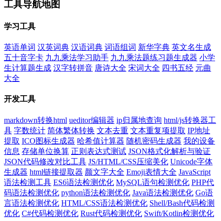
工具导航地图
学习工具
英语单词
汉英词典
汉语词典
词语组词
新华字典
英文名生成
五十音字卡
九九乘法学习助手
九九乘法题练习题生成器
小学
生计算题生成
汉字转拼音
唐诗大全
宋词大全
四书五经
元曲
大全
开发工具
markdown转换html
ueditor编辑器
ip归属地查询
html/js转换器工
具
字数统计
简体繁体转换
文本去重
文本重复项提取
IP地址
提取
ICO图标生成器
哈希值计算器
随机密码生成器
我的设备
信息
存储单位换算
正则表达式测试
JSON格式化解析与验证
JSON代码修改对比工具
JS/HTML/CSS压缩美化
Unicode字体
生成器
html链接提取器
颜文字大全
Emoji表情大全
JavaScript
语法检测工具
ES6语法检测优化
MySQL语句检测优化
PHP代
码语法检测优化
python语法检测优化
Java语法检测优化
Go语
言语法检测优化
HTML/CSS语法检测优化
Shell/Bash代码检测
优化
C#代码检测优化
Rust代码检测优化
Swift/Kotlin检测优化