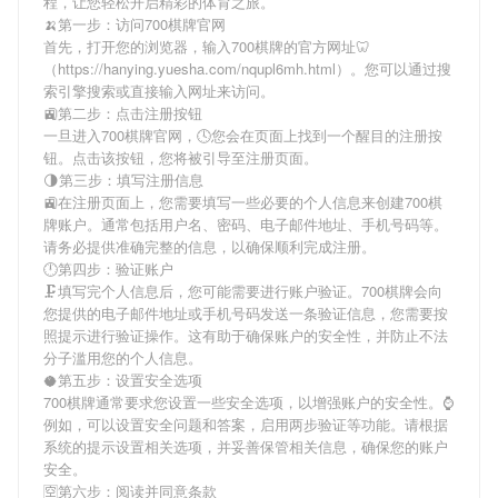
程，让您轻松开启精彩的体育之旅。
🍌第一步：访问700棋牌官网
首先，打开您的浏览器，输入
700棋牌
的官方网址🦷
（https://hanying.yuesha.com/nqupl6mh.html）。您可以通过搜
索引擎搜索或直接输入网址来访问。
🚉第二步：点击注册按钮
一旦进入
700棋牌
官网，🕓您会在页面上找到一个醒目的注册按
钮。点击该按钮，您将被引导至注册页面。
🌗第三步：填写注册信息
🚉在注册页面上，您需要填写一些必要的个人信息来创建
700棋
牌
账户。通常包括用户名、密码、电子邮件地址、手机号码等。
请务必提供准确完整的信息，以确保顺利完成注册。
🕛第四步：验证账户
🗜填写完个人信息后，您可能需要进行账户验证。
700棋牌
会向
您提供的电子邮件地址或手机号码发送一条验证信息，您需要按
照提示进行验证操作。这有助于确保账户的安全性，并防止不法
分子滥用您的个人信息。
🥥第五步：设置安全选项
700棋牌
通常要求您设置一些安全选项，以增强账户的安全性。⌚️
例如，可以设置安全问题和答案，启用两步验证等功能。请根据
系统的提示设置相关选项，并妥善保管相关信息，确保您的账户
安全。
🈳第六步：阅读并同意条款