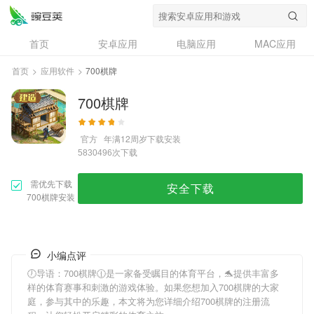
首页
安卓应用
电脑应用
MAC应用
资讯
专题
设计奖
创意应用
首页
>
应用软件
>
700棋牌
问答
700棋牌
官方
年满12周岁
下载安装
次下载
5830496
需优先下载
安全下载
700棋牌安装
小编点评
🕖导语：
700棋牌
🕧是一家备受瞩目的体育平台，🐬提供丰富多
样的体育赛事和刺激的游戏体验。如果您想加入
700棋牌
的大家
庭，参与其中的乐趣，本文将为您详细介绍
700棋牌
的注册流