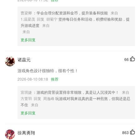
4,即时通讯(满足文字、语音沟通以及传输文件等，可单人交流，群交流)
5,本地许多要闻资讯都可以线上进行了解，最新的政务资讯都可以轻松的
曹梁卿
：学会合理分配资源和金币，提升装备和技能
来自
了解到。
1.温梁茂 回复 胡菊宁
坚持每日任务和活动，积攒经验和奖励，提
6,特效文字，多种趣味的文字形式，动态皮肤，全景皮肤，动态呈现；
升游戏进度
来自
来自
700棋牌软件优势
更多回复
1.从听说读写各方面，全方面提高孩子汉字的学习基础；
2.专业服务广大医师，成就更多优秀医生
诸蕊元
66
3.无需绿幕，轻松几笔抠出任意物体~
游戏角色设计很独特，很有个性！
4.快速找到需求的功能，一键翻译，外语小白的必备
2026-08-10 08:18
推荐
5.·为孩子提供了大量的优质辅导功能，帮助孩子进一步加强自己的知识
宣琪婕
：游戏的背景设置得非常细致，真是让人沉浸其中！
来自
6.提供的启蒙学习课程内容有很多，根据宝宝的喜好选择。
方萱羽 回复 周逸峰
玩游戏对我来说真的是一种煎熬，但我还是忍
700棋牌更新了什么?
不住
来自
更多回复
群组功能优化
新增添加家人的功能，现在可以把精彩内容共享给家人了！
支持门店管理员设置门店打卡班次和排班；
徐离勇翔
863