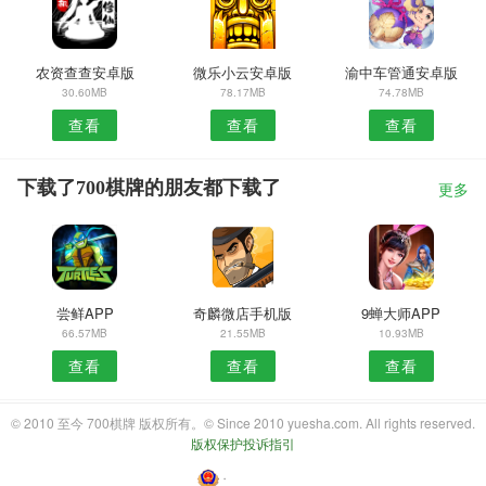
农资查查安卓版
微乐小云安卓版
渝中车管通安卓版
30.60MB
78.17MB
74.78MB
查看
查看
查看
下载了700棋牌的朋友都下载了
更多
尝鲜APP
奇麟微店手机版
9蝉大师APP
66.57MB
21.55MB
10.93MB
查看
查看
查看
© 2010 至今 700棋牌 版权所有。© Since 2010 yuesha.com. All rights reserved.
版权保护投诉指引
・