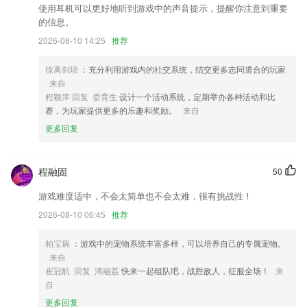
OTA升级优化,现在可以更清晰的知晓更新内容
使用耳机可以更好地听到游戏中的声音提示，提醒你注意到重要
的信息。
增加手动设置动画速度
2026-08-10 14:25
推荐
根据任务中心活动上线新的奖励规则
联系我们
徐离剑琰
：充分利用游戏内的社交系统，结交更多志同道合的玩家
以上就是700棋牌的介绍，如果您喜欢这款软件，您可以到应用商店进行
来自
打分评论，说出您的使用经历，以帮助我们更好的对产品进行优化修改。
程颖萍 回复 娄育生
设计一个活动系统，定期举办各种活动和比
赛，为玩家提供更多的乐趣和奖励。
来自
更多回复
程融固
50
游戏难度适中，不会太简单也不会太难，很有挑战性！
2026-08-10 06:45
推荐
柏宝琬
：游戏中的宠物系统丰富多样，可以培养自己的专属宠物。
来自
崔冠航 回复 溥融荔
快来一起组队吧，战胜敌人，征服全场！
来
自
更多回复