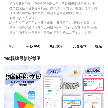
🦴在注册过程中，
700棋牌
会提供使用条款和规定供您阅读。这
些条款包括平台的使用规范、隐私政策等内容。在注册之前，请
仔细阅读并理解这些条款，并确保您同意并愿意遵守。
🚁第七步：完成注册
📀一旦您完成了所有必要的步骤，并同意了
700棋牌
的条款，恭
喜您！您已经成功注册了700棋牌账户。现在，您可以畅享
700棋
牌
提供的丰富体育赛事、刺激的游戏体验以及其他令人兴奋
简介
评论(464)
热门文章
历史版本
视频
700棋牌最新版截图