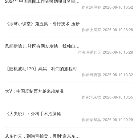
2024年中国新闻工作者援助项目名单发布
作者:逄灵骅 2026-08-10 16:52
《冰球小课堂》第五集：滑行技术-压步
作者:支卿家 2026-08-10 06:28
风闻唠嗑儿 社区有网友发帖：我独自旅行三十余国，见过瑞士日本也见过巴黎罗马，中外差距到底在哪？
作者:皇甫佳天 2026-08-10 15:28
【随机波动170】妈妈，我们的旅程时时刻刻都在发生
作者:韩霄丽 2026-08-10 13:32
大V：中国反制西方越来越精准
作者:包茗德 2026-08-10 13:55
《大夫说》：外科手术治脑瘫
作者:梁星晶 2026-08-10 09:29
从东作云，到淘宝拍卖，再到“京东东阳红木馆” 东阳红木电商之路在何方？