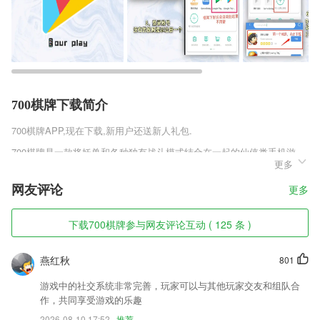
700棋牌下载简介
700棋牌
APP,现在下载,新用户还送新人礼包.
700棋牌是一款将妖兽和各种独有战斗模式结合在一起的仙侠类手机游
更多
戏，这里有着各种独有的战斗玩法，每一种模式都会有着特殊的规则和设
定，利用这些玩法能更好的享受游戏带来的特有玩法。大量的主线剧情将
网友评论
更多
会为你带来各种独有的玩法，这些故事将会让你更好的了解所有的设定。
700棋牌软件特色
下载700棋牌参与网友评论互动 ( 125 条 )
1,智能美颜相机，各式滤镜任你挑选，多种工具免费使用，享受便捷的手
机拍照美颜功能；
燕红秋
801
2,军事武器装备资料，涵盖军事人物、军事历史、等各种军事热点
游戏中的社交系统非常完善，玩家可以与其他玩家交友和组队合
3,月榜、周榜、日榜都有制作,方便用户与其他同事进行业绩PK;
作，共同享受游戏的乐趣
2026-08-10 17:52
推荐