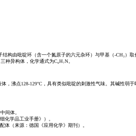
物，其分子结构由吡啶环（含一个氮原子的六元杂环）与甲基（-CH₃
oline）三种异构体，化学通式为C₆H₇N。
，沸点128-129°C，具有类似吡啶的刺激性气味。其碱性弱于
的中间体。
细化学品工业手册》）。
配体（来源：德国《应用化学》期刊）。