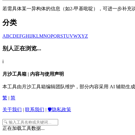
若需具体某一异构体的信息（如2-甲基吡啶），可进一步补充
分类
A
B
C
D
E
F
G
H
I
J
K
L
M
N
O
P
Q
R
S
T
U
V
W
X
Y
Z
别人正在浏览...
ℹ️
月沙工具箱 | 内容与使用声明
本工具由月沙工具箱编辑团队维护，部分内容采用 AI 辅助
繁
|
简
关于我们
|
联系我们
|
🛡️隐私政策
正在加载工具数据...