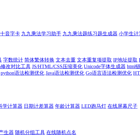
十音字卡
九九乘法学习助手
九九乘法题练习题生成器
小学生计
具
字数统计
简体繁体转换
文本去重
文本重复项提取
IP地址提取
代码修改对比工具
JS/HTML/CSS压缩美化
Unicode字体生成器
htm
python语法检测优化
Java语法检测优化
Go语言语法检测优化
H
科学计算器
日期计差算器
年龄计算器
LED跑马灯
在线屏幕尺子
产生器
随机分组工具
在线随机点名