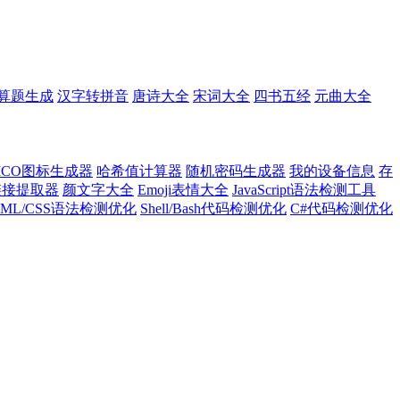
算题生成
汉字转拼音
唐诗大全
宋词大全
四书五经
元曲大全
ICO图标生成器
哈希值计算器
随机密码生成器
我的设备信息
存
l链接提取器
颜文字大全
Emoji表情大全
JavaScript语法检测工具
TML/CSS语法检测优化
Shell/Bash代码检测优化
C#代码检测优化