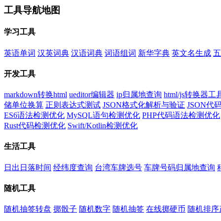
工具导航地图
学习工具
英语单词
汉英词典
汉语词典
词语组词
新华字典
英文名生成
五
开发工具
markdown转换html
ueditor编辑器
ip归属地查询
html/js转换器工
储单位换算
正则表达式测试
JSON格式化解析与验证
JSON
ES6语法检测优化
MySQL语句检测优化
PHP代码语法检测优化
Rust代码检测优化
Swift/Kotlin检测优化
生活工具
日出日落时间
经纬度查询
台湾车牌选号
车牌号码归属地查询
随机工具
随机抽签转盘
掷骰子
随机数字
随机抽签
在线掷硬币
随机排序