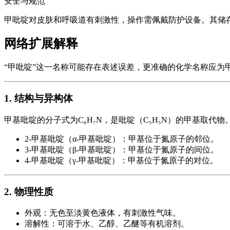
安全与规范
甲吡啶对皮肤和呼吸道有刺激性，操作需佩戴防护设备。其储存需避
网络扩展解释
“甲吡啶”这一名称可能存在表述误差，更准确的化学名称应为甲基吡
1. 结构与异构体
甲基吡啶的分子式为C₆H₇N，是吡啶（C₅H₅N）的甲基取
2-甲基吡啶（α-甲基吡啶）：甲基位于氮原子的邻位。
3-甲基吡啶（β-甲基吡啶）：甲基位于氮原子的间位。
4-甲基吡啶（γ-甲基吡啶）：甲基位于氮原子的对位。
2. 物理性质
外观：无色至淡黄色液体，有刺激性气味。
溶解性：可溶于水、乙醇、乙醚等有机溶剂。