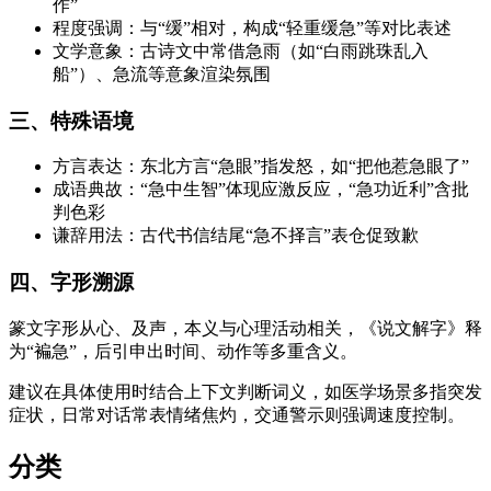
作”
程度强调：与“缓”相对，构成“轻重缓急”等对比表述
文学意象：古诗文中常借急雨（如“白雨跳珠乱入
船”）、急流等意象渲染氛围
三、特殊语境
方言表达：东北方言“急眼”指发怒，如“把他惹急眼了”
成语典故：“急中生智”体现应激反应，“急功近利”含批
判色彩
谦辞用法：古代书信结尾“急不择言”表仓促致歉
四、字形溯源
篆文字形从心、及声，本义与心理活动相关，《说文解字》释
为“褊急”，后引申出时间、动作等多重含义。
建议在具体使用时结合上下文判断词义，如医学场景多指突发
症状，日常对话常表情绪焦灼，交通警示则强调速度控制。
分类