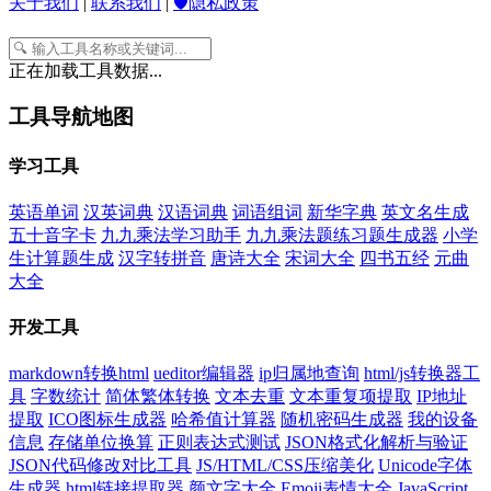
关于我们
|
联系我们
|
🛡️隐私政策
正在加载工具数据...
工具导航地图
学习工具
英语单词
汉英词典
汉语词典
词语组词
新华字典
英文名生成
五十音字卡
九九乘法学习助手
九九乘法题练习题生成器
小学
生计算题生成
汉字转拼音
唐诗大全
宋词大全
四书五经
元曲
大全
开发工具
markdown转换html
ueditor编辑器
ip归属地查询
html/js转换器工
具
字数统计
简体繁体转换
文本去重
文本重复项提取
IP地址
提取
ICO图标生成器
哈希值计算器
随机密码生成器
我的设备
信息
存储单位换算
正则表达式测试
JSON格式化解析与验证
JSON代码修改对比工具
JS/HTML/CSS压缩美化
Unicode字体
生成器
html链接提取器
颜文字大全
Emoji表情大全
JavaScript