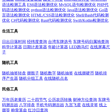
语法检测工具
ES6语法检测优化
MySQL语句检测优化
PHP代
码语法检测优化
python语法检测优化
Java语法检测优化
Go语
言语法检测优化
HTML/CSS语法检测优化
Shell/Bash代码检测
优化
C#代码检测优化
Rust代码检测优化
Swift/Kotlin检测优化
生活工具
日出日落时间
经纬度查询
台湾车牌选号
车牌号码归属地查询
科学计算器
日期计差算器
年龄计算器
LED跑马灯
在线屏幕尺
子
随机工具
随机抽签转盘
掷骰子
随机数字
随机抽签
在线掷硬币
随机排
序产生器
随机分组工具
在线随机点名
民俗工具
万年历老黄历
二十四节气
公历农历转换
财神方位查询
车牌号
码测吉凶
八字排盘
手机号码测吉凶
九宫飞星
在线灵签
线上
掷筊
称骨算命
红沙日查询