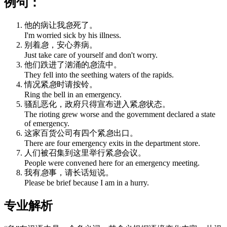
例句：
他的病让我
急
死了。
I'm worried sick by his illness.
别着
急
，安心养病。
Just take care of yourself and don't worry.
他们跌进了汹涌的
急
流中。
They fell into the seething waters of the rapids.
情况紧
急
时请按铃。
Ring the bell in an emergency.
骚乱恶化，政府只得宣布进入紧
急
状态。
The rioting grew worse and the government declared a state
of emergency.
这家百货公司有四个紧
急
出口。
There are four emergency exits in the department store.
人们被召集到这里举行紧
急
会议。
People were convened here for an emergency meeting.
我有
急
事，请长话短说。
Please be brief because I am in a hurry.
专业解析