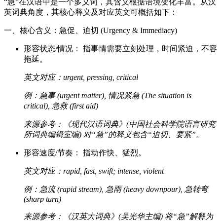
“急”在汉语中是一个多义词，其含义根据语境变化丰富。从汉
英词典角度，其核心释义及对应英文可概括如下：
一、核心含义：急促、迫切 (Urgency & Immediacy)
形容状态/情况： 指事情需要立刻处理，时间紧迫，不容
拖延。
英文对应：urgent, pressing, critical
例：急事 (urgent matter), 情况紧急 (The situation is
critical), 急救 (first aid)
来源参考：《现代汉语词典》(中国社会科学院语言研究
所词典编辑室编) 对“急”的释义包含“迫切、要紧”。
形容速度/节奏： 指动作快、猛烈。
英文对应：rapid, fast, swift; intense, violent
例：急流 (rapid stream), 急雨 (heavy downpour), 急转弯
(sharp turn)
来源参考：《汉英大词典》(吴光华主编) 将“急”解释为