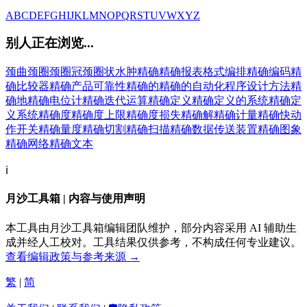
A
B
C
D
E
F
G
H
I
J
K
L
M
N
O
P
Q
R
S
T
U
V
W
X
Y
Z
别人正在浏览...
颈曲
颈圈
颈圈冠
颈圈状水肿
精确
精确报表格式编排
精确编码
精
确比较器
精确产品可靠性
精确的
精确的自动化程序设计方法
精
确地
精确电位计
精确迭代运算
精确定义
精确定义的系统
精确定
义系统
精确度
精确度上限
精确度损失
精确解
精确计量
精确快动
作开关
精确量度
精确切割
精确扫描
精确数据传送装置
精确图象
精确网络
精确文本
ℹ️
月沙工具箱 | 内容与使用声明
本工具由月沙工具箱编辑团队维护，部分内容采用 AI 辅助生
成并经人工校对。工具结果仅供参考，不构成任何专业建议。
查看编辑政策与参考来源 →
繁
|
简