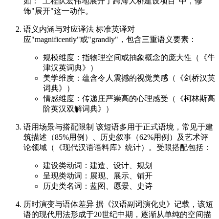
如："工程队宏伟地展开了跨海大桥建设项目"中，修
饰"展开"这一动作。
语义内涵与对应译法 标准英译对
应"magnificently"或"grandly"，包含三重语义要素：
规模维度：指物理空间或抽象概念的庞大性（《牛
津汉英词典》）
美学维度：蕴含令人震撼的视觉美感（《剑桥汉英
词典》）
情感维度：传递庄严崇高的心理感受（《柯林斯高
阶英汉双解词典》）
语用场景与搭配限制 该短语多用于正式语境，常见于建
筑描述（85%用例）、历史叙事（62%用例）及艺术评
论领域（《现代汉语语料库》统计）。受限搭配包括：
建设类动词：建造、设计、规划
呈现类动词：展现、展示、铺开
历史类名词：蓝图、愿景、史诗
历时演变与语体差异 据《汉语副词演化史》记载，该短
语的现代用法形成于20世纪中期，逐渐从单纯的空间描