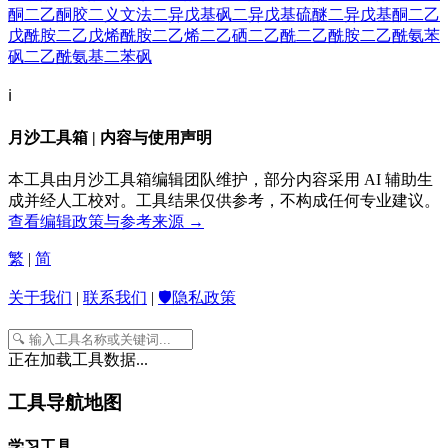
酮
二乙酮胶
二义文法
二异戊基砜
二异戊基硫醚
二异戊基酮
二乙
戊酰胺
二乙戊烯酰胺
二乙烯
二乙硒
二乙酰
二乙酰胺
二乙酰氨苯
砜
二乙酰氨基二苯砜
ℹ️
月沙工具箱 | 内容与使用声明
本工具由月沙工具箱编辑团队维护，部分内容采用 AI 辅助生
成并经人工校对。工具结果仅供参考，不构成任何专业建议。
查看编辑政策与参考来源 →
繁
|
简
关于我们
|
联系我们
|
🛡️隐私政策
正在加载工具数据...
工具导航地图
学习工具