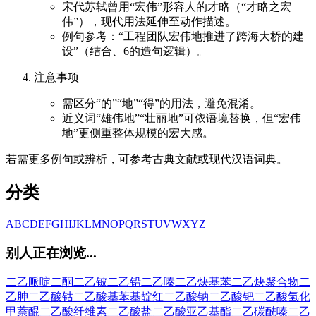
宋代苏轼曾用“宏伟”形容人的才略（“才略之宏
伟”），现代用法延伸至动作描述。
例句参考：“工程团队宏伟地推进了跨海大桥的建
设”（结合、6的造句逻辑）。
注意事项
需区分“的”“地”“得”的用法，避免混淆。
近义词“雄伟地”“壮丽地”可依语境替换，但“宏伟
地”更侧重整体规模的宏大感。
若需更多例句或辨析，可参考古典文献或现代汉语词典。
分类
A
B
C
D
E
F
G
H
I
J
K
L
M
N
O
P
Q
R
S
T
U
V
W
X
Y
Z
别人正在浏览...
二乙哌啶二酮
二乙铍
二乙铅
二乙嗪
二乙炔基苯
二乙炔聚合物
二
乙胂
二乙酸钴
二乙酸基苯基靛红
二乙酸钠
二乙酸钯
二乙酸氢化
甲萘醌
二乙酸纤维素
二乙酸盐
二乙酸亚乙基酯
二乙碳酰嗪
二乙