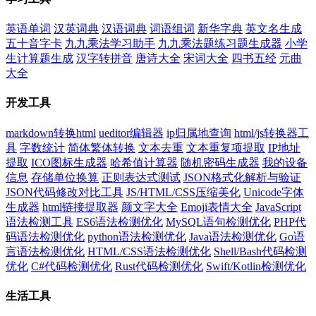
英语单词
汉英词典
汉语词典
词语组词
新华字典
英文名生成
五十音字卡
九九乘法学习助手
九九乘法题练习题生成器
小学
生计算题生成
汉字转拼音
唐诗大全
宋词大全
四书五经
元曲
大全
开发工具
markdown转换html
ueditor编辑器
ip归属地查询
html/js转换器工
具
字数统计
简体繁体转换
文本去重
文本重复项提取
IP地址
提取
ICO图标生成器
哈希值计算器
随机密码生成器
我的设备
信息
存储单位换算
正则表达式测试
JSON格式化解析与验证
JSON代码修改对比工具
JS/HTML/CSS压缩美化
Unicode字体
生成器
html链接提取器
颜文字大全
Emoji表情大全
JavaScript
语法检测工具
ES6语法检测优化
MySQL语句检测优化
PHP代
码语法检测优化
python语法检测优化
Java语法检测优化
Go语
言语法检测优化
HTML/CSS语法检测优化
Shell/Bash代码检测
优化
C#代码检测优化
Rust代码检测优化
Swift/Kotlin检测优化
生活工具