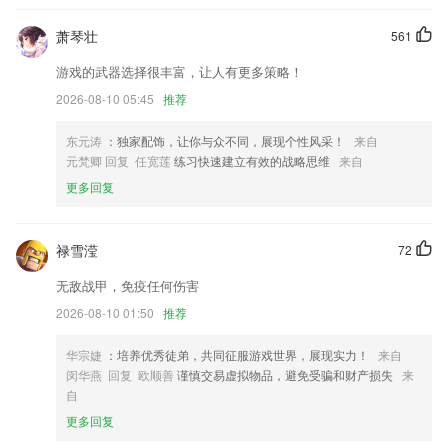
6.1：有着独特的答案解析功能，可以把我们经常做错的题目给我们解
萧琴壮
561
答。
游戏的武器选择很丰富，让人有更多策略！
澳门必中一肖一码第一个更新了什么?
2026-08-10 05:45
推荐
是你 平安喜乐的印记，
东元涛
：独家配饰，让你与众不同，展现个性风采！
来自
上线个人中心页面，注册登录app更新评价更便捷。
元梵卿 回复 任宽莲
练习快速建立有效的战略思维
来自
新增文字转语音功能，多种情感男声女声供您选择
更多回复
修复创建单据时，某些场景下，选择的商品不能移除的问题；
游戏分类改版，带你玩转暑期游戏。
禄雪滢
72
专业杀毒引擎，365天保护手机
无敌战甲，免疫任何伤害
联系我们
2026-08-10 01:50
推荐
以上就是澳门必中一肖一码第一个的介绍，如果您喜欢这款软件，您可以
到应用商店进行打分评论，说出您的使用经历，以帮助我们更好的对产品
进行优化修改。
华宗婕
：培养优秀徒弟，共同征服游戏世界，展现实力！
来自
闵华燕 回复 欧顺善
谨慎交易虚拟物品，避免受骗和财产损失
来
自
更多回复