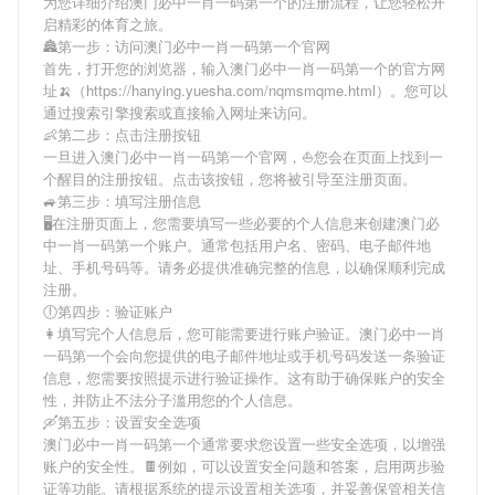
为您详细介绍
澳门必中一肖一码第一个
的注册流程，让您轻松开
启精彩的体育之旅。
🏯第一步：访问澳门必中一肖一码第一个官网
首先，打开您的浏览器，输入
澳门必中一肖一码第一个
的官方网
址🍌（https://hanying.yuesha.com/nqmsmqme.html）。您可以
通过搜索引擎搜索或直接输入网址来访问。
👶第二步：点击注册按钮
一旦进入
澳门必中一肖一码第一个
官网，⛵️您会在页面上找到一
个醒目的注册按钮。点击该按钮，您将被引导至注册页面。
🚙第三步：填写注册信息
🖥在注册页面上，您需要填写一些必要的个人信息来创建
澳门必
中一肖一码第一个
账户。通常包括用户名、密码、电子邮件地
址、手机号码等。请务必提供准确完整的信息，以确保顺利完成
注册。
🕕第四步：验证账户
👩填写完个人信息后，您可能需要进行账户验证。
澳门必中一肖
一码第一个
会向您提供的电子邮件地址或手机号码发送一条验证
信息，您需要按照提示进行验证操作。这有助于确保账户的安全
性，并防止不法分子滥用您的个人信息。
🛶第五步：设置安全选项
澳门必中一肖一码第一个
通常要求您设置一些安全选项，以增强
账户的安全性。🍫例如，可以设置安全问题和答案，启用两步验
证等功能。请根据系统的提示设置相关选项，并妥善保管相关信