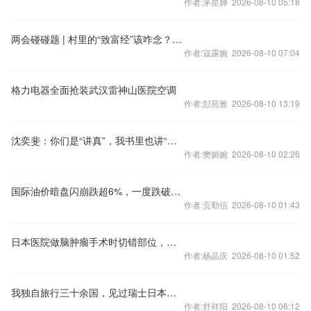
作者:茅星婵 2026-08-10 05:18
两会碰碰题 | 村里的“致富经”该咋念？听听他们怎么说
作者:寇露婉 2026-08-10 07:04
格力电器全面抢装武汉雷神山医院空调
作者:彭苑雅 2026-08-10 13:19
沈奕斐：你们是“讲真”，我书里也讲“真实性”
作者:樊媚婉 2026-08-10 02:26
国际油价暗盘闪崩跌超6%，一度跌破80美元
作者:贡勤信 2026-08-10 01:43
日本医院做脑肿瘤手术时切错部位，导致患者无法自主呼吸，院方鞠躬道歉
作者:杨晶庆 2026-08-10 01:52
我独自旅行三十余国，见过瑞士日本也见过巴黎罗马，中外差距到底在哪？
作者:舒祥阳 2026-08-10 06:12