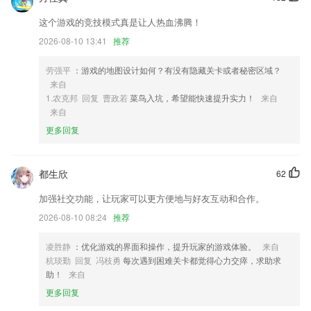
2,GPS定位：打开手机客户端就可实时掌握孩子的位置信息以及活动轨迹
3,课程搜索功能，轻松的进行相对应的课程在线搜索。
这个游戏的竞技模式真是让人热血沸腾！
2026-08-10 13:41
推荐
4,为2265用户提供了搜索功能，通过输入关键字，快速的搜索到课程；
5,通过社会化问答的形式，打破客户与律师之间的雇佣关系，建立更加亲
劳强平
：游戏的地图设计如何？有没有隐藏关卡或者秘密区域？
密的社交网络关系
来自
6,是不是翻开书就想睡觉？哪怕看完也什么都记不住？我们提供精髓的知
1.农克邦 回复 曹政若
菜鸟入坑，希望能快速提升实力！
来自
识点讲解，让你在排队中、地铁上就轻松学会新知识。时间宝贵，只看干
来自
货就够了。
更多回复
澳门必中一肖一码第一个软件优势
1.■你给平安家校多一点关注，平安家校给你神奇福利社
都生欣
62
2.·可以进入交互式课堂学习早教课程，孩子可以体验课堂中的情景教学
加强社交功能，让玩家可以更方便地与好友互动和合作。
方式
2026-08-10 08:24
推荐
3.家长实时清晰浏览2265孩子当前活动统计、健康状态、园区活动、当日
食谱、班级动态、孩子表现等；
凌胜静
：优化游戏的界面和操作，提升玩家的游戏体验。
来自
杭琰勤 回复 冯枝勇
每次遇到困难关卡都觉得心力交瘁，求助求
4.海量高质量学习资源，保持持续更新资源，让孩子告别绘本学习的枯
助！
来自
燥，建立自主学习的乐趣
更多回复
5.【照片涂鸦】亲子时光是每个家庭快乐的时光，拿出一张爸爸的照片一
起涂鸦吧，尽情的和宝宝一起放肆开心。