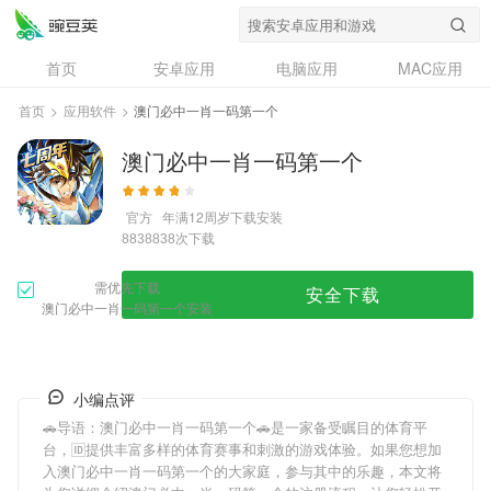
首页
安卓应用
电脑应用
MAC应用
资讯
专题
设计奖
创意应用
首页
>
应用软件
>
澳门必中一肖一码第一个
问答
澳门必中一肖一码第一个
官方
年满12周岁
下载安装
次下载
8838838
需优先下载
安全下载
澳门必中一肖一码第一个安装
小编点评
🚗导语：
澳门必中一肖一码第一个
🚗是一家备受瞩目的体育平
台，🆔提供丰富多样的体育赛事和刺激的游戏体验。如果您想加
入
澳门必中一肖一码第一个
的大家庭，参与其中的乐趣，本文将