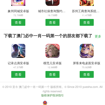
象州同城安卓版
城市社保查询预约安卓版
苏州工商查询系统安卓版
72.79MB
19.73MB
11.47MB
查看
查看
查看
下载了澳门必中一肖一码第一个的朋友都下载了
更多
记录点滴安卓版
模范儿安卓版
屏客来电桌面安卓版
47.37MB
12.98MB
75.92MB
查看
查看
查看
© 2010 至今 澳门必中一肖一码第一个 版权所有。© Since 2010 yuesha.com. All
rights reserved.
版权保护投诉指引
・