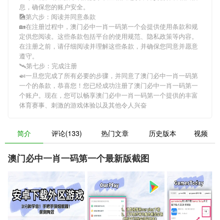
息，确保您的账户安全。
🎑第六步：阅读并同意条款
🏡在注册过程中，
澳门必中一肖一码第一个
会提供使用条款和规
定供您阅读。这些条款包括平台的使用规范、隐私政策等内容。
在注册之前，请仔细阅读并理解这些条款，并确保您同意并愿意
遵守。
🛰第七步：完成注册
🍛一旦您完成了所有必要的步骤，并同意了
澳门必中一肖一码第
一个
的条款，恭喜您！您已经成功注册了澳门必中一肖一码第一
个账户。现在，您可以畅享
澳门必中一肖一码第一个
提供的丰富
体育赛事、刺激的游戏体验以及其他令人兴奋
简介
评论(133)
热门文章
历史版本
视频
澳门必中一肖一码第一个最新版截图