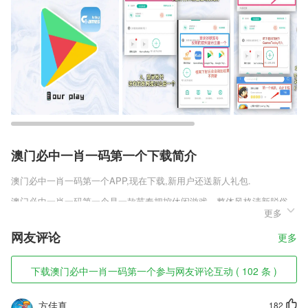
澳门必中一肖一码第一个下载简介
澳门必中一肖一码第一个
APP,现在下载,新用户还送新人礼包.
澳门必中一肖一码第一个是一款节奏把控休闲游戏，整体风格清新脱俗，
更多
氛围轻松愉快，在音乐的节奏中完成解压。多种多样的小球供你选择，丰
富的关卡让你乐此不疲。这么轻松加愉快的游戏，赶紧下载下来体验一下
网友评论
更多
吧。
澳门必中一肖一码第一个软件特色
下载澳门必中一肖一码第一个参与网友评论互动 ( 102 条 )
1,报名后即可在app内随时查看入职进度哦～
方佳真
182