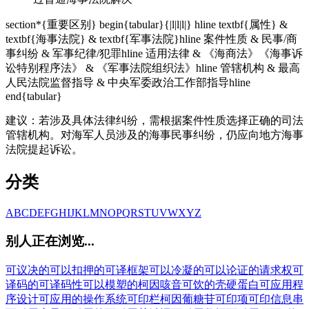
section*{重要区别} begin{tabular}{|l|l|l|} hline textbf{属性} &
textbf{海事法院} & textbf{军事法院}hline 案件性质 & 民事/商
事纠纷 & 军事纪律/犯罪hline 适用法律 & 《海商法》《海事诉
讼特别程序法》 & 《军事法院组织法》hline 管辖机构 & 最高
人民法院监督指导 & 中央军委政治工作部指导hline
end{tabular}
建议：若涉及具体法律纠纷，需根据案件性质选择正确的司法
管辖机构。对海军人员涉及的海事民事纠纷，仍应向地方海事
法院提起诉讼。
分类
A
B
C
D
E
F
G
H
I
J
K
L
M
N
O
P
Q
R
S
T
U
V
W
X
Y
Z
别人正在浏览...
可议决的
可以扣押的
可译框架
可以冷凝的
可以论证的请求权
可
译码的
可译码性
可以模塑的
柯因
咳音
可饮的
壳硬蛋白
可应用程
序设计
可应用的操作系统
可印栏
柯因葡糖苷
可印项
可印信息串