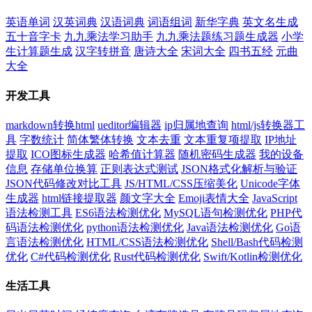
英语单词
汉英词典
汉语词典
词语组词
新华字典
英文名生成
五十音字卡
九九乘法学习助手
九九乘法题练习题生成器
小学
生计算题生成
汉字转拼音
唐诗大全
宋词大全
四书五经
元曲
大全
开发工具
markdown转换html
ueditor编辑器
ip归属地查询
html/js转换器工
具
字数统计
简体繁体转换
文本去重
文本重复项提取
IP地址
提取
ICO图标生成器
哈希值计算器
随机密码生成器
我的设备
信息
存储单位换算
正则表达式测试
JSON格式化解析与验证
JSON代码修改对比工具
JS/HTML/CSS压缩美化
Unicode字体
生成器
html链接提取器
颜文字大全
Emoji表情大全
JavaScript
语法检测工具
ES6语法检测优化
MySQL语句检测优化
PHP代
码语法检测优化
python语法检测优化
Java语法检测优化
Go语
言语法检测优化
HTML/CSS语法检测优化
Shell/Bash代码检测
优化
C#代码检测优化
Rust代码检测优化
Swift/Kotlin检测优化
生活工具