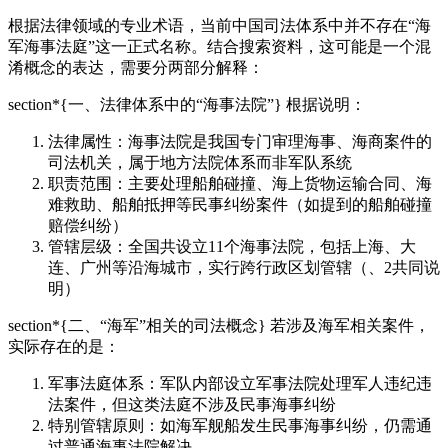
根据法律领域的专业术语，当前中国司法体系中并不存在“海
军海事法庭”这一正式名称。结合搜索资料，这可能是一个混
淆概念的表达，需要分两部分解释：
section*{一、法律体系中的“海事法院”} 根据说明：
法律属性：海事法院是我国专门审理海事、海商案件的
司法机关，属于地方法院体系而非军队系统
职责范围：主要处理船舶碰撞、海上货物运输合同、海
难救助、船舶抵押等民事纠纷案件（如提到的船舶碰撞
赔偿纠纷）
管辖层级：全国共设立11个海事法院，包括上海、大
连、广州等沿海城市，实行跨行政区划管辖（、2共同说
明）
section*{二、“海军”相关的司法概念} 若涉及海军相关案件，
实际存在的是：
军事法庭体系：军队内部设立军事法院处理军人违纪违
法案件，但这类法庭不涉及民事海事纠纷
特别管辖原则：如海军舰船发生民事海事纠纷，仍需通
过普通海事法院解决