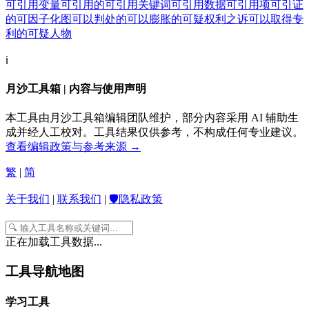
可引用变量
可引用的
可引用关键词
可引用数据
可引用项
可引证
的
可因子化图
可以判处的
可以膨胀的
可疑权利之诉
可以取得专
利的
可疑人物
ℹ️
月沙工具箱 | 内容与使用声明
本工具由月沙工具箱编辑团队维护，部分内容采用 AI 辅助生
成并经人工校对。工具结果仅供参考，不构成任何专业建议。
查看编辑政策与参考来源 →
繁
|
简
关于我们
|
联系我们
|
🛡️隐私政策
正在加载工具数据...
工具导航地图
学习工具