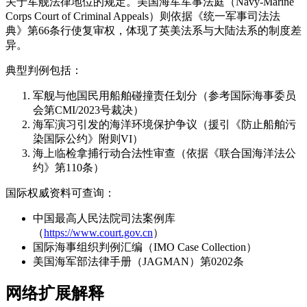
关于军舰法律地位的规定。美国海军军事法庭（Navy-Marine
Corps Court of Criminal Appeals）则依据《统一军事司法法
典》第66条行使复审权，体现了英美法系与大陆法系的制度差
异。
典型判例包括：
军舰与他国民用船舶碰撞责任划分（参考国际海事委员
会第CMI/2023号裁决）
海军演习引发的海洋环境保护争议（援引《防止船舶污
染国际公约》附则VI）
海上临检拿捕行动合法性审查（依据《联合国海洋法公
约》第110条）
国际权威资料可查询：
中国最高人民法院司法案例库
（
https://www.court.gov.cn
）
国际海事组织判例汇编（IMO Case Collection）
美国海军部法律手册（JAGMAN）第0202条
网络扩展解释