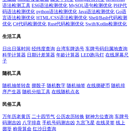
语法检测工具
ES6语法检测优化
MySQL语句检测优化
PHP代
码语法检测优化
python语法检测优化
Java语法检测优化
Go语
言语法检测优化
HTML/CSS语法检测优化
Shell/Bash代码检测
优化
C#代码检测优化
Rust代码检测优化
Swift/Kotlin检测优化
生活工具
日出日落时间
经纬度查询
台湾车牌选号
车牌号码归属地查询
科学计算器
日期计差算器
年龄计算器
LED跑马灯
在线屏幕尺
子
随机工具
随机抽签转盘
掷骰子
随机数字
随机抽签
在线掷硬币
随机排
序产生器
随机分组工具
在线随机点名
民俗工具
万年历老黄历
二十四节气
公历农历转换
财神方位查询
车牌号
码测吉凶
八字排盘
手机号码测吉凶
九宫飞星
在线灵签
线上
掷筊
称骨算命
红沙日查询