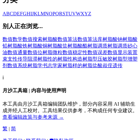
A
B
C
D
E
F
G
H
I
J
K
L
M
N
O
P
Q
R
S
T
U
V
W
X
Y
Z
别人正在浏览...
数值数学
数值搜索
树脂酸
数值算法
数值算法库
树脂酸钠
树脂酸
铅
树脂酸铁
树脂酸铜
树脂酸盐
树脂酸酯
树脂调质
树脂调质砂心
油
数值通量
数值位
树脂微粒
数值稳定性
数值误差
数值显示装置
束支性传导阻滞
树脂性的
树脂性构造
树脂型压敏胶
树脂型增塑
剂
数值系统
树脂学
书志学家
树脂样的
树脂盐酸
叔侄遗传
ℹ️
月沙工具箱 | 内容与使用声明
本工具由月沙工具箱编辑团队维护，部分内容采用 AI 辅助生
成并经人工校对。工具结果仅供参考，不构成任何专业建议。
查看编辑政策与参考来源 →
繁
|
简