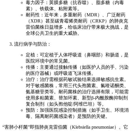
毒力因子：荚膜多糖（抗吞噬）、脂多糖（内毒
素）、铁载体、粘附素等。
耐药性：近年来，多重耐药（MDR）、广泛耐药
（XDR）甚至碳青霉烯类耐药（CRKP）的肺炎克
雷伯菌株日益增多，给临床治疗带来极大挑战，是
全球公共卫生的重大威胁。
流行病学与防治：
定植：可定植于人体呼吸道（鼻咽部）和肠道，是
医院环境中的常见菌。
传播：主要通过接触传播（如医护人员的手、污染
的医疗器械）或呼吸道飞沫传播。
治疗：治疗需根据药敏试验结果选择敏感抗生素。
对于敏感菌株，常用三代头孢菌素、氟喹诺酮类、
氨基糖苷类等。耐药菌株的治疗选择有限，可能需
使用多粘菌素、替加环素、新型β-内酰胺酶抑制剂
复合制剂（如头孢他啶/阿维巴坦）等。
预防：加强医院感染控制措施（如手卫生、环境消
毒、隔离耐药菌感染者）是预防的关键。
“害肺小杆菌”即指肺炎克雷伯菌（Klebsiella pneumoniae）。它