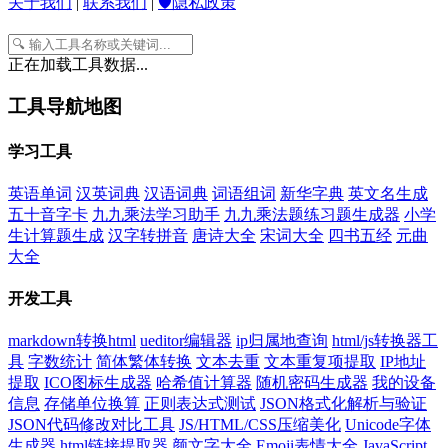
关于我们
|
联系我们
|
🛡️隐私政策
正在加载工具数据...
工具导航地图
学习工具
英语单词
汉英词典
汉语词典
词语组词
新华字典
英文名生成
五十音字卡
九九乘法学习助手
九九乘法题练习题生成器
小学
生计算题生成
汉字转拼音
唐诗大全
宋词大全
四书五经
元曲
大全
开发工具
markdown转换html
ueditor编辑器
ip归属地查询
html/js转换器工
具
字数统计
简体繁体转换
文本去重
文本重复项提取
IP地址
提取
ICO图标生成器
哈希值计算器
随机密码生成器
我的设备
信息
存储单位换算
正则表达式测试
JSON格式化解析与验证
JSON代码修改对比工具
JS/HTML/CSS压缩美化
Unicode字体
生成器
html链接提取器
颜文字大全
Emoji表情大全
JavaScript