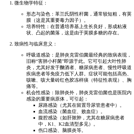
微生物学特征：
形态与染色：革兰氏阴性杆菌，通常较短粗，有荚
膜（这是其重要毒力因子）。
培养特性：在普通培养基上生长良好，形成粘液
状、凸起的菌落，这是由于荚膜多糖的存在。
致病性与临床意义：
呼吸道感染：是肺炎克雷伯菌最经典的致病表现，
旧称“害肺小杆菌”即源于此。它可引起大叶性肺
炎，尤其好发于酗酒者、糖尿病患者、慢性呼吸道
疾病患者等免疫力低下人群。症状可能包括高热、
咳嗽、咳大量砖红色胶冻样痰（特征性表现）、胸
痛等。
机会性感染：除肺炎外，肺炎克雷伯菌也是医院内
感染的重要病原体，可引起：
尿路感染（尤其在留置导尿管患者中）。
血流感染（菌血症、败血症）。
腹腔感染（如肝脓肿，尤其在糖尿病患者
中，K1、K2血清型多见）。
伤口感染、脑膜炎等。