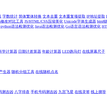
具
字数统计
简体繁体转换
文本去重
文本重复项提取
IP地址提取
代码修改对比工具
JS/HTML/CSS压缩美化
Unicode字体生成器
htm
python语法检测优化
Java语法检测优化
Go语言语法检测优化
H
科学计算器
日期计差算器
年龄计算器
LED跑马灯
在线屏幕尺子
产生器
随机分组工具
在线随机点名
码测吉凶
八字排盘
手机号码测吉凶
九宫飞星
在线灵签
线上掷筊