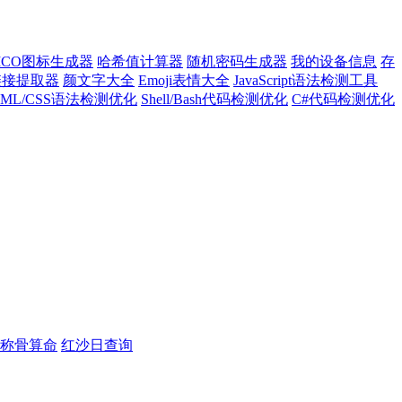
ICO图标生成器
哈希值计算器
随机密码生成器
我的设备信息
存
l链接提取器
颜文字大全
Emoji表情大全
JavaScript语法检测工具
TML/CSS语法检测优化
Shell/Bash代码检测优化
C#代码检测优化
称骨算命
红沙日查询