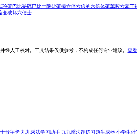
试验
硫巴比妥
硫巴比土酸盐
硫棒
六倍
六倍的
六倍体
硫苯胺
六苯丁
流变破坏
六便士
生成并经人工校对。工具结果仅供参考，不构成任何专业建议。
查看
十音字卡
九九乘法学习助手
九九乘法题练习题生成器
小学生计