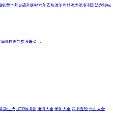
锡氧
留本基金
硫苯咪唑
六苯乙烷
硫苯唑林
流弊
流变测定法
六鞭虫
编辑政策与参考来源 →
算题生成
汉字转拼音
唐诗大全
宋词大全
四书五经
元曲大全