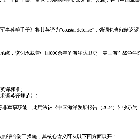
地、岸防工事、雷达监测网络等实体设施。该释义在《中国军事
学手册》将其英译为"coastal defense"，强调包含舰
统，该词承载着中国800余年的海洋防卫史。美国海军战争学院
军报》英译标准）
历史术语英译规范》）
此用法被《中国海洋发展报告（2024）》收录为"新型海防体系"（new
取的综合防卫措施，其核心含义可从以下四方面展开：