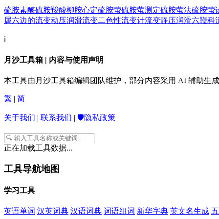
硫胺素酶
硫胺羧酸
柳胺心定
硫胺萤
硫胺萤测定
硫胺萤法
硫胺萤
属
六边的
流变动压润滑
流变二色性
流变计
流变静压润滑
六鞭科
ℹ️
月沙工具箱 | 内容与使用声明
本工具由月沙工具箱编辑团队维护，部分内容采用 AI 辅助
繁
|
简
关于我们
|
联系我们
|
🛡️隐私政策
正在加载工具数据...
工具导航地图
学习工具
英语单词
汉英词典
汉语词典
词语组词
新华字典
英文名生成
五