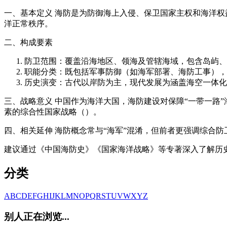
一、基本定义 海防是为防御海上入侵、保卫国家主权和海洋
洋正常秩序。
二、构成要素
防卫范围：覆盖沿海地区、领海及管辖海域，包含岛屿、
职能分类：既包括军事防御（如海军部署、海防工事），
历史演变：古代以岸防为主，现代发展为涵盖海空一体化
三、战略意义 中国作为海洋大国，海防建设对保障“一带一路
素的综合性国家战略（）。
四、相关延伸 海防概念常与“海军”混淆，但前者更强调综合
建议通过《中国海防史》《国家海洋战略》等专著深入了解历
分类
A
B
C
D
E
F
G
H
I
J
K
L
M
N
O
P
Q
R
S
T
U
V
W
X
Y
Z
别人正在浏览...