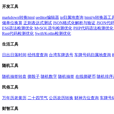
开发工具
markdown转换html
ueditor编辑器
ip归属地查询
html/js转换器工
储单位换算
正则表达式测试
JSON格式化解析与验证
JSON
ES6语法检测优化
MySQL语句检测优化
PHP代码语法检测优化
Rust代码检测优化
Swift/Kotlin检测优化
生活工具
日出日落时间
经纬度查询
台湾车牌选号
车牌号码归属地查询
随机工具
随机抽签转盘
掷骰子
随机数字
随机抽签
在线掷硬币
随机排序
民俗工具
万年历老黄历
二十四节气
公历农历转换
财神方位查询
车牌号
财智工具