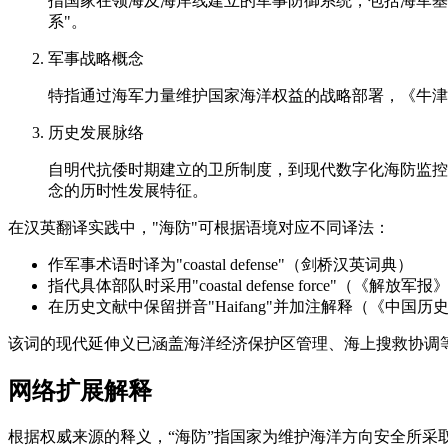
指国家在领海及海岸线建立的军事防御系统，包括海军基
系"。
军事战略概念
特指通过海军力量维护国家海洋权益的战略部署，《牛津军事科
历史发展脉络
自明代抗倭时期建立的卫所制度，到现代数字化海防监控系
念的历时性发展特征。
在汉英翻译实践中，"海防"可根据语境对应不同译法：
作军事术语时译为"coastal defense"（剑桥汉英词典）
指代具体部队时采用"coastal defense force"（《解放
在历史文献中保留拼音"Haifang"并加注解释（《中国
该词的现代延伸义已涵盖海洋经济保护区管理、海上搜救协调等非军事职能，
网络扩展解释
根据权威来源的释义，“海防”指国家为维护海洋方向安全所采