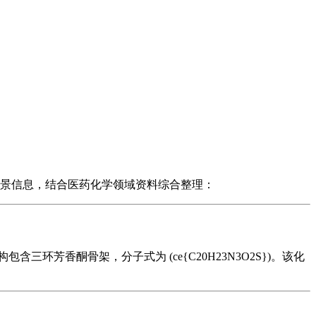
义与背景信息，结合医药化学领域资料综合整理：
结构包含三环芳香酮骨架，分子式为 (ce{C20H23N3O2S})。该化