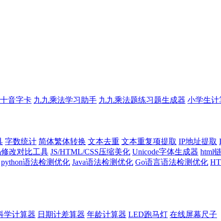
十音字卡
九九乘法学习助手
九九乘法题练习题生成器
小学生计
具
字数统计
简体繁体转换
文本去重
文本重复项提取
IP地址提取
代码修改对比工具
JS/HTML/CSS压缩美化
Unicode字体生成器
htm
python语法检测优化
Java语法检测优化
Go语言语法检测优化
H
科学计算器
日期计差算器
年龄计算器
LED跑马灯
在线屏幕尺子