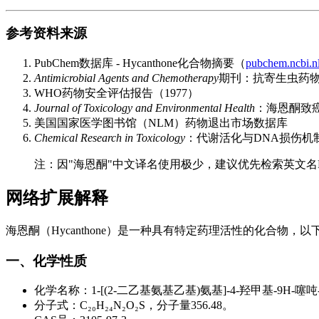
参考资料来源
PubChem数据库 - Hycanthone化合物摘要（
pubchem.ncbi.n
Antimicrobial Agents and Chemotherapy
期刊：抗寄生虫药物
WHO药物安全评估报告（1977）
Journal of Toxicology and Environmental Health
：海恩酮致癌
美国国家医学图书馆（NLM）药物退出市场数据库
Chemical Research in Toxicology
：代谢活化与DNA损伤机制
注：因"海恩酮"中文译名使用极少，建议优先检索英文名H
网络扩展解释
海恩酮（Hycanthone）是一种具有特定药理活性的化合物，
一、化学性质
化学名称：1-[(2-二乙基氨基乙基)氨基]-4-羟甲基-9H-噻吨
分子式：C₂₀H₂₄N₂O₂S，分子量356.48。