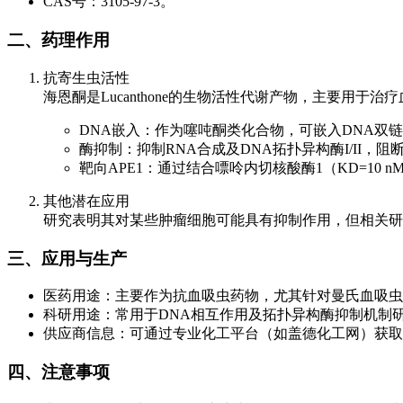
CAS号：3105-97-3。
二、药理作用
抗寄生虫活性
海恩酮是Lucanthone的生物活性代谢产物，主要用于
DNA嵌入：作为噻吨酮类化合物，可嵌入DNA双
酶抑制：抑制RNA合成及DNA拓扑异构酶I/II，阻
靶向APE1：通过结合嘌呤内切核酸酶1（KD=10
其他潜在应用
研究表明其对某些肿瘤细胞可能具有抑制作用，但相关研
三、应用与生产
医药用途：主要作为抗血吸虫药物，尤其针对曼氏血吸虫
科研用途：常用于DNA相互作用及拓扑异构酶抑制机制
供应商信息：可通过专业化工平台（如盖德化工网）获取
四、注意事项