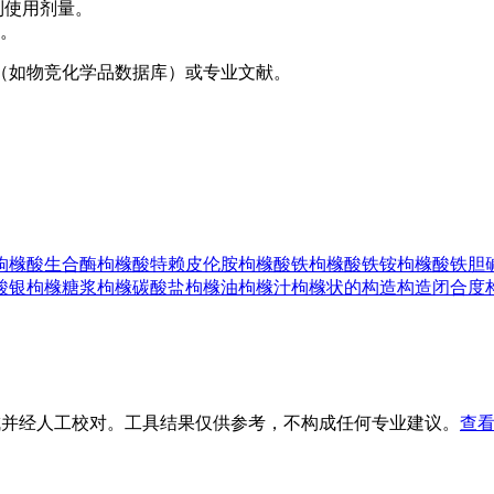
制使用剂量。
。
（如物竞化学品数据库）或专业文献。
枸橼酸生合酶
枸橼酸特赖皮伦胺
枸橼酸铁
枸橼酸铁铵
枸橼酸铁胆
酸银
枸橼糖浆
枸橼碳酸盐
枸橼油
枸橼汁
枸橼状的
构造
构造闭合度
生成并经人工校对。工具结果仅供参考，不构成任何专业建议。
查看