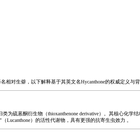
中文译名相对生僻，以下解释基于其英文名Hycanthone的权威定
蒽酮衍生物（thioxanthenone derivative）。其核心化学
ucanthone）的活性代谢物，具有更强的抗寄生虫效力 。