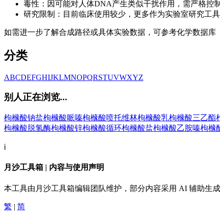
毒性：因可能对人体DNA产生类似干扰作用，需严格控
研究限制：目前临床使用较少，更多作为实验室研究工具
如需进一步了解合成路径或具体实验数据，可参考化学数据库
分类
A
B
C
D
E
F
G
H
I
J
K
L
M
N
O
P
Q
R
S
T
U
V
W
X
Y
Z
别人正在浏览...
枸橼酸钠盐
枸橼酸哌嗪
枸橼酸喷托维林
枸橼酸乳
枸橼酸三乙酯
枸橼酸脱氢酶
枸橼酸锌
枸橼酸循环
枸橼酸盐
枸橼酸乙胺嗪
枸橼
ℹ️
月沙工具箱 | 内容与使用声明
本工具由月沙工具箱编辑团队维护，部分内容采用 AI 辅助
繁
|
简