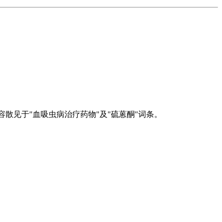
容散见于"血吸虫病治疗药物"及"硫蒽酮"词条。