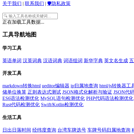
关于我们
|
联系我们
|
🛡️隐私政策
正在加载工具数据...
工具导航地图
学习工具
英语单词
汉英词典
汉语词典
词语组词
新华字典
英文名生成
五
开发工具
markdown转换html
ueditor编辑器
ip归属地查询
html/js转换器工
储单位换算
正则表达式测试
JSON格式化解析与验证
JSON
ES6语法检测优化
MySQL语句检测优化
PHP代码语法检测优化
Rust代码检测优化
Swift/Kotlin检测优化
生活工具
日出日落时间
经纬度查询
台湾车牌选号
车牌号码归属地查询