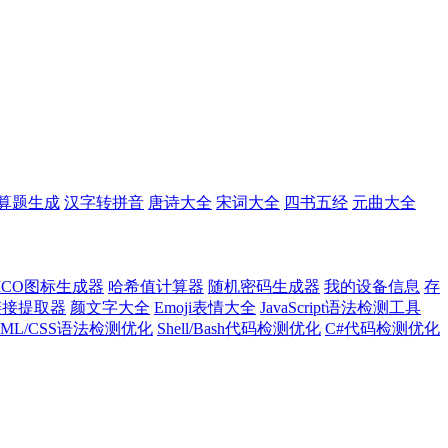
算题生成
汉字转拼音
唐诗大全
宋词大全
四书五经
元曲大全
ICO图标生成器
哈希值计算器
随机密码生成器
我的设备信息
存
l链接提取器
颜文字大全
Emoji表情大全
JavaScript语法检测工具
TML/CSS语法检测优化
Shell/Bash代码检测优化
C#代码检测优化