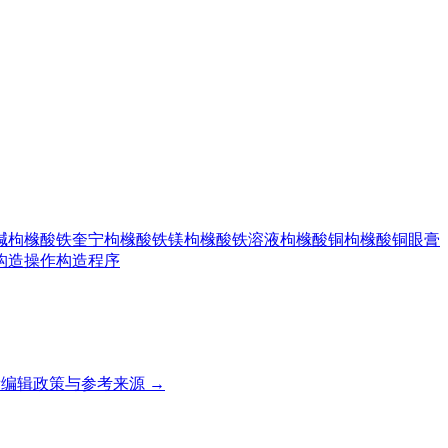
碱
枸橼酸铁奎宁
枸橼酸铁镁
枸橼酸铁溶液
枸橼酸铜
枸橼酸铜眼膏
构造操作
构造程序
编辑政策与参考来源 →