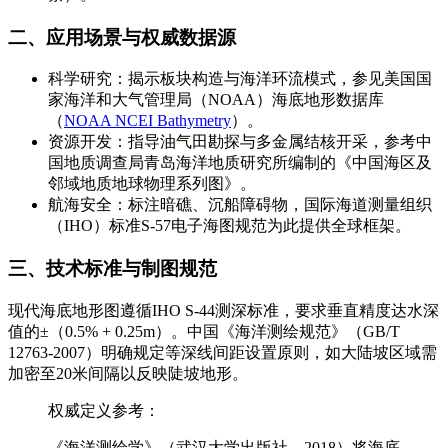
二、应用场景与权威数据源
科学研究：揭示板块构造与海洋环流模式，参见美国国
家海洋和大气管理局（NOAA）海底地形数据库
（
NOAA NCEI Bathymetry
）。
资源开发：指导油气田勘探与多金属结核开采，参考中
国地质调查局青岛海洋地质研究所编制的《中国海区及
邻域地质地球物理系列图》。
航海安全：标注暗礁、沉船障碍物，国际海道测量组织
（IHO）标准S-57电子海图规范为此提供全球框架。
三、技术标准与制图规范
现代海底地形图遵循IHO S-44测深标准，要求垂直精度达水深
值的±（0.5% + 0.25m）。中国《海洋测绘规范》（GB/T
12763-2007）明确规定等深线间距设置原则，如大陆坡区域需
加密至20米间隔以反映陡坡地形。
权威定义参考：
《海洋测绘学》（武汉大学出版社，2018）将海底