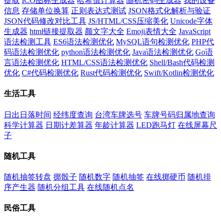
提取
ICO图标生成器
哈希值计算器
随机密码生成器
我的设备
信息
存储单位换算
正则表达式测试
JSON格式化解析与验证
JSON代码修改对比工具
JS/HTML/CSS压缩美化
Unicode字体
生成器
html链接提取器
颜文字大全
Emoji表情大全
JavaScript
语法检测工具
ES6语法检测优化
MySQL语句检测优化
PHP代
码语法检测优化
python语法检测优化
Java语法检测优化
Go语
言语法检测优化
HTML/CSS语法检测优化
Shell/Bash代码检测
优化
C#代码检测优化
Rust代码检测优化
Swift/Kotlin检测优化
生活工具
日出日落时间
经纬度查询
台湾车牌选号
车牌号码归属地查询
科学计算器
日期计差算器
年龄计算器
LED跑马灯
在线屏幕尺
子
随机工具
随机抽签转盘
掷骰子
随机数字
随机抽签
在线掷硬币
随机排
序产生器
随机分组工具
在线随机点名
民俗工具