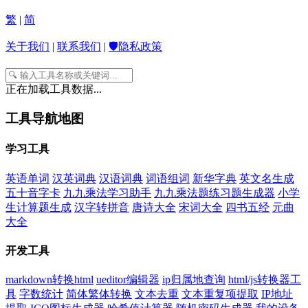
繁
|
简
关于我们
|
联系我们
|
🛡️隐私政策
正在加载工具数据...
工具导航地图
学习工具
英语单词
汉英词典
汉语词典
词语组词
新华字典
英文名生成
五十音字卡
九九乘法学习助手
九九乘法题练习题生成器
小学
生计算题生成
汉字转拼音
唐诗大全
宋词大全
四书五经
元曲
大全
开发工具
markdown转换html
ueditor编辑器
ip归属地查询
html/js转换器工
具
字数统计
简体繁体转换
文本去重
文本重复项提取
IP地址