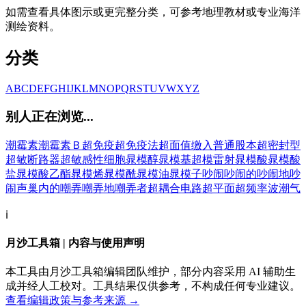
如需查看具体图示或更完整分类，可参考地理教材或专业海洋
测绘资料。
分类
A
B
C
D
E
F
G
H
I
J
K
L
M
N
O
P
Q
R
S
T
U
V
W
X
Y
Z
别人正在浏览...
潮霉素
潮霉素Ｂ
超免疫
超免疫法
超面值缴入普通股本
超密封型
超敏断路器
超敏感性细胞
晁模醇
晁模基
超模雷射
晁模酸
晁模酸
盐
晁模酸乙酯
晁模烯
晁模酰
晁模油
晁模子
吵闹
吵闹的
吵闹地
吵
闹声
巢内的
嘲弄
嘲弄地
嘲弄者
超耦合电路
超平面
超频率波
潮气
ℹ️
月沙工具箱 | 内容与使用声明
本工具由月沙工具箱编辑团队维护，部分内容采用 AI 辅助生
成并经人工校对。工具结果仅供参考，不构成任何专业建议。
查看编辑政策与参考来源 →