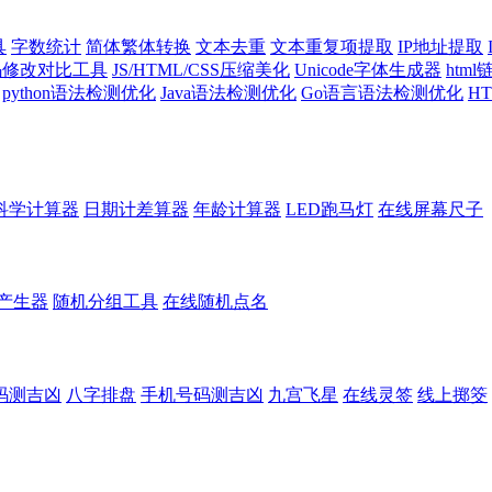
具
字数统计
简体繁体转换
文本去重
文本重复项提取
IP地址提取
代码修改对比工具
JS/HTML/CSS压缩美化
Unicode字体生成器
htm
python语法检测优化
Java语法检测优化
Go语言语法检测优化
H
科学计算器
日期计差算器
年龄计算器
LED跑马灯
在线屏幕尺子
产生器
随机分组工具
在线随机点名
码测吉凶
八字排盘
手机号码测吉凶
九宫飞星
在线灵签
线上掷筊