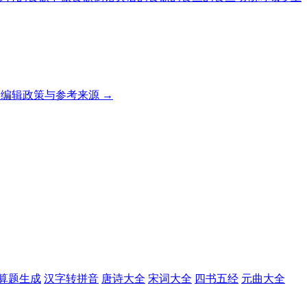
编辑政策与参考来源 →
算题生成
汉字转拼音
唐诗大全
宋词大全
四书五经
元曲大全