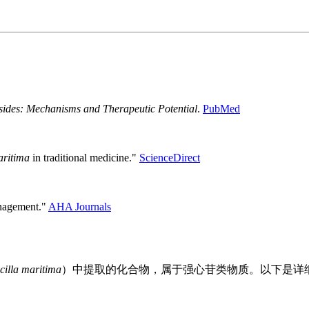
sides: Mechanisms and Therapeutic Potential
.
PubMed
aritima
in traditional medicine."
ScienceDirect
anagement."
AHA Journals
cilla maritima
）中提取的化合物，属于强心苷类物质。以下是详