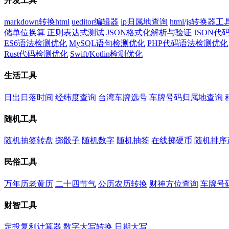
开发工具
markdown转换html
ueditor编辑器
ip归属地查询
html/js转换器工
储单位换算
正则表达式测试
JSON格式化解析与验证
JSON
ES6语法检测优化
MySQL语句检测优化
PHP代码语法检测优化
Rust代码检测优化
Swift/Kotlin检测优化
生活工具
日出日落时间
经纬度查询
台湾车牌选号
车牌号码归属地查询
随机工具
随机抽签转盘
掷骰子
随机数字
随机抽签
在线掷硬币
随机排序
民俗工具
万年历老黄历
二十四节气
公历农历转换
财神方位查询
车牌号
财智工具
定投复利计算器
数字大写转换
日期大写