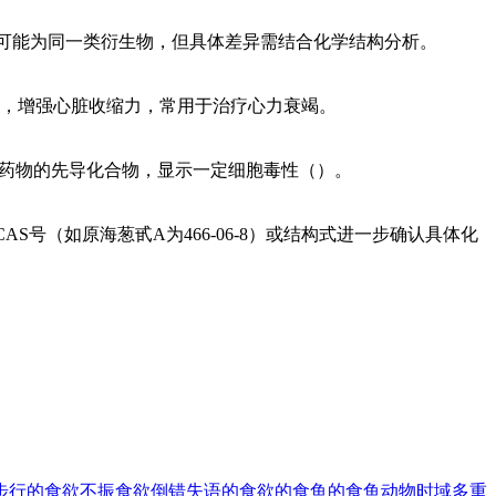
李糖苷（）。两者可能为同一类衍生物，但具体差异需结合化学结构分析。
，增强心脏收缩力，常用于治疗心力衰竭。
抗肿瘤药物的先导化合物，显示一定细胞毒性（）。
S号（如原海葱甙A为466-06-8）或结构式进一步确认具体化
步行的
食欲不振
食欲倒错
失语的
食欲的
食鱼的
食鱼动物
时域多重