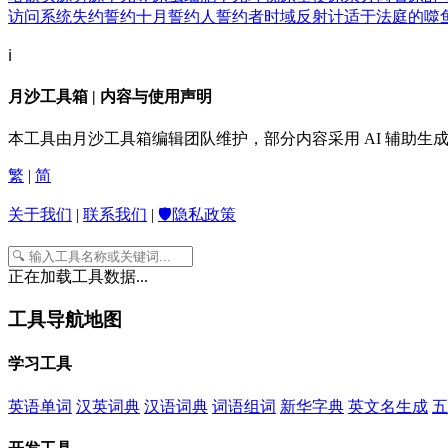
访问系统
失约
誓约
十月
誓约人
誓约者
时域反射计
适于法庭的
噬
ℹ️
月沙工具箱 | 内容与使用声明
本工具由月沙工具箱编辑团队维护，部分内容采用 AI 辅助
繁
|
简
关于我们
|
联系我们
|
🛡️隐私政策
正在加载工具数据...
工具导航地图
学习工具
英语单词
汉英词典
汉语词典
词语组词
新华字典
英文名生成
五