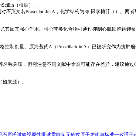
illin（根据）。
n A）则对应英文名Proscillaridin A，化学结构为3β-鼠
尤其因其强心作用。强心苷类化合物可通过抑制心肌细胞钠钾泵
剂量。原海葱甙A（Proscillaridin A）已被研究作为
”等名称关联，但需注意不同文献中命名可能存在差异，建议通过CA
（如来源）。
母
石原氏试验
视原性眼球震颤
实元值
式原子炉
使与标准一致
适于