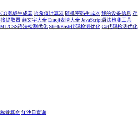
ICO图标生成器
哈希值计算器
随机密码生成器
我的设备信息
存
l链接提取器
颜文字大全
Emoji表情大全
JavaScript语法检测工具
TML/CSS语法检测优化
Shell/Bash代码检测优化
C#代码检测优化
称骨算命
红沙日查询