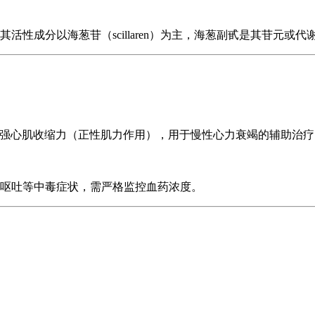
性成分以海葱苷（scillaren）为主，海葱副甙是其苷元或代
从而增强心肌收缩力（正性肌力作用），用于慢性心力衰竭的辅助治
呕吐等中毒症状，需严格监控血药浓度。