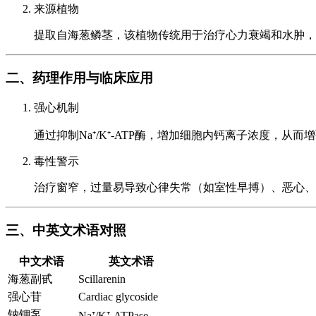
来源植物
提取自海葱鳞茎，该植物传统用于治疗心力衰竭和水肿，其活
二、药理作用与临床应用
强心机制
通过抑制Na⁺/K⁺-ATP酶，增加细胞内钙离子浓度，
毒性警示
治疗窗窄，过量易导致心律失常（如室性早搏）、恶心、
三、中英文术语对照
中文术语
英文术语
海葱副甙
Scillarenin
强心苷
Cardiac glycoside
钠钾泵
Na⁺/K⁺-ATPase