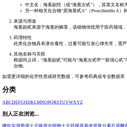
中文名：海葱副甡（或“海葱次甙”），其英文名称为Sc
另一种相关化合物“原海葱甙A”（Proscillaridi
来源与用途
海葱副甙来源于海葱的鳞茎，该植物传统用于医药领域，
药理特性
此类化合物具有潜在毒性，过量可能引发心律失常，需严格控制
其他名称与关联
根据同义词，“海葱副甙”可能与“海葱次甙甲”“新强心甙
合物。
如需更详细的化学性质或研究数据，可参考药典或专业数据库
分类
A
B
C
D
E
F
G
H
I
J
K
L
M
N
O
P
Q
R
S
T
U
V
W
X
Y
Z
别人正在浏览...
嗜欲
实源
势源
十元
噬原虫细胞
十元环
视原基
使原浆分离
石原酵