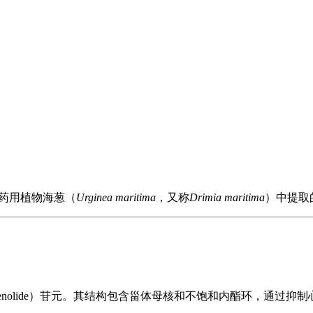
一种从药用植物海葱（
Urginea maritima
，又称
Drimia maritima
）中提取的
nolide）苷元。其结构包含甾体母核和不饱和内酯环，通过抑制心