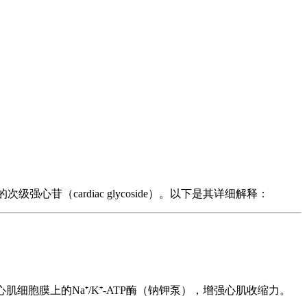
次级强心苷（cardiac glycoside）。以下是其详细解释：
肌细胞膜上的Na⁺/K⁺-ATP酶（钠钾泵），增强心肌收缩力。