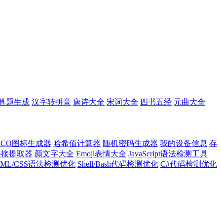
算题生成
汉字转拼音
唐诗大全
宋词大全
四书五经
元曲大全
ICO图标生成器
哈希值计算器
随机密码生成器
我的设备信息
存
l链接提取器
颜文字大全
Emoji表情大全
JavaScript语法检测工具
TML/CSS语法检测优化
Shell/Bash代码检测优化
C#代码检测优化