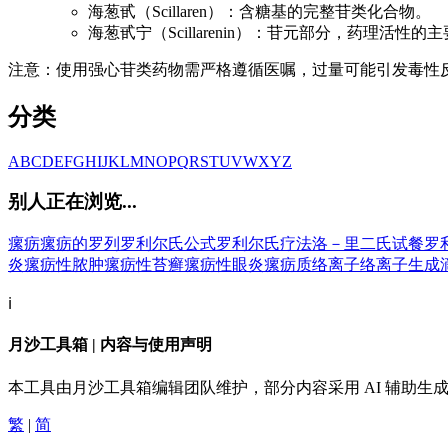
海葱甙（Scillaren）：含糖基的完整苷类化合物。
海葱甙宁（Scillarenin）：苷元部分，药理活性的
注意：使用强心苷类药物需严格遵循医嘱，过量可能引发毒性
分类
A
B
C
D
E
F
G
H
I
J
K
L
M
N
O
P
Q
R
S
T
U
V
W
X
Y
Z
别人正在浏览...
瘰疬
瘰疬的
罗列
罗利尔氏公式
罗利尔氏疗法
洛－里二氏试餐
罗
炎
瘰疬性脓肿
瘰疬性苔癣
瘰疬性眼炎
瘰疬质
络离子
络离子生成
ℹ️
月沙工具箱 | 内容与使用声明
本工具由月沙工具箱编辑团队维护，部分内容采用 AI 辅助
繁
|
简