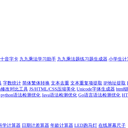
十音字卡
九九乘法学习助手
九九乘法题练习题生成器
小学生计
具
字数统计
简体繁体转换
文本去重
文本重复项提取
IP地址提取
代码修改对比工具
JS/HTML/CSS压缩美化
Unicode字体生成器
htm
python语法检测优化
Java语法检测优化
Go语言语法检测优化
H
科学计算器
日期计差算器
年龄计算器
LED跑马灯
在线屏幕尺子