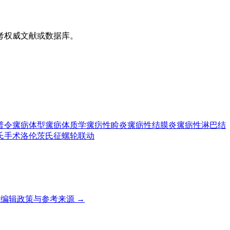
考权威文献或数据库。
普令
瘰疬体型
瘰疬体质学
瘰疠性睑炎
瘰疬性结膜炎
瘰疬性淋巴结
氏手术
洛伦茨氏征
螺轮联动
编辑政策与参考来源 →