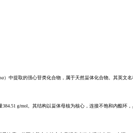
ma
）中提取的强心苷类化合物，属于天然甾体化合物。其英文名称源自植物
量384.51 g/mol。其结构以甾体母核为核心，连接不饱和