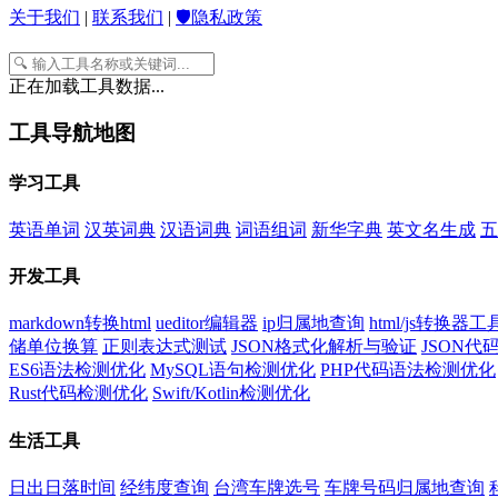
关于我们
|
联系我们
|
🛡️隐私政策
正在加载工具数据...
工具导航地图
学习工具
英语单词
汉英词典
汉语词典
词语组词
新华字典
英文名生成
五
开发工具
markdown转换html
ueditor编辑器
ip归属地查询
html/js转换器工
储单位换算
正则表达式测试
JSON格式化解析与验证
JSON
ES6语法检测优化
MySQL语句检测优化
PHP代码语法检测优化
Rust代码检测优化
Swift/Kotlin检测优化
生活工具
日出日落时间
经纬度查询
台湾车牌选号
车牌号码归属地查询