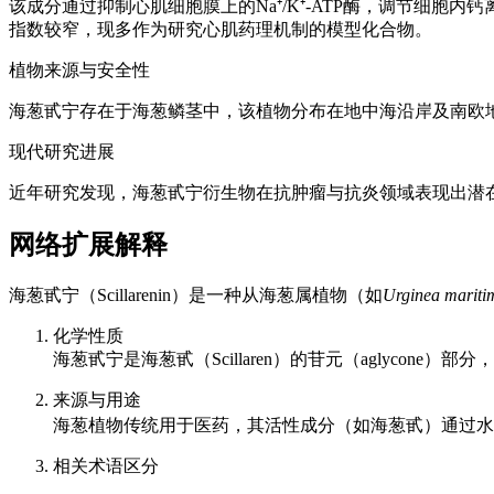
该成分通过抑制心肌细胞膜上的Na⁺/K⁺-ATP酶，调节细
指数较窄，现多作为研究心肌药理机制的模型化合物。
植物来源与安全性
海葱甙宁存在于海葱鳞茎中，该植物分布在地中海沿岸及南欧地区。
现代研究进展
近年研究发现，海葱甙宁衍生物在抗肿瘤与抗炎领域表现出潜在
网络扩展解释
海葱甙宁（Scillarenin）是一种从海葱属植物（如
Urginea mariti
化学性质
海葱甙宁是海葱甙（Scillaren）的苷元（aglyc
来源与用途
海葱植物传统用于医药，其活性成分（如海葱甙）通过水解
相关术语区分