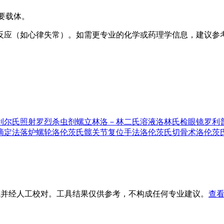
主要载体。
反应（如心律失常）。如需更专业的化学或药理学信息，建议参
利尔氏照射
罗烈杀虫剂
螺立林
洛－林二氏溶液
洛林氏检眼镜
罗利
滴定法
落炉
螺轮
洛伦茨氏髋关节复位手法
洛伦茨氏切骨术
洛伦茨
生成并经人工校对。工具结果仅供参考，不构成任何专业建议。
查看