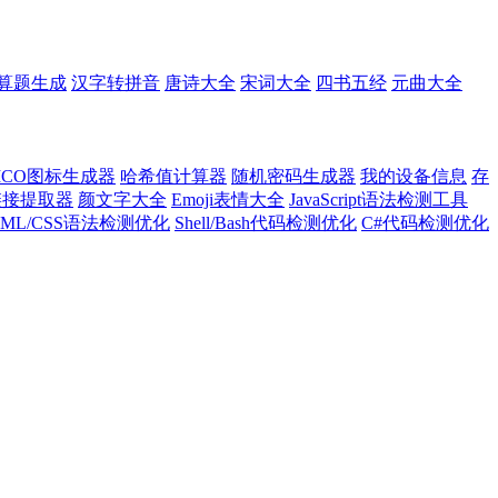
算题生成
汉字转拼音
唐诗大全
宋词大全
四书五经
元曲大全
ICO图标生成器
哈希值计算器
随机密码生成器
我的设备信息
存
l链接提取器
颜文字大全
Emoji表情大全
JavaScript语法检测工具
TML/CSS语法检测优化
Shell/Bash代码检测优化
C#代码检测优化