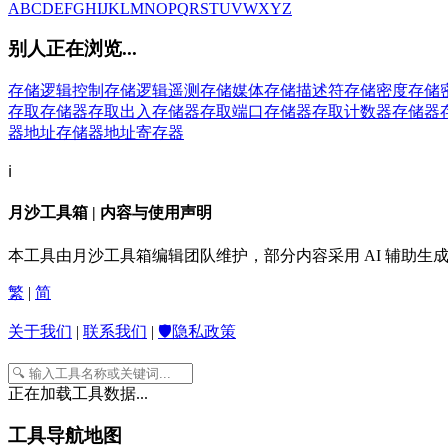
A
B
C
D
E
F
G
H
I
J
K
L
M
N
O
P
Q
R
S
T
U
V
W
X
Y
Z
别人正在浏览...
存储逻辑控制
存储逻辑遥测
存储媒体
存储描述符
存储密度
存储
存取
存储器存取出入
存储器存取端口
存储器存取计数器
存储器
器地址
存储器地址寄存器
ℹ️
月沙工具箱 | 内容与使用声明
本工具由月沙工具箱编辑团队维护，部分内容采用 AI 辅助
繁
|
简
关于我们
|
联系我们
|
🛡️隐私政策
正在加载工具数据...
工具导航地图