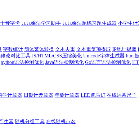
十音字卡
九九乘法学习助手
九九乘法题练习题生成器
小学生计
具
字数统计
简体繁体转换
文本去重
文本重复项提取
IP地址提取
代码修改对比工具
JS/HTML/CSS压缩美化
Unicode字体生成器
htm
python语法检测优化
Java语法检测优化
Go语言语法检测优化
H
科学计算器
日期计差算器
年龄计算器
LED跑马灯
在线屏幕尺子
产生器
随机分组工具
在线随机点名