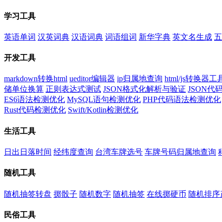
学习工具
英语单词
汉英词典
汉语词典
词语组词
新华字典
英文名生成
五
开发工具
markdown转换html
ueditor编辑器
ip归属地查询
html/js转换器工
储单位换算
正则表达式测试
JSON格式化解析与验证
JSON
ES6语法检测优化
MySQL语句检测优化
PHP代码语法检测优化
Rust代码检测优化
Swift/Kotlin检测优化
生活工具
日出日落时间
经纬度查询
台湾车牌选号
车牌号码归属地查询
随机工具
随机抽签转盘
掷骰子
随机数字
随机抽签
在线掷硬币
随机排序
民俗工具