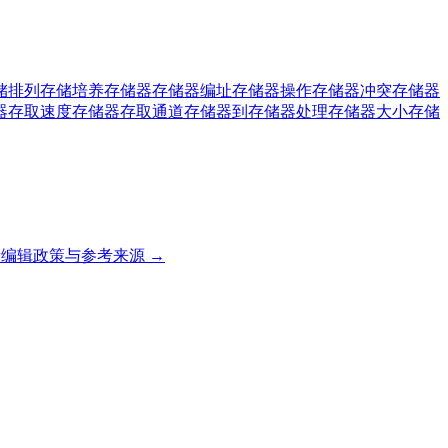
储排列
存储培养
存储器
存储器编址
存储器操作
存储器冲突
存储器
器存取速度
存储器存取通道
存储器到存储器处理
存储器大小
存储
编辑政策与参考来源 →