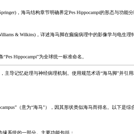
Springer)，海马结构章节明确界定Pes Hippocampi的形态与功能
ott Williams & Wilkins)，详述海马脚在癫痫病理中的影像学与电生
es Hippocampi”为全球统一标准命名。
学实体结构，主导记忆处理与神经病理机制。使用规范术语“海马脚”
ocampus”（意为“海马”），因其形状类似海马而得名。以下是
属于边缘系统的一部分。主要功能包括：