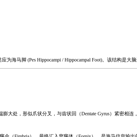
 (Pes Hippocampi / Hippocampal Foot)
）的前端膨大处，形似爪状分叉，与齿状回（Dentate Gyrus）紧密相连 
（Fimbria），最终汇入穹窿体（Fornix），是海马信息输出