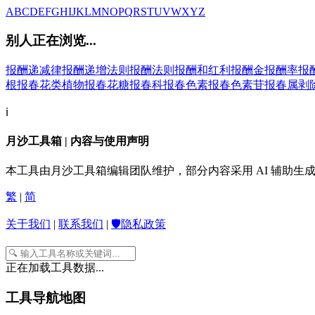
A
B
C
D
E
F
G
H
I
J
K
L
M
N
O
P
Q
R
S
T
U
V
W
X
Y
Z
别人正在浏览...
报酬递减律
报酬递增法则
报酬法则
报酬和红利
报酬金
报酬率
报
根
报春花类植物
报春花糖
报春科
报春色素
报春色素苷
报春属
剥
ℹ️
月沙工具箱 | 内容与使用声明
本工具由月沙工具箱编辑团队维护，部分内容采用 AI 辅助
繁
|
简
关于我们
|
联系我们
|
🛡️隐私政策
正在加载工具数据...
工具导航地图