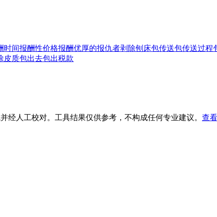
酬时间
报酬性价格
报酬优厚的
报仇者
剥除
刨床
包传送
包传送过程
除皮质
包出去
包出税款
生成并经人工校对。工具结果仅供参考，不构成任何专业建议。
查看