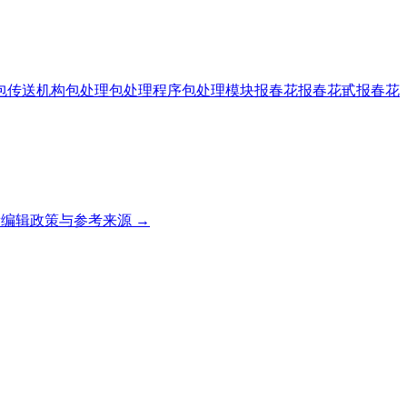
包传送机构
包处理
包处理程序
包处理模块
报春花
报春花甙
报春花
编辑政策与参考来源 →