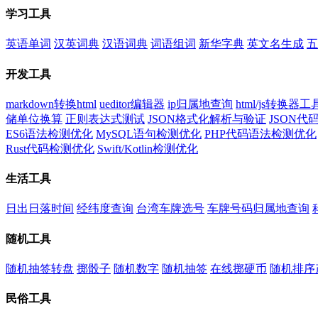
学习工具
英语单词
汉英词典
汉语词典
词语组词
新华字典
英文名生成
五
开发工具
markdown转换html
ueditor编辑器
ip归属地查询
html/js转换器工
储单位换算
正则表达式测试
JSON格式化解析与验证
JSON
ES6语法检测优化
MySQL语句检测优化
PHP代码语法检测优化
Rust代码检测优化
Swift/Kotlin检测优化
生活工具
日出日落时间
经纬度查询
台湾车牌选号
车牌号码归属地查询
随机工具
随机抽签转盘
掷骰子
随机数字
随机抽签
在线掷硬币
随机排序
民俗工具