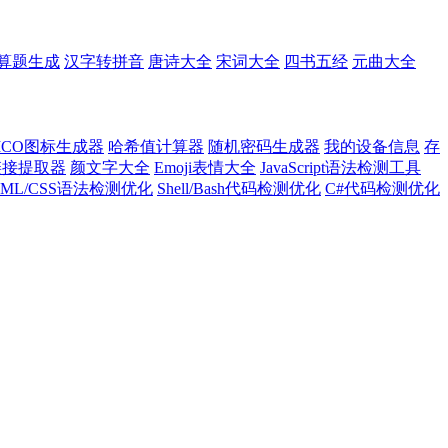
算题生成
汉字转拼音
唐诗大全
宋词大全
四书五经
元曲大全
ICO图标生成器
哈希值计算器
随机密码生成器
我的设备信息
存
l链接提取器
颜文字大全
Emoji表情大全
JavaScript语法检测工具
TML/CSS语法检测优化
Shell/Bash代码检测优化
C#代码检测优化