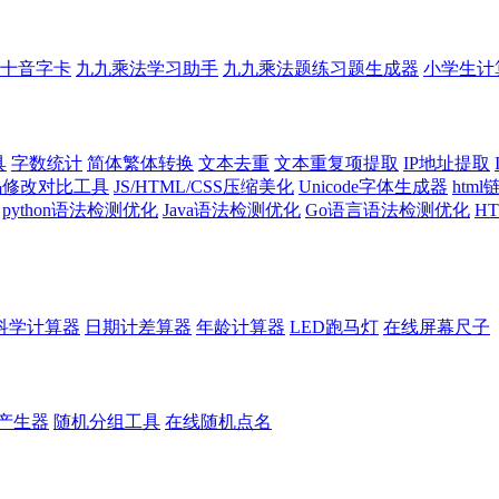
十音字卡
九九乘法学习助手
九九乘法题练习题生成器
小学生计
具
字数统计
简体繁体转换
文本去重
文本重复项提取
IP地址提取
代码修改对比工具
JS/HTML/CSS压缩美化
Unicode字体生成器
htm
python语法检测优化
Java语法检测优化
Go语言语法检测优化
H
科学计算器
日期计差算器
年龄计算器
LED跑马灯
在线屏幕尺子
产生器
随机分组工具
在线随机点名