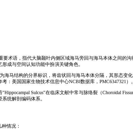
描述海马结构的重要术语，指代大脑颞叶内侧区域海马旁回与海马本体之
忆形成与空间认知功能中扮演关键角色。
，海马峡作为海马结构的分界标识，将齿状回与海马本体分隔，其形
美国国家生物技术信息中心NCBI数据库，PMC6347321）
campal Sulcus"在临床文献中常与脉络裂（Choroidal
神经系统解剖编码体系。
几种情况：