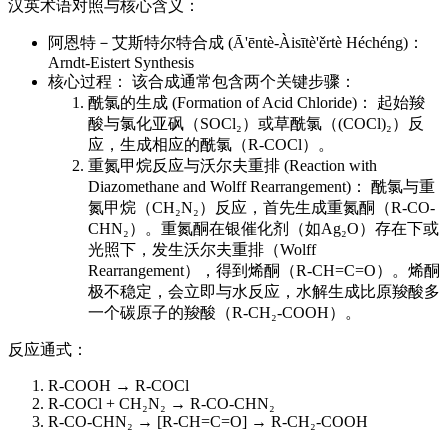
汉英术语对照与核心含义：
阿恩特－艾斯特尔特合成 (Ā'ēntè-Àisītè'ěrtè Héchéng)：
Arndt-Eistert Synthesis
核心过程： 该合成通常包含两个关键步骤：
酰氯的生成 (Formation of Acid Chloride)： 起始羧
酸与氯化亚砜（SOCl₂）或草酰氯（(COCl)₂）反
应，生成相应的酰氯（R-COCl）。
重氮甲烷反应与沃尔夫重排 (Reaction with
Diazomethane and Wolff Rearrangement)： 酰氯与重
氮甲烷（CH₂N₂）反应，首先生成重氮酮（R-CO-
CHN₂）。重氮酮在银催化剂（如Ag₂O）存在下或
光照下，发生沃尔夫重排（Wolff
Rearrangement），得到烯酮（R-CH=C=O）。烯酮
极不稳定，会立即与水反应，水解生成比原羧酸多
一个碳原子的羧酸（R-CH₂-COOH）。
反应通式：
R-COOH → R-COCl
R-COCl + CH₂N₂ → R-CO-CHN₂
R-CO-CHN₂ → [R-CH=C=O] → R-CH₂-COOH