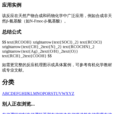
应用实例
该反应在天然产物合成和药物化学中广泛应用，例如合成非天
然β-氨基酸（如N-Fmoc-β-氨基酸）。
总结公式
$$ text{RCOOH} xrightarrow{text{SOCl}_2} text{RCOCl}
xrightarrow{text{CH}_2text{N}_2} text{RCOCHN}_2
xrightarrow{text{Ag}_2text{O/H}_2text{O}}
text{RCH}_2text{COOH} $$
如需更完整的反应机理图示或具体案例，可参考有机化学教材
或专业文献。
分类
A
B
C
D
E
F
G
H
I
J
K
L
M
N
O
P
Q
R
S
T
U
V
W
X
Y
Z
别人正在浏览...