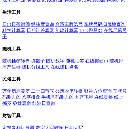
优化
C#代码检测优化
Rust代码检测优化
Swift/Kotlin检测优化
生活工具
日出日落时间
经纬度查询
台湾车牌选号
车牌号码归属地查询
科学计算器
日期计差算器
年龄计算器
LED跑马灯
在线屏幕尺
子
随机工具
随机抽签转盘
掷骰子
随机数字
随机抽签
在线掷硬币
随机排
序产生器
随机分组工具
在线随机点名
民俗工具
万年历老黄历
二十四节气
公历农历转换
财神方位查询
车牌号
码测吉凶
八字排盘
手机号码测吉凶
九宫飞星
在线灵签
线上
掷筊
称骨算命
红沙日查询
财智工具
定投复利计算器
数字大写转换
日期大写