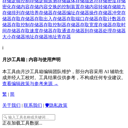
存储逻辑控制
存储逻辑遥测
存储媒体
存储描述符
存储密度
存储
密化
存储内容
存储内容交换的控制装置
存储内容转储
存储能力
存储排列
存储培养
存储器
存储器编址
存储器操作
存储器冲突
存
储器存取
存储器存取出入
存储器存取端口
存储器存取计数器
存
储器存取控制
存储器存取控制器
存储器存取宽度
存储器存取时
间
存储器存取速度
存储器存取通道
存储器到存储器处理
存储器
大小
存储器地址
存储器地址寄存器
ℹ️
月沙工具箱 | 内容与使用声明
本工具由月沙工具箱编辑团队维护，部分内容采用 AI 辅助生
成并经人工校对。工具结果仅供参考，不构成任何专业建议。
查看编辑政策与参考来源 →
繁
|
简
关于我们
|
联系我们
|
🛡️隐私政策
正在加载工具数据...