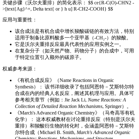
关键步骤（沃尔夫重排）的简化表示： $$ ce{R-C(O)-CHN2 -
>[text{Ag}^+, Delta text{ or } h u] R-CH2-COOH} $$
应用与重要性：
该合成法是有机合成中增长羧酸碳链的有效方法，特别
适用于制备比原料酸多一个亚甲基（-CH₂-）的羧酸。
它是沃尔夫重排反应最具代表性的应用实例之一。
在复杂分子（如天然产物、药物分子）的合成中，可用
于特定位置引入额外的碳原子。
权威参考来源：
《有机合成反应》（Name Reactions in Organic
Synthesis）： 该书详细收录了包括阿恩特－艾斯特尔特
合成在内的经典人名反应，阐述其机理与应用。具体可
参考相关章节（例如：Jie Jack Li,
Name Reactions: A
Collection of Detailed Reaction Mechanisms
, Springer）。
《March's Advanced Organic Chemistry》（马奇高等有机
化学）： 这本权威教材在讨论重排反应（特别是沃尔夫
重排）和羧酸衍生物的转化时，会涵盖阿恩特－艾斯特
尔特合成（Michael B. Smith,
March's Advanced Organic
Chemistry: Reactions, Mechanisms, and Structure
,