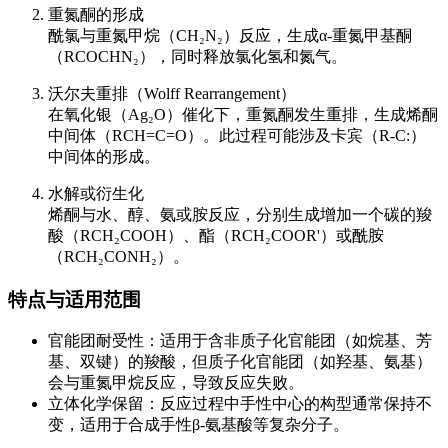
重氮酮的形成
酰氯与重氮甲烷（CH₂N₂）反应，生成α-重氮甲基酮
（RCOCHN₂），同时释放氯化氢和氮气。
沃尔夫重排（Wolff Rearrangement）
在氧化银（Ag₂O）催化下，重氮酮发生重排，生成烯酮
中间体（RCH=C=O）。此过程可能涉及卡宾（R-C:）
中间体的形成。
水解或衍生化
烯酮与水、醇、氨或胺反应，分别生成增加一个碳的羧
酸（RCH₂COOH）、酯（RCH₂COOR'）或酰胺
（RCH₂CONH₂）。
特点与适用范围
官能团耐受性：适用于含非质子化官能团（如烷基、芳
基、双键）的羧酸，但质子化官能团（如羟基、氨基）
会与重氮甲烷反应，导致反应失败。
立体化学保留：反应过程中手性中心的构型通常保持不
变，适用于合成手性β-氨基酸等复杂分子。