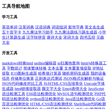
工具导航地图
学习工具
英语单词
汉英词典
汉语词典
词语组词
新华字典
英文名生成
五十音字卡
九九乘法学习助手
九九乘法题练习题生成器
小学
生计算题生成
汉字转拼音
唐诗大全
宋词大全
四书五经
元曲
大全
开发工具
markdown转换html
ueditor编辑器
ip归属地查询
html/js转换器工
具
字数统计
简体繁体转换
文本去重
文本重复项提取
IP地址
提取
ICO图标生成器
哈希值计算器
随机密码生成器
我的设备
信息
存储单位换算
正则表达式测试
JSON格式化解析与验证
JSON代码修改对比工具
JS/HTML/CSS压缩美化
Unicode字体
生成器
html链接提取器
颜文字大全
Emoji表情大全
JavaScript
语法检测工具
ES6语法检测优化
MySQL语句检测优化
PHP代
码语法检测优化
python语法检测优化
Java语法检测优化
Go语
言语法检测优化
HTML/CSS语法检测优化
Shell/Bash代码检测