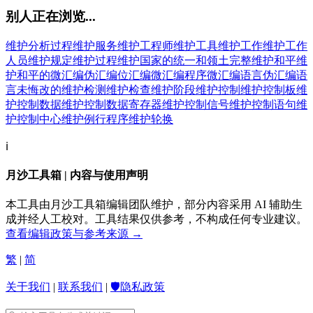
别人正在浏览...
维护分析过程
维护服务
维护工程师
维护工具
维护工作
维护工作
人员
维护规定
维护过程
维护国家的统一和领土完整
维护和平
维
护和平的
微汇编
伪汇编
位汇编
微汇编程序
微汇编语言
伪汇编语
言
未悔改的
维护检测
维护检查
维护阶段
维护控制
维护控制板
维
护控制数据
维护控制数据寄存器
维护控制信号
维护控制语句
维
护控制中心
维护例行程序
维护轮换
ℹ️
月沙工具箱 | 内容与使用声明
本工具由月沙工具箱编辑团队维护，部分内容采用 AI 辅助生
成并经人工校对。工具结果仅供参考，不构成任何专业建议。
查看编辑政策与参考来源 →
繁
|
简
关于我们
|
联系我们
|
🛡️隐私政策