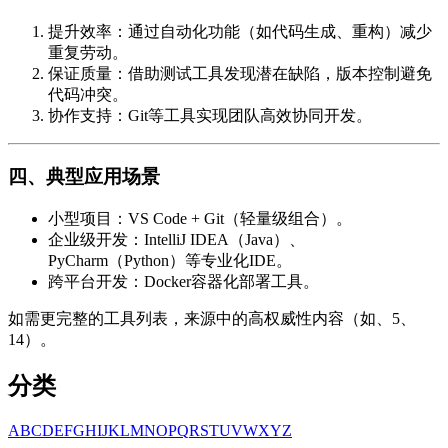
提升效率：通过自动化功能（如代码生成、重构）减少
重复劳动。
保证质量：借助测试工具发现潜在缺陷，版本控制避免
代码冲突。
协作支持：Git等工具实现团队高效协同开发。
四、典型应用场景
小型项目：VS Code + Git（轻量级组合）。
企业级开发：IntelliJ IDEA（Java）、
PyCharm（Python）等专业化IDE。
跨平台开发：Docker容器化部署工具。
如需更完整的工具列表，来源中的高权威性内容（如、5、
14）。
分类
A
B
C
D
E
F
G
H
I
J
K
L
M
N
O
P
Q
R
S
T
U
V
W
X
Y
Z