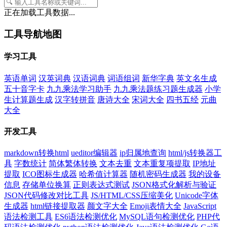
正在加载工具数据...
工具导航地图
学习工具
英语单词
汉英词典
汉语词典
词语组词
新华字典
英文名生成
五十音字卡
九九乘法学习助手
九九乘法题练习题生成器
小学
生计算题生成
汉字转拼音
唐诗大全
宋词大全
四书五经
元曲
大全
开发工具
markdown转换html
ueditor编辑器
ip归属地查询
html/js转换器工
具
字数统计
简体繁体转换
文本去重
文本重复项提取
IP地址
提取
ICO图标生成器
哈希值计算器
随机密码生成器
我的设备
信息
存储单位换算
正则表达式测试
JSON格式化解析与验证
JSON代码修改对比工具
JS/HTML/CSS压缩美化
Unicode字体
生成器
html链接提取器
颜文字大全
Emoji表情大全
JavaScript
语法检测工具
ES6语法检测优化
MySQL语句检测优化
PHP代