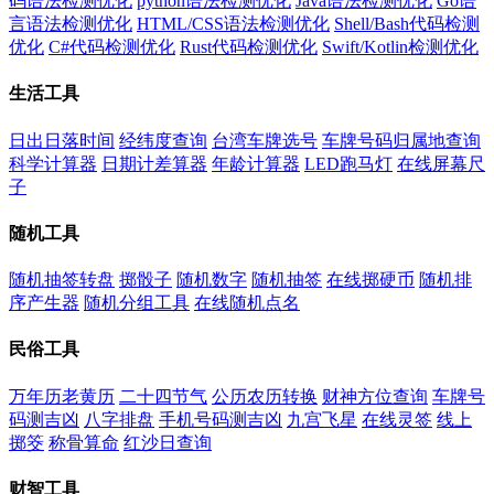
码语法检测优化
python语法检测优化
Java语法检测优化
Go语
言语法检测优化
HTML/CSS语法检测优化
Shell/Bash代码检测
优化
C#代码检测优化
Rust代码检测优化
Swift/Kotlin检测优化
生活工具
日出日落时间
经纬度查询
台湾车牌选号
车牌号码归属地查询
科学计算器
日期计差算器
年龄计算器
LED跑马灯
在线屏幕尺
子
随机工具
随机抽签转盘
掷骰子
随机数字
随机抽签
在线掷硬币
随机排
序产生器
随机分组工具
在线随机点名
民俗工具
万年历老黄历
二十四节气
公历农历转换
财神方位查询
车牌号
码测吉凶
八字排盘
手机号码测吉凶
九宫飞星
在线灵签
线上
掷筊
称骨算命
红沙日查询
财智工具