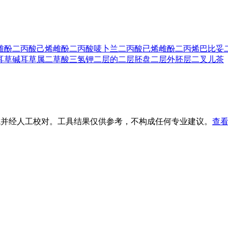
雌酚
二丙酸己烯雌酚
二丙酸唛卜兰
二丙酸已烯雌酚
二丙烯巴比妥
耳草碱
耳草属
二草酸三氢钾
二层的
二层胚盘
二层外胚层
二叉
儿茶
生成并经人工校对。工具结果仅供参考，不构成任何专业建议。
查看