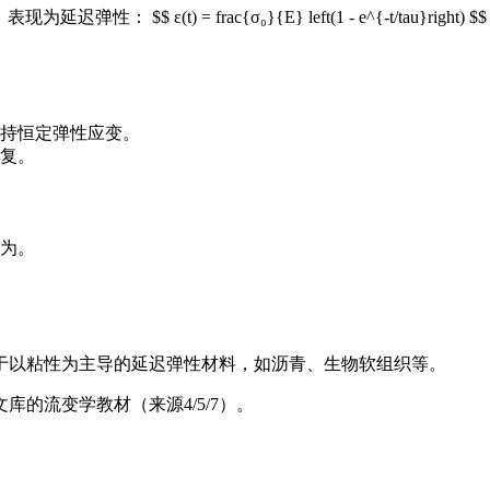
 ε(t) = frac{σ₀}{E} left(1 - e^{-t/tau}r
持恒定弹性应变。
复。
为。
于以粘性为主导的延迟弹性材料，如沥青、生物软组织等。
的流变学教材（来源4/5/7）。