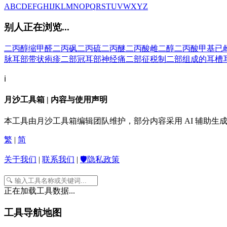
A
B
C
D
E
F
G
H
I
J
K
L
M
N
O
P
Q
R
S
T
U
V
W
X
Y
Z
别人正在浏览...
二丙醇缩甲醛
二丙砜
二丙硫
二丙醚
二丙酸雌二醇
二丙酸甲基已
脉
耳部带状疱疹
二部冠
耳部神经痛
二部征税制
二部组成的
耳槽
ℹ️
月沙工具箱 | 内容与使用声明
本工具由月沙工具箱编辑团队维护，部分内容采用 AI 辅助
繁
|
简
关于我们
|
联系我们
|
🛡️隐私政策
正在加载工具数据...
工具导航地图