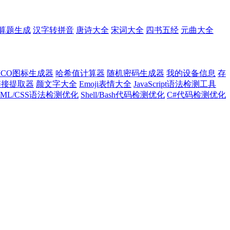
算题生成
汉字转拼音
唐诗大全
宋词大全
四书五经
元曲大全
ICO图标生成器
哈希值计算器
随机密码生成器
我的设备信息
存
l链接提取器
颜文字大全
Emoji表情大全
JavaScript语法检测工具
TML/CSS语法检测优化
Shell/Bash代码检测优化
C#代码检测优化