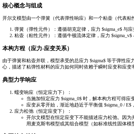
核心概念与组成
开尔文模型由一个弹簧（代表弹性响应）和一个粘壶（代表粘
弹簧（弹性元件）：遵循胡克定律，应力 $sigma_e$ 与应变 $vare
粘壶（粘性元件）：遵循牛顿流体定律，应力 $sigma_v$ 与应变率 $dvar
本构方程（应力-应变关系）
由于弹簧和粘壶并联，模型承受的总应力 $sigma$ 等于弹性应力与粘性应力之和： $$
心，描述了粘弹性材料的应力如何同时依赖于瞬时应变和应变
典型力学响应
蠕变响应（恒定应力下）：
当施加恒定应力 $sigma_0$ 时，解本构方程可得应变随时间的变化： $
应变从零开始，渐近地趋近于平衡值 $sigma_
应力松弛（恒定应变下）：
开尔文模型在恒定应变下不能描述应力松弛。因为
用麦克斯韦模型或其组合模型（如标准线性固体模