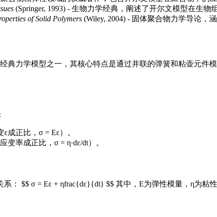
ssues
(Springer, 1993) - 生物力学经典，阐述了开尔文模型
roperties of Solid Polymers
(Wiley, 2004) - 固体聚合物力学
材料行为的经典力学模型之一，其核心特点是通过并联的弹簧和粘壶
：
正比，σ = Eε）。
正比，σ = η·dε/dt）。
= Eε + ηfrac{dε}{dt} $$ 其中，E为弹性模量，η为