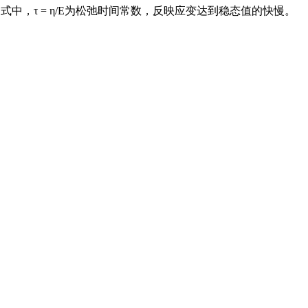
ight) $$ 式中，τ = η/E为松弛时间常数，反映应变达到稳态值的快慢。