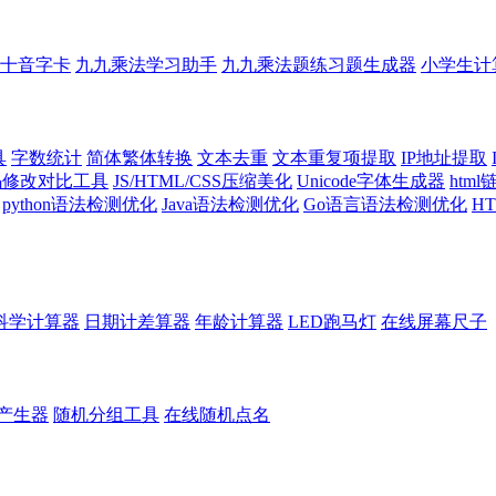
十音字卡
九九乘法学习助手
九九乘法题练习题生成器
小学生计
具
字数统计
简体繁体转换
文本去重
文本重复项提取
IP地址提取
代码修改对比工具
JS/HTML/CSS压缩美化
Unicode字体生成器
htm
python语法检测优化
Java语法检测优化
Go语言语法检测优化
H
科学计算器
日期计差算器
年龄计算器
LED跑马灯
在线屏幕尺子
产生器
随机分组工具
在线随机点名