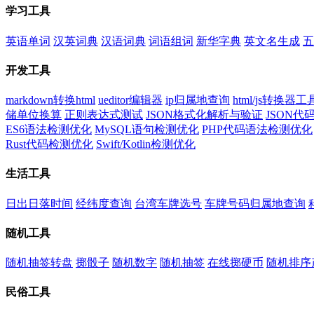
学习工具
英语单词
汉英词典
汉语词典
词语组词
新华字典
英文名生成
五
开发工具
markdown转换html
ueditor编辑器
ip归属地查询
html/js转换器工
储单位换算
正则表达式测试
JSON格式化解析与验证
JSON
ES6语法检测优化
MySQL语句检测优化
PHP代码语法检测优化
Rust代码检测优化
Swift/Kotlin检测优化
生活工具
日出日落时间
经纬度查询
台湾车牌选号
车牌号码归属地查询
随机工具
随机抽签转盘
掷骰子
随机数字
随机抽签
在线掷硬币
随机排序
民俗工具