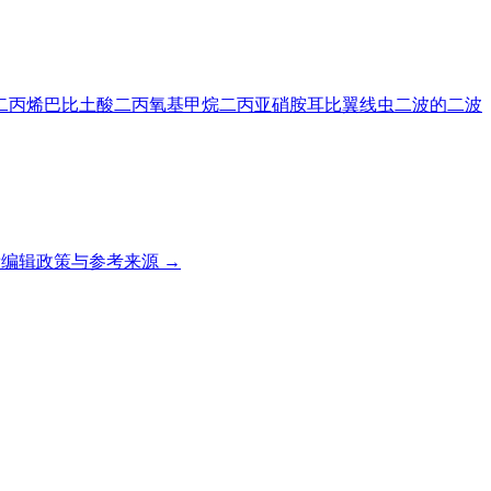
二丙烯巴比土酸
二丙氧基甲烷
二丙亚硝胺
耳比翼线虫
二波的
二波
编辑政策与参考来源 →