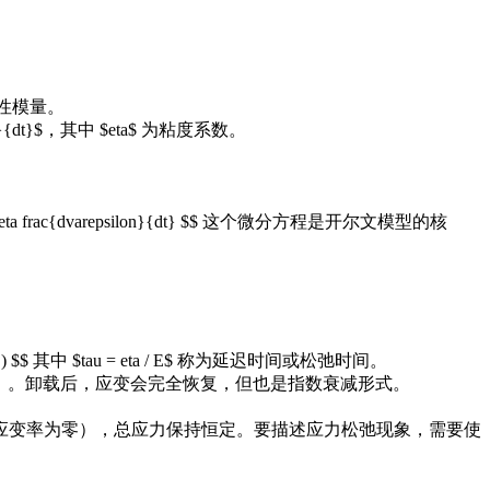
为弹性模量。
on}{dt}$，其中 $eta$ 为粘度系数。
ta frac{dvarepsilon}{dt} $$ 这个微分方程是开尔文模型的核
u}) $$ 其中 $tau = eta / E$ 称为延迟时间或松弛时间。
之一）。卸载后，应变会完全恢复，但也是指数衰减形式。
应变率为零），总应力保持恒定。要描述应力松弛现象，需要使