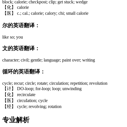
block; calorie; checkpost; clip; get stuck; wedge
【化】 calorie
【医】 c.; cal.; calorie; calory; chi; small calorie
尔的英语翻译：
like so; you
文的英语翻译：
character; civil; gentle; language; paint over; writing
循环的英语翻译：
cycle; recur; circle; rotate; circulation; repetition; revolution
【计】 DO-loop; for-loop; loop; unwinding
【化】 recirculate
【医】 circuIation; cycle
【经】 cycle; revolving; rotation
专业解析