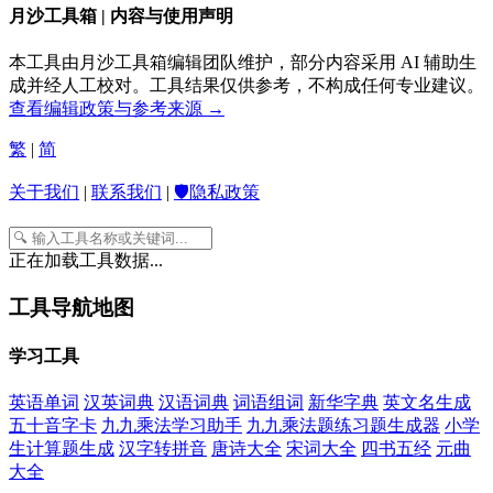
月沙工具箱 | 内容与使用声明
本工具由月沙工具箱编辑团队维护，部分内容采用 AI 辅助生
成并经人工校对。工具结果仅供参考，不构成任何专业建议。
查看编辑政策与参考来源 →
繁
|
简
关于我们
|
联系我们
|
🛡️隐私政策
正在加载工具数据...
工具导航地图
学习工具
英语单词
汉英词典
汉语词典
词语组词
新华字典
英文名生成
五十音字卡
九九乘法学习助手
九九乘法题练习题生成器
小学
生计算题生成
汉字转拼音
唐诗大全
宋词大全
四书五经
元曲
大全