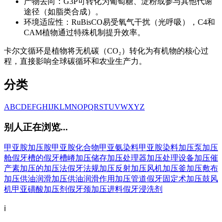
产物去向：G3P可转化为葡萄糖、淀粉或参与其他代谢
途径（如脂类合成）。
环境适应性：RuBisCO易受氧气干扰（光呼吸），C4和
CAM植物通过特殊机制提升效率。
卡尔文循环是植物将无机碳（CO₂）转化为有机物的核心过
程，直接影响全球碳循环和农业生产力。
分类
A
B
C
D
E
F
G
H
I
J
K
L
M
N
O
P
Q
R
S
T
U
V
W
X
Y
Z
别人正在浏览...
甲亚胺
加压胺
甲亚胺化合物
甲亚氨染料
甲亚胺染料
加压泵
加压
舱
假牙槽的
假牙槽嵴
加压储存
加压处理器
加压处理设备
加压催
产素
加压的
加压法
假牙法规
加压反射
加压风机
加压釜
加压敷布
加压供油润滑
加压供油润滑作用
加压管道
假牙固定术
加压鼓风
机
甲亚磺酸
加压剂
假牙颈
加压进料
假牙浸洗剂
ℹ️