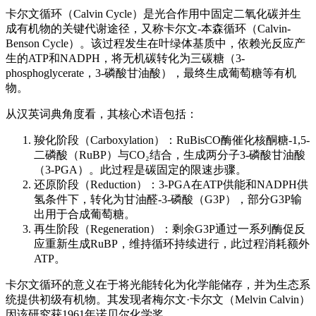
卡尔文循环（Calvin Cycle）是光合作用中固定二氧化碳并生
成有机物的关键代谢途径，又称卡尔文-本森循环（Calvin-
Benson Cycle）。该过程发生在叶绿体基质中，依赖光反应产
生的ATP和NADPH，将无机碳转化为三碳糖（3-
phosphoglycerate，3-磷酸甘油酸），最终生成葡萄糖等有机
物。
从汉英词典角度看，其核心术语包括：
羧化阶段（Carboxylation）：RuBisCO酶催化核酮糖-1,5-
二磷酸（RuBP）与CO₂结合，生成两分子3-磷酸甘油酸
（3-PGA）。此过程是碳固定的限速步骤。
还原阶段（Reduction）：3-PGA在ATP供能和NADPH供
氢条件下，转化为甘油醛-3-磷酸（G3P），部分G3P输
出用于合成葡萄糖。
再生阶段（Regeneration）：剩余G3P通过一系列酶促反
应重新生成RuBP，维持循环持续进行，此过程消耗额外
ATP。
卡尔文循环的意义在于将光能转化为化学能储存，并为生态系
统提供初级有机物。其发现者梅尔文·卡尔文（Melvin Calvin）
因该研究获1961年诺贝尔化学奖。