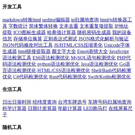
开发工具
markdown转换html
ueditor编辑器
ip归属地查询
html/js转换器工
具
字数统计
简体繁体转换
文本去重
文本重复项提取
IP地址
提取
ICO图标生成器
哈希值计算器
随机密码生成器
我的设备
信息
存储单位换算
正则表达式测试
JSON格式化解析与验证
JSON代码修改对比工具
JS/HTML/CSS压缩美化
Unicode字体
生成器
html链接提取器
颜文字大全
Emoji表情大全
JavaScript
语法检测工具
ES6语法检测优化
MySQL语句检测优化
PHP代
码语法检测优化
python语法检测优化
Java语法检测优化
Go语
言语法检测优化
HTML/CSS语法检测优化
Shell/Bash代码检测
优化
C#代码检测优化
Rust代码检测优化
Swift/Kotlin检测优化
生活工具
日出日落时间
经纬度查询
台湾车牌选号
车牌号码归属地查询
科学计算器
日期计差算器
年龄计算器
LED跑马灯
在线屏幕尺
子
随机工具