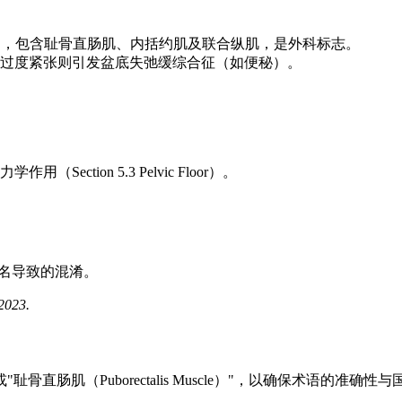
性环状结构，包含耻骨直肠肌、内括约肌及联合纵肌，是外科标志。
过度紧张则引发盆底失弛缓综合征（如便秘）。
tion 5.3 Pelvic Floor）。
姓氏命名导致的混淆。
2023.
"耻骨直肠肌（Puborectalis Muscle）"，以确保术语的准确性与国际