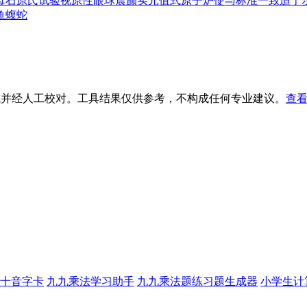
母
石原氏试验
视原性眼球震颤
实元值
式原子炉
使与标准一致
适于
鱼蝮蛇
生成并经人工校对。工具结果仅供参考，不构成任何专业建议。
查看
十音字卡
九九乘法学习助手
九九乘法题练习题生成器
小学生计