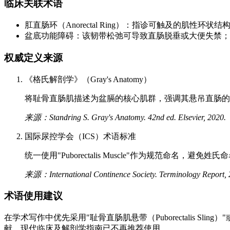
临床关联术语
肛直肠环（Anorectal Ring）：指诊可触及的肌
盆底功能障碍：该韧带松弛可导致直肠脱垂或大便失禁；
权威定义来源
《格氏解剖学》（Gray's Anatomy）
将耻骨直肠肌描述为盆膈的核心肌群，强调其悬吊直肠的力学作用（Sec
来源：Standring S. Gray's Anatomy. 42nd ed. Elsevier, 2020.
国际尿控学会（ICS）术语标准
统一使用"Puborectalis Muscle"作为规范命名，避免
来源：International Continence Society. Terminology Report, 
术语使用建议
在学术写作中优先采用"耻骨直肠肌悬带（Puborectalis Sling）"或
献，现代临床及解剖学指南已不再推荐使用。