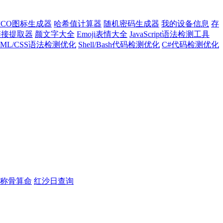
ICO图标生成器
哈希值计算器
随机密码生成器
我的设备信息
存
l链接提取器
颜文字大全
Emoji表情大全
JavaScript语法检测工具
TML/CSS语法检测优化
Shell/Bash代码检测优化
C#代码检测优化
称骨算命
红沙日查询