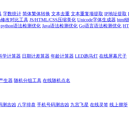
具
字数统计
简体繁体转换
文本去重
文本重复项提取
IP地址提取
代码修改对比工具
JS/HTML/CSS压缩美化
Unicode字体生成器
htm
python语法检测优化
Java语法检测优化
Go语言语法检测优化
H
科学计算器
日期计差算器
年龄计算器
LED跑马灯
在线屏幕尺子
产生器
随机分组工具
在线随机点名
码测吉凶
八字排盘
手机号码测吉凶
九宫飞星
在线灵签
线上掷筊