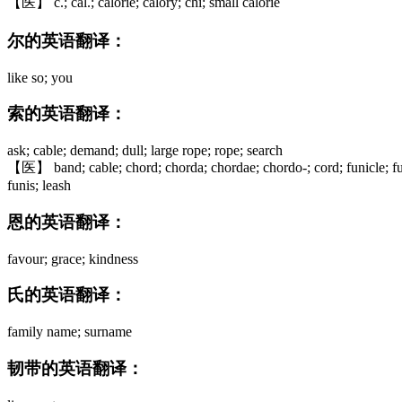
【医】 c.; cal.; calorie; calory; chi; small calorie
尔的英语翻译：
like so; you
索的英语翻译：
ask; cable; demand; dull; large rope; rope; search
【医】 band; cable; chord; chorda; chordae; chordo-; cord; funicle; f
funis; leash
恩的英语翻译：
favour; grace; kindness
氏的英语翻译：
family name; surname
韧带的英语翻译：