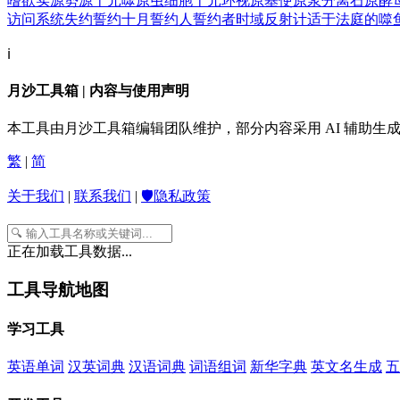
嗜欲
实源
势源
十元
噬原虫细胞
十元环
视原基
使原浆分离
石原酵
访问系统
失约
誓约
十月
誓约人
誓约者
时域反射计
适于法庭的
噬
ℹ️
月沙工具箱 | 内容与使用声明
本工具由月沙工具箱编辑团队维护，部分内容采用 AI 辅助
繁
|
简
关于我们
|
联系我们
|
🛡️隐私政策
正在加载工具数据...
工具导航地图
学习工具
英语单词
汉英词典
汉语词典
词语组词
新华字典
英文名生成
五