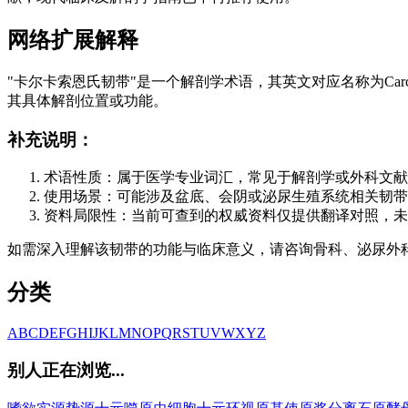
网络扩展解释
"卡尔卡索恩氏韧带"是一个解剖学术语，其英文对应名称为Carcass
其具体解剖位置或功能。
补充说明：
术语性质：属于医学专业词汇，常见于解剖学或外科文献
使用场景：可能涉及盆底、会阴或泌尿生殖系统相关韧带
资料局限性：当前可查到的权威资料仅提供翻译对照，未展开
如需深入理解该韧带的功能与临床意义，请咨询骨科、泌尿外
分类
A
B
C
D
E
F
G
H
I
J
K
L
M
N
O
P
Q
R
S
T
U
V
W
X
Y
Z
别人正在浏览...