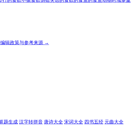
步行的
食欲不振
食欲倒错
失语的
食欲的
食鱼的
食鱼动物
时域多重
编辑政策与参考来源 →
算题生成
汉字转拼音
唐诗大全
宋词大全
四书五经
元曲大全