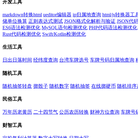
开发工具
markdown转换html
ueditor编辑器
ip归属地查询
html/js转换器工
储单位换算
正则表达式测试
JSON格式化解析与验证
JSON
ES6语法检测优化
MySQL语句检测优化
PHP代码语法检测优化
Rust代码检测优化
Swift/Kotlin检测优化
生活工具
日出日落时间
经纬度查询
台湾车牌选号
车牌号码归属地查询
随机工具
随机抽签转盘
掷骰子
随机数字
随机抽签
在线掷硬币
随机排序
民俗工具
万年历老黄历
二十四节气
公历农历转换
财神方位查询
车牌号
财智工具