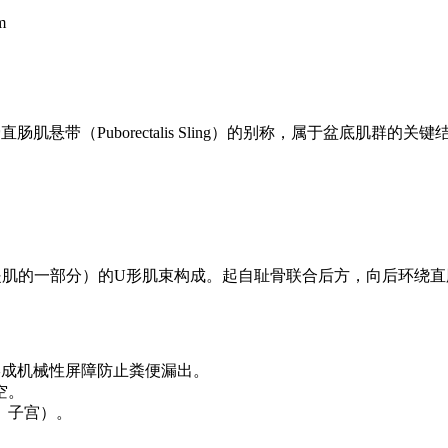
m
骨直肠肌悬带（Puborectalis Sling）的别称，属于盆底肌群的关键结
肌（肛提肌的一部分）的U形肌束构成。起自耻骨联合后方，向后环绕直肠肛
，形成机械性屏障防止粪便漏出。
空。
、子宫）。