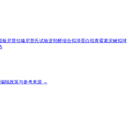
圆板
尼普拉嗪
尼普氏试验
逆羟醛缩合
拟清蛋白
拟青霉素
泥鳅
拟球
热
编辑政策与参考来源 →