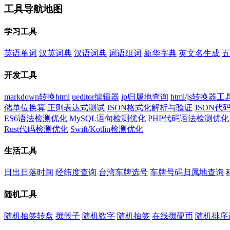
工具导航地图
学习工具
英语单词
汉英词典
汉语词典
词语组词
新华字典
英文名生成
五
开发工具
markdown转换html
ueditor编辑器
ip归属地查询
html/js转换器工
储单位换算
正则表达式测试
JSON格式化解析与验证
JSON
ES6语法检测优化
MySQL语句检测优化
PHP代码语法检测优化
Rust代码检测优化
Swift/Kotlin检测优化
生活工具
日出日落时间
经纬度查询
台湾车牌选号
车牌号码归属地查询
随机工具
随机抽签转盘
掷骰子
随机数字
随机抽签
在线掷硬币
随机排序