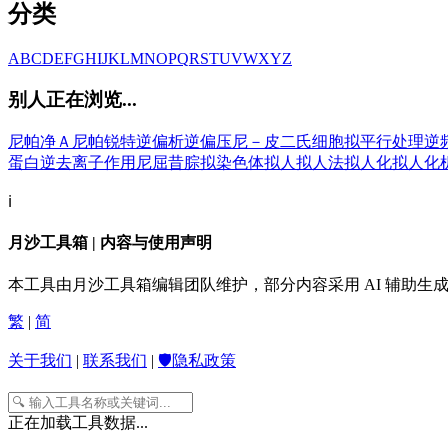
分类
A
B
C
D
E
F
G
H
I
J
K
L
M
N
O
P
Q
R
S
T
U
V
W
X
Y
Z
别人正在浏览...
尼帕净Ａ
尼帕锐特
逆偏析
逆偏压
尼－皮二氏细胞
拟平行处理
逆
蛋白
逆去离子作用
尼屈昔腙
拟染色体
拟人
拟人法
拟人化
拟人化
ℹ️
月沙工具箱 | 内容与使用声明
本工具由月沙工具箱编辑团队维护，部分内容采用 AI 辅助
繁
|
简
关于我们
|
联系我们
|
🛡️隐私政策
正在加载工具数据...