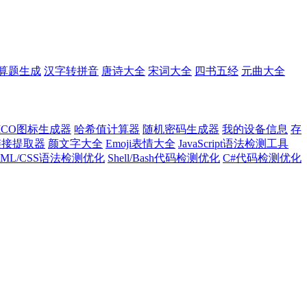
算题生成
汉字转拼音
唐诗大全
宋词大全
四书五经
元曲大全
ICO图标生成器
哈希值计算器
随机密码生成器
我的设备信息
存
l链接提取器
颜文字大全
Emoji表情大全
JavaScript语法检测工具
TML/CSS语法检测优化
Shell/Bash代码检测优化
C#代码检测优化