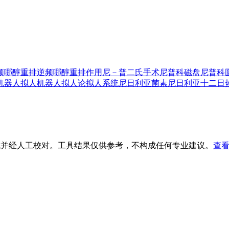
频哪醇重排
逆频哪醇重排作用
尼－普二氏手术
尼普科磁盘
尼普科
机器人
拟人机器人
拟人论
拟人系统
尼日利亚菌素
尼日利亚十二日
生成并经人工校对。工具结果仅供参考，不构成任何专业建议。
查看