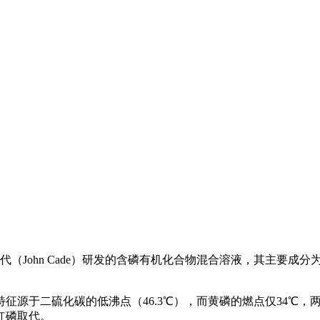
纪化学家约翰·卡代（John Cade）研发的含磷有机化合物混合溶液
源于二硫化碳的低沸点（46.3℃），而黄磷的燃点仅34℃，两
红磷取代。