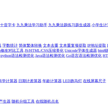
十音字卡
九九乘法学习助手
九九乘法题练习题生成器
小学生计
具
字数统计
简体繁体转换
文本去重
文本重复项提取
IP地址提取
代码修改对比工具
JS/HTML/CSS压缩美化
Unicode字体生成器
htm
python语法检测优化
Java语法检测优化
Go语言语法检测优化
H
科学计算器
日期计差算器
年龄计算器
LED跑马灯
在线屏幕尺子
产生器
随机分组工具
在线随机点名