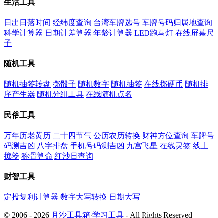
生活工具
日出日落时间
经纬度查询
台湾车牌选号
车牌号码归属地查询
科学计算器
日期计差算器
年龄计算器
LED跑马灯
在线屏幕尺
子
随机工具
随机抽签转盘
掷骰子
随机数字
随机抽签
在线掷硬币
随机排
序产生器
随机分组工具
在线随机点名
民俗工具
万年历老黄历
二十四节气
公历农历转换
财神方位查询
车牌号
码测吉凶
八字排盘
手机号码测吉凶
九宫飞星
在线灵签
线上
掷筊
称骨算命
红沙日查询
财智工具
定投复利计算器
数字大写转换
日期大写
© 2006 - 2026
月沙工具箱
·
学习工具
- All Rights Reserved