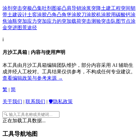
涂剂
突击
突极
凸集
吐剂
图鉴
凸肩导销
涂浆
突降
土建工程
突间韧
带
土建设计
土窖
涂胶
凸角
凸角堡
涂胶刀
涂胶机
涂胶用碳酸钙
涂
焦油瓶
突加应力
突加应力的
突加载荷
突击测验
突击队
图节点
涂
金
突进
图景
途径
ℹ️
月沙工具箱 | 内容与使用声明
本工具由月沙工具箱编辑团队维护，部分内容采用 AI 辅助生
成并经人工校对。工具结果仅供参考，不构成任何专业建议。
查看编辑政策与参考来源 →
繁
|
简
关于我们
|
联系我们
|
🛡️隐私政策
正在加载工具数据...
工具导航地图