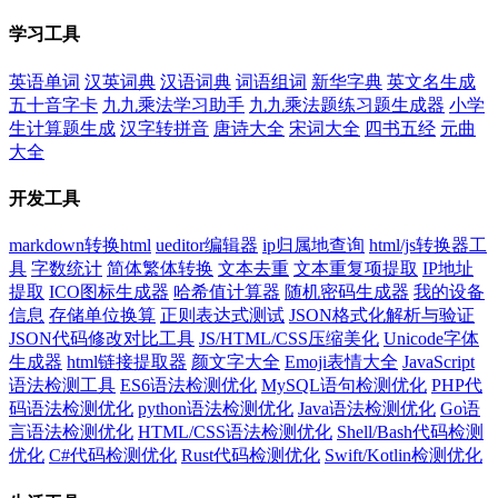
学习工具
英语单词
汉英词典
汉语词典
词语组词
新华字典
英文名生成
五十音字卡
九九乘法学习助手
九九乘法题练习题生成器
小学
生计算题生成
汉字转拼音
唐诗大全
宋词大全
四书五经
元曲
大全
开发工具
markdown转换html
ueditor编辑器
ip归属地查询
html/js转换器工
具
字数统计
简体繁体转换
文本去重
文本重复项提取
IP地址
提取
ICO图标生成器
哈希值计算器
随机密码生成器
我的设备
信息
存储单位换算
正则表达式测试
JSON格式化解析与验证
JSON代码修改对比工具
JS/HTML/CSS压缩美化
Unicode字体
生成器
html链接提取器
颜文字大全
Emoji表情大全
JavaScript
语法检测工具
ES6语法检测优化
MySQL语句检测优化
PHP代
码语法检测优化
python语法检测优化
Java语法检测优化
Go语
言语法检测优化
HTML/CSS语法检测优化
Shell/Bash代码检测
优化
C#代码检测优化
Rust代码检测优化
Swift/Kotlin检测优化