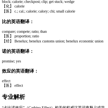
block; calorie; checkpost; clip; get stuck; wedge
【化】 calorie
【医】 c.; cal.; calorie; calory; chi; small calorie
比的英语翻译：
compare; compete; ratio; than
【医】 proportion; ratio
【经】 Benelux; benelux customs union; benelux economic union
诺的英语翻译：
promise; yes
效应的英语翻译：
effect
【医】 effect
专业解析
“卡比诺效应”（Carbino Effect）相关的权威汉英词典释义或学