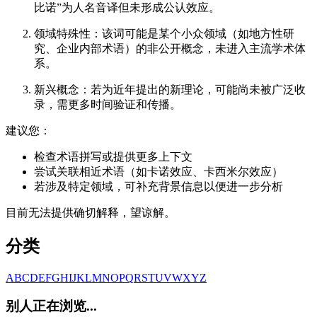
比诺”为人名音译但未形成公认效应。
领域特殊性：该词可能是某个小众领域（如地方性研
究、企业内部术语）的非公开概念，未进入主流学术体
系。
新兴概念：若为近年提出的新理论，可能尚未被广泛收
录，需更多时间验证和传播。
建议您：
检查术语拼写或提供更多上下文
尝试关联相近术语（如卡诺效应、卡西米尔效应）
若涉及特定领域，可补充背景信息以便进一步分析
目前无法提供确切解释，望谅解。
分类
A
B
C
D
E
F
G
H
I
J
K
L
M
N
O
P
Q
R
S
T
U
V
W
X
Y
Z
别人正在浏览...