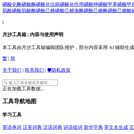
磷酸化酶磷酸酶
磷酸化位能
磷酸化作用
磷酸钾
磷酸甲苯
磷酸甲
肌酸
磷酸肌酸酶
磷酸己糖
磷酸己糖激酶
磷酸己糖酶
磷酸己糖酸
ℹ️
月沙工具箱 | 内容与使用声明
本工具由月沙工具箱编辑团队维护，部分内容采用 AI 辅助
繁
|
简
关于我们
|
联系我们
|
🛡️隐私政策
正在加载工具数据...
工具导航地图
学习工具
英语单词
汉英词典
汉语词典
词语组词
新华字典
英文名生成
五