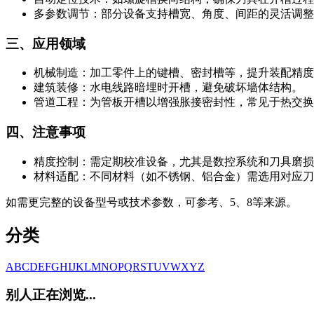
多参数调节：部分设备支持槽宽、角度、间距的灵活调整
三、应用领域
机械制造：加工零件上的键槽、密封槽等，提升装配精度
建筑装修：水电线路暗埋时开槽，避免破坏墙体结构。
管道工程：为管板开槽以增强胀接密封性，常见于热交换
四、注意事项
精度控制：需定期校准设备，尤其是数控系统和刀具磨损
材料适配：不同材料（如不锈钢、铝合金）需选用对应刀
如需更完整的设备型号或技术参数，可参考、5、8等来源。
分类
A
B
C
D
E
F
G
H
I
J
K
L
M
N
O
P
Q
R
S
T
U
V
W
X
Y
Z
别人正在浏览...