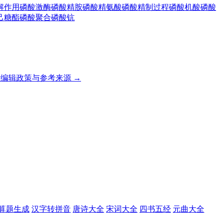
解作用
磷酸激酶
磷酸精胺
磷酸精氨酸
磷酸精制过程
磷酸机酸
磷酸
己糖酯
磷酸聚合
磷酸钪
编辑政策与参考来源 →
算题生成
汉字转拼音
唐诗大全
宋词大全
四书五经
元曲大全