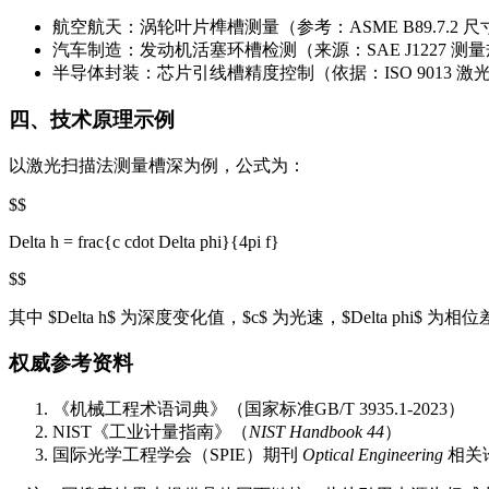
航空航天：涡轮叶片榫槽测量（参考：ASME B89.7.2 
汽车制造：发动机活塞环槽检测（来源：SAE J1227 测
半导体封装：芯片引线槽精度控制（依据：ISO 9013 
四、技术原理示例
以激光扫描法测量槽深为例，公式为：
$$
Delta h = frac{c cdot Delta phi}{4pi f}
$$
其中 $Delta h$ 为深度变化值，$c$ 为光速，$Delta p
权威参考资料
《机械工程术语词典》（国家标准GB/T 3935.1-2023）
NIST《工业计量指南》（
NIST Handbook 44
）
国际光学工程学会（SPIE）期刊
Optical Engineering
相关