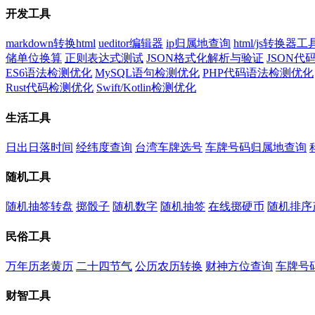
开发工具
markdown转换html
ueditor编辑器
ip归属地查询
html/js转换器工
储单位换算
正则表达式测试
JSON格式化解析与验证
JSON
ES6语法检测优化
MySQL语句检测优化
PHP代码语法检测优化
Rust代码检测优化
Swift/Kotlin检测优化
生活工具
日出日落时间
经纬度查询
台湾车牌选号
车牌号码归属地查询
随机工具
随机抽签转盘
掷骰子
随机数字
随机抽签
在线掷硬币
随机排序
民俗工具
万年历老黄历
二十四节气
公历农历转换
财神方位查询
车牌号
财智工具