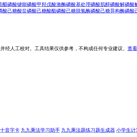
萘醌
磷酸键能
磷酸甲羟戊酸激酶
磷酸基处理
磷酸肌醇
磷酸解
磷酸
磷酸己糖酸盐
磷酸己糖酸酯
磷酸己糖脱氢酶
磷酸己糖异构酶
磷酸
生成并经人工校对。工具结果仅供参考，不构成任何专业建议。
查看
十音字卡
九九乘法学习助手
九九乘法题练习题生成器
小学生计