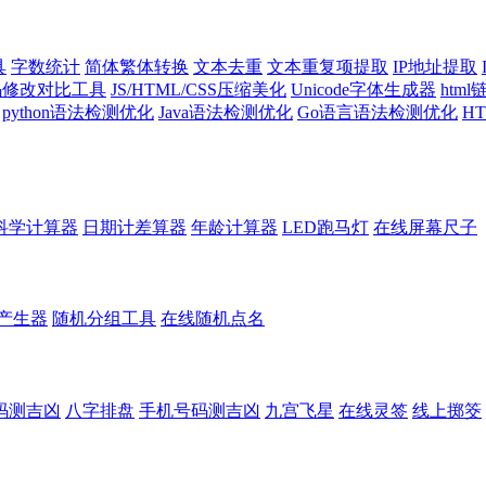
具
字数统计
简体繁体转换
文本去重
文本重复项提取
IP地址提取
代码修改对比工具
JS/HTML/CSS压缩美化
Unicode字体生成器
htm
python语法检测优化
Java语法检测优化
Go语言语法检测优化
H
科学计算器
日期计差算器
年龄计算器
LED跑马灯
在线屏幕尺子
产生器
随机分组工具
在线随机点名
码测吉凶
八字排盘
手机号码测吉凶
九宫飞星
在线灵签
线上掷筊