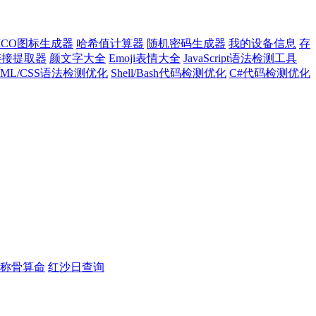
ICO图标生成器
哈希值计算器
随机密码生成器
我的设备信息
存
l链接提取器
颜文字大全
Emoji表情大全
JavaScript语法检测工具
TML/CSS语法检测优化
Shell/Bash代码检测优化
C#代码检测优化
称骨算命
红沙日查询