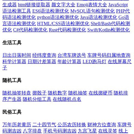
生成器
html链接提取器
颜文字大全
Emoji表情大全
JavaScript
语法检测工具
ES6语法检测优化
MySQL语句检测优化
PHP代
码语法检测优化
python语法检测优化
Java语法检测优化
Go语
言语法检测优化
HTML/CSS语法检测优化
Shell/Bash代码检测
优化
C#代码检测优化
Rust代码检测优化
Swift/Kotlin检测优化
生活工具
日出日落时间
经纬度查询
台湾车牌选号
车牌号码归属地查询
科学计算器
日期计差算器
年龄计算器
LED跑马灯
在线屏幕尺
子
随机工具
随机抽签转盘
掷骰子
随机数字
随机抽签
在线掷硬币
随机排
序产生器
随机分组工具
在线随机点名
民俗工具
万年历老黄历
二十四节气
公历农历转换
财神方位查询
车牌号
码测吉凶
八字排盘
手机号码测吉凶
九宫飞星
在线灵签
线上