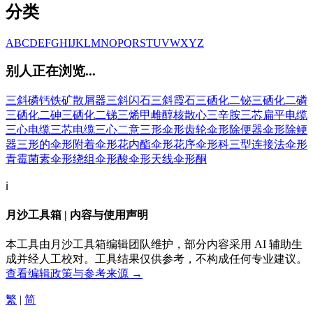
分类
A
B
C
D
E
F
G
H
I
J
K
L
M
N
O
P
Q
R
S
T
U
V
W
X
Y
Z
别人正在浏览...
三斜磷钙铁矿
散屑器
三斜闪石
三斜霞石
三硒化二铋
三硒化二磷
三硒化二砷
三硒化二锑
三烯甲雌醇核
散心
三辛胺
三芯扁平电缆
三心电缆
三芯电缆
三心二意
三形
伞形齿轮
伞形除便器
伞形除鲠
器
三形的
伞形附着
伞形花内酯
伞形花序
伞形科
三型连接法
伞形
青霉菌素
伞形绕组
伞形酸
伞形天线
伞形酮
ℹ️
月沙工具箱 | 内容与使用声明
本工具由月沙工具箱编辑团队维护，部分内容采用 AI 辅助生
成并经人工校对。工具结果仅供参考，不构成任何专业建议。
查看编辑政策与参考来源 →
繁
|
简