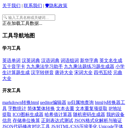
关于我们
|
联系我们
|
🛡️隐私政策
正在加载工具数据...
工具导航地图
学习工具
英语单词
汉英词典
汉语词典
词语组词
新华字典
英文名生成
五十音字卡
九九乘法学习助手
九九乘法题练习题生成器
小学
生计算题生成
汉字转拼音
唐诗大全
宋词大全
四书五经
元曲
大全
开发工具
markdown转换html
ueditor编辑器
ip归属地查询
html/js转换器工
具
字数统计
简体繁体转换
文本去重
文本重复项提取
IP地址
提取
ICO图标生成器
哈希值计算器
随机密码生成器
我的设备
信息
存储单位换算
正则表达式测试
JSON格式化解析与验证
JSON代码修改对比工具
JS/HTML/CSS压缩美化
Unicode字体