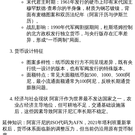
末代君主时期：1961年发行的硬币上印有末代国王
穆罕默德·查希尔的半身像，材质为钢芯镀镍，背
面有麦穗图案和双历法纪年（阿富汗历与伊斯兰
历）。
战乱影响：1990年代军阀割据期间，杜斯塔姆控制
的北方政权发行独立货币，与央行版存在汇率差
异，形成“一币两制”局面。
货币设计特征
图案多样性：纸币因发行方不同呈现差异，既有央
行统一设计的版本，也有军阀发行的特殊版本。
面额特点：常见大面额纸币如500、1000、5000阿
尼，最小流通面额通常为100阿尼，反映长期通货
膨胀问题。
经济与社会现状 阿富汗作为世界最不发达国家之一，农
业占经济主导地位，但可耕地不足，交通基础设施落
后，这些因素导致阿富汗尼汇率长期不稳定。
延伸知识：阿富汗尼的ISO代码为AFN，2021年塔利班重新掌
权后，货币体系面临新的调整压力，但当前仍沿用原有货币制