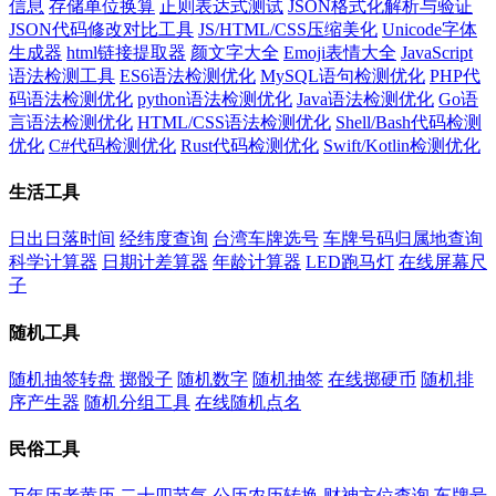
信息
存储单位换算
正则表达式测试
JSON格式化解析与验证
JSON代码修改对比工具
JS/HTML/CSS压缩美化
Unicode字体
生成器
html链接提取器
颜文字大全
Emoji表情大全
JavaScript
语法检测工具
ES6语法检测优化
MySQL语句检测优化
PHP代
码语法检测优化
python语法检测优化
Java语法检测优化
Go语
言语法检测优化
HTML/CSS语法检测优化
Shell/Bash代码检测
优化
C#代码检测优化
Rust代码检测优化
Swift/Kotlin检测优化
生活工具
日出日落时间
经纬度查询
台湾车牌选号
车牌号码归属地查询
科学计算器
日期计差算器
年龄计算器
LED跑马灯
在线屏幕尺
子
随机工具
随机抽签转盘
掷骰子
随机数字
随机抽签
在线掷硬币
随机排
序产生器
随机分组工具
在线随机点名
民俗工具
万年历老黄历
二十四节气
公历农历转换
财神方位查询
车牌号