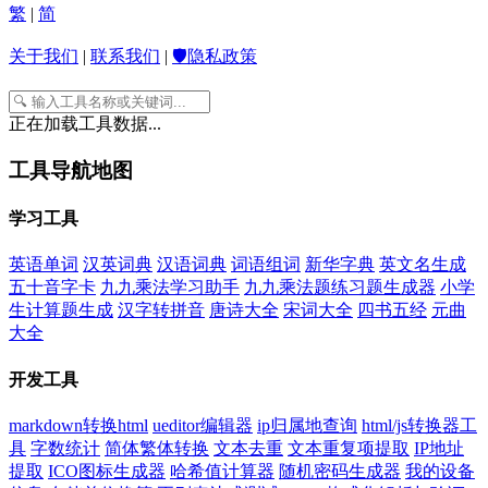
繁
|
简
关于我们
|
联系我们
|
🛡️隐私政策
正在加载工具数据...
工具导航地图
学习工具
英语单词
汉英词典
汉语词典
词语组词
新华字典
英文名生成
五十音字卡
九九乘法学习助手
九九乘法题练习题生成器
小学
生计算题生成
汉字转拼音
唐诗大全
宋词大全
四书五经
元曲
大全
开发工具
markdown转换html
ueditor编辑器
ip归属地查询
html/js转换器工
具
字数统计
简体繁体转换
文本去重
文本重复项提取
IP地址
提取
ICO图标生成器
哈希值计算器
随机密码生成器
我的设备