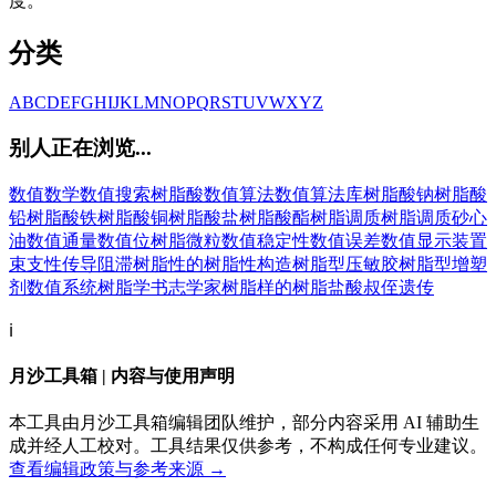
度。
分类
A
B
C
D
E
F
G
H
I
J
K
L
M
N
O
P
Q
R
S
T
U
V
W
X
Y
Z
别人正在浏览...
数值数学
数值搜索
树脂酸
数值算法
数值算法库
树脂酸钠
树脂酸
铅
树脂酸铁
树脂酸铜
树脂酸盐
树脂酸酯
树脂调质
树脂调质砂心
油
数值通量
数值位
树脂微粒
数值稳定性
数值误差
数值显示装置
束支性传导阻滞
树脂性的
树脂性构造
树脂型压敏胶
树脂型增塑
剂
数值系统
树脂学
书志学家
树脂样的
树脂盐酸
叔侄遗传
ℹ️
月沙工具箱 | 内容与使用声明
本工具由月沙工具箱编辑团队维护，部分内容采用 AI 辅助生
成并经人工校对。工具结果仅供参考，不构成任何专业建议。
查看编辑政策与参考来源 →