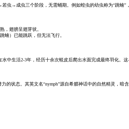
→若虫→成虫三个阶段，无需蛹期。例如蝗虫的幼虫称为“跳蝻”
熟，翅膀呈翅芽状。
跳蝻）已能跳跃，但无法飞行。
水中生活2-3年，经历十余次蜕皮后爬出水面完成最终羽化。
力的状态。其英文名“nymph”源自希腊神话中的自然精灵，暗