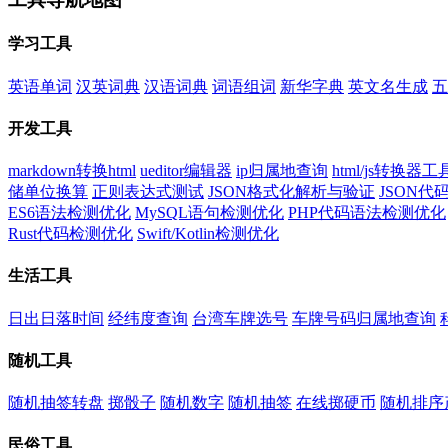
学习工具
英语单词
汉英词典
汉语词典
词语组词
新华字典
英文名生成
五
开发工具
markdown转换html
ueditor编辑器
ip归属地查询
html/js转换器工
储单位换算
正则表达式测试
JSON格式化解析与验证
JSON
ES6语法检测优化
MySQL语句检测优化
PHP代码语法检测优化
Rust代码检测优化
Swift/Kotlin检测优化
生活工具
日出日落时间
经纬度查询
台湾车牌选号
车牌号码归属地查询
随机工具
随机抽签转盘
掷骰子
随机数字
随机抽签
在线掷硬币
随机排序
民俗工具