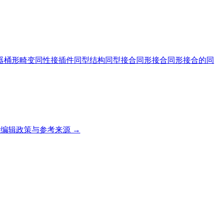
器
桶形畸变
同性接插件
同型结构
同型接合
同形接合
同形接合的
同
编辑政策与参考来源 →