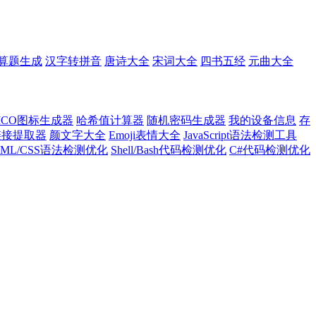
算题生成
汉字转拼音
唐诗大全
宋词大全
四书五经
元曲大全
ICO图标生成器
哈希值计算器
随机密码生成器
我的设备信息
存
l链接提取器
颜文字大全
Emoji表情大全
JavaScript语法检测工具
TML/CSS语法检测优化
Shell/Bash代码检测优化
C#代码检测优化