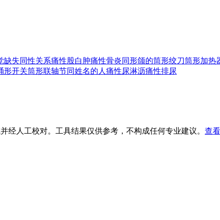
觉缺失
同性关系
痛性股白肿
痛性骨炎
同形颌的
筒形绞刀
筒形加热
桶形开关
筒形联轴节
同姓名的人
痛性尿淋沥
痛性排尿
生成并经人工校对。工具结果仅供参考，不构成任何专业建议。
查看