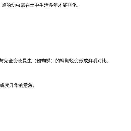
，蝉的幼虫需在土中生活多年才能羽化。
这与完全变态昆虫（如蝴蝶）的蛹期蜕变形成鲜明对比。
含蜕变升华的意象。