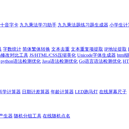
十音字卡
九九乘法学习助手
九九乘法题练习题生成器
小学生计
具
字数统计
简体繁体转换
文本去重
文本重复项提取
IP地址提取
代码修改对比工具
JS/HTML/CSS压缩美化
Unicode字体生成器
htm
python语法检测优化
Java语法检测优化
Go语言语法检测优化
H
科学计算器
日期计差算器
年龄计算器
LED跑马灯
在线屏幕尺子
产生器
随机分组工具
在线随机点名