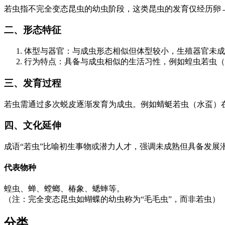
若虫指不完全变态昆虫的幼虫阶段，这类昆虫的发育仅经历卵
二、形态特征
体型与器官：与成虫形态相似但体型较小，生殖器官未成
行为特点：具备与成虫相似的生活习性，例如蝗虫若虫（
三、发育过程
若虫需通过多次蜕皮逐渐发育为成虫。例如蜻蜓若虫（水虿）在
四、文化延伸
成语“若虫”比喻初生事物或潜力人才，强调未成熟但具备发展潜
代表物种
蝗虫、蝉、螳螂、椿象、蟋蟀等。
（注：完全变态昆虫如蝴蝶的幼虫称为“毛毛虫”，而非若虫）
分类