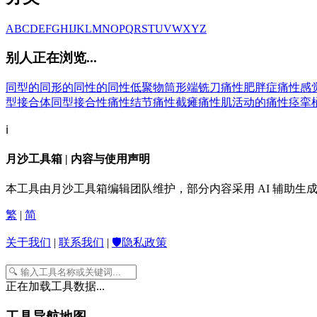
A
B
C
D
E
F
G
H
I
J
K
L
M
N
O
P
Q
R
S
T
U
V
W
X
Y
Z
别人正在浏览...
同型的
同形的
同性的
同性低聚物
筒形端铣刀
痛性肥胖症
痛性感
型接合体
同型接合性
痛性结节
痛性截瘫
痛性肌活动的
痛性痉挛
ℹ️
月沙工具箱 | 内容与使用声明
本工具由月沙工具箱编辑团队维护，部分内容采用 AI 辅助
繁
|
简
关于我们
|
联系我们
|
🛡️隐私政策
正在加载工具数据...
工具导航地图