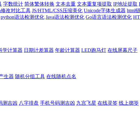
具
字数统计
简体繁体转换
文本去重
文本重复项提取
IP地址提取
代码修改对比工具
JS/HTML/CSS压缩美化
Unicode字体生成器
htm
python语法检测优化
Java语法检测优化
Go语言语法检测优化
H
科学计算器
日期计差算器
年龄计算器
LED跑马灯
在线屏幕尺子
产生器
随机分组工具
在线随机点名
码测吉凶
八字排盘
手机号码测吉凶
九宫飞星
在线灵签
线上掷筊