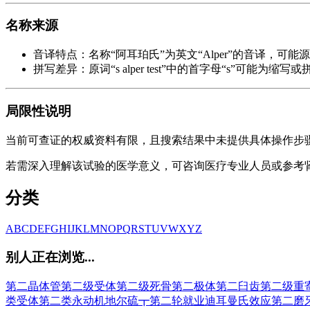
名称来源
音译特点：名称“阿耳珀氏”为英文“Alper”的音译，
拼写差异：原词“s alper test”中的首字母“s”可能
局限性说明
当前可查证的权威资料有限，且搜索结果中未提供具体操作步
若需深入理解该试验的医学意义，可咨询医疗专业人员或参考
分类
A
B
C
D
E
F
G
H
I
J
K
L
M
N
O
P
Q
R
S
T
U
V
W
X
Y
Z
别人正在浏览...
第二晶体管
第二级受体
第二级死骨
第二极体
第二臼齿
第二级重
类受体
第二类永动机
地尔硫┳
第二轮就业
迪耳曼氏效应
第二磨