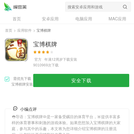
首页
安卓应用
电脑应用
MAC应用
资讯
专题
设计奖
创意应用
首页
>
应用软件
>
宝博棋牌
问答
宝博棋牌
官方
年满12周岁
下载安装
次下载
9010969
需优先下载
安全下载
宝博棋牌安装
小编点评
👅导语：
宝博棋牌
🦠是一家备受瞩目的体育平台，🚨提供丰富多
样的体育赛事和刺激的游戏体验。如果您想加入
宝博棋牌
的大家
庭，参与其中的乐趣，本文将为您详细介绍
宝博棋牌
的注册流