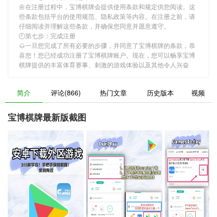
🌼在注册过程中，
宝博棋牌
会提供使用条款和规定供您阅读。这
些条款包括平台的使用规范、隐私政策等内容。在注册之前，请
仔细阅读并理解这些条款，并确保您同意并愿意遵守。
🕘第七步：完成注册
🌰一旦您完成了所有必要的步骤，并同意了
宝博棋牌
的条款，恭
喜您！您已经成功注册了宝博棋牌账户。现在，您可以畅享
宝博
棋牌
提供的丰富体育赛事、刺激的游戏体验以及其他令人兴奋
简介
评论(866)
热门文章
历史版本
视频
宝博棋牌最新版截图