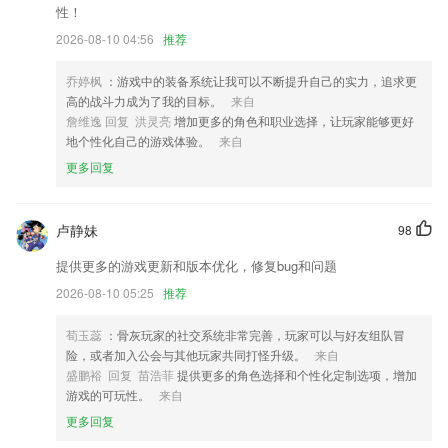
性！
官方活动评审功能新增可推荐数展示。
2026-08-10 04:56
推荐
电量小部件默认图标支持动态电量显示。
视频去水印后保存页面的优化
乔婷枫
：游戏中的装备系统让我可以不断提升自己的实力，追求更
高的战斗力成为了我的目标。
来自
新增“职业性格测评”模块；
詹维逸 回复 洪灵亮
增加更多的角色和职业选择，让玩家能够更好
是你 平安喜乐的印记，
地个性化自己的游戏体验。
来自
优化了整个ui界面
更多回复
联系我们
以上就是宝博棋牌的介绍，如果您喜欢这款软件，您可以到应用商店进行
卢静妹
98
打分评论，说出您的使用经历，以帮助我们更好的对产品进行优化修改。
提供更多的游戏更新和版本优化，修复bug和问题
2026-08-10 05:25
推荐
荀玉蕊
：骨灰玩家的社交系统非常完善，玩家可以与好友组队冒
险，或者加入公会与其他玩家共同打怪升级。
来自
盛鹏裕 回复 苗浩菲
提供更多的角色选择和个性化定制选项，增加
游戏的可玩性。
来自
更多回复