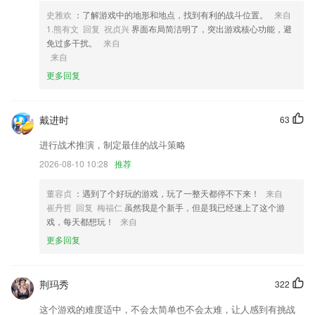
的时间。
史雅欢
：了解游戏中的地形和地点，找到有利的战斗位置。
来自
4,百万达人，分享潮流新动向
1.熊有文 回复 祝贞兴
界面布局简洁明了，突出游戏核心功能，避
免过多干扰。
来自
5,百万答题趣味闯关竞赛学习，提高小学生数学学习主动性，让孩子爱上
来自
学习！
更多回复
6,汇集了全球的热点新闻资讯，实时资讯最新掌握，满足用户的阅读需
求。
戴进时
宝博棋牌软件优势
63
进行战术推演，制定最佳的战斗策略
1.·保护孩子视力健康，让孩子减少电子产品使用
2026-08-10 10:28
推荐
2.考点全，部分有视频讲解重难点，随题观看。
3.将自己所练习过的题目进行收藏，用户能够随时查看。
董容贞
：遇到了个好玩的游戏，玩了一整天都停不下来！
来自
崔丹哲 回复 梅福仁
虽然我是个新手，但是我已经迷上了这个游
4.可以及时的了解关于放射医学方面的信息，用户在线学习相关的知识很
戏，每天都想玩！
来自
方便。
更多回复
5.提供十分全面的教育测试服务
6.提高所有学生用户的禁毒意识，远离毒品，珍爱生命就是这个平台的核
心宗旨。
荆玛秀
322
宝博棋牌更新了什么?
这个游戏的难度适中，不会太简单也不会太难，让人感到有挑战