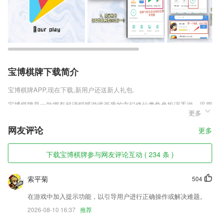
宝博棋牌下载简介
宝博棋牌
APP,现在下载,新用户还送新人礼包.
宝博棋牌是一款拥有超清细腻游戏画质的玄幻修仙类角色扮演手游，采用
更多
高端的3d建模系统，为玩家打造最真实的仙侠世界，悠扬悦耳的游戏背
景音乐，带给大家沉浸式的体验，驯鹤记首发版v1.0.0.1各种刻画精细的
网友评论
更多
仙侠人物角色。任玩家随意选择，每个职业都有自己的特色，超大的世界
地图任你探索，带给你不一样的仙侠体验。
下载宝博棋牌参与网友评论互动 ( 234 条 )
宝博棋牌软件特色
1,＊品牌宣传水印：
索平菊
504
2,【征才解决方案】基于全球高端人才库及人才数据分析，帮助企业招才
在游戏中加入提示功能，以引导用户进行正确操作或解决难题。
引智、打造雇主品牌；
2026-08-10 16:37
推荐
3,速度快：司机全城流动接单，以最快的速度到达您的身边，节省您宝贵