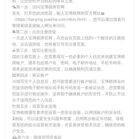
程，让您轻松开启精彩的体育之旅。
🦜第一步：访问宝博棋牌官网
首先，打开您的浏览器，输入
宝博棋牌
的官方网址🚟
（https://hanying.yuesha.com/n6un.html）。您可以通过搜索引
擎搜索或直接输入网址来访问。
🚔第二步：点击注册按钮
一旦进入
宝博棋牌
官网，🍮您会在页面上找到一个醒目的注册按
钮。点击该按钮，您将被引导至注册页面。
⛪第三步：填写注册信息
⌨️在注册页面上，您需要填写一些必要的个人信息来创建
宝博棋
牌
账户。通常包括用户名、密码、电子邮件地址、手机号码等。
请务必提供准确完整的信息，以确保顺利完成注册。
🕍第四步：验证账户
🥘填写完个人信息后，您可能需要进行账户验证。
宝博棋牌
会向
您提供的电子邮件地址或手机号码发送一条验证信息，您需要按
照提示进行验证操作。这有助于确保账户的安全性，并防止不法
分子滥用您的个人信息。
🔌第五步：设置安全选项
宝博棋牌
通常要求您设置一些安全选项，以增强账户的安全性。
⏳例如，可以设置安全问题和答案，启用两步验证等功能。请根
据系统的提示设置相关选项，并妥善保管相关信息，确保您的账
户安全。
🕰第六步：阅读并同意条款