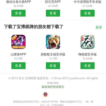
微信分身大师APP
职引官APP
卡卡清理助手安卓版
89.92MB
94.95MB
67.54MB
查看
查看
查看
下载了宝博棋牌的朋友都下载了
更多
山猪签APP
易船船主端安卓版
嗨校园安卓版
55.4MB
19.1MB
76.62MB
查看
查看
查看
© 2010 至今 宝博棋牌 版权所有。© Since 2010 yuesha.com. All rights
reserved.
版权保护投诉指引
・
增值电信业务经营许可证：京B2-201797163
网络出版服务许可证：（署）网
出证（京）字第2799号