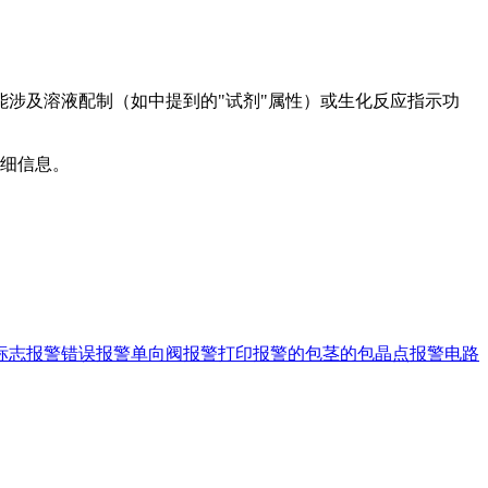
涉及溶液配制（如中提到的"试剂"属性）或生化反应指示功
详细信息。
标志
报警错误
报警单向阀
报警打印
报警的
包茎的
包晶点
报警电路