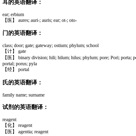
耳的英语翻译：
ear; erbium
【医】 aures; auri-; auris; ear; ot-; oto-
门的英语翻译：
class; door; gate; gateway; ostium; phylum; school
【计】 gate
【医】 binary division; hili; hilum; hilus; phylum; pore; Pori; porta; p
portal; porus; pyla
【经】 portal
氏的英语翻译：
family name; surname
试剂的英语翻译：
reagent
【化】 reagent
【医】 agentia; reagent