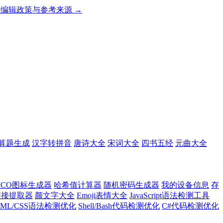
编辑政策与参考来源 →
算题生成
汉字转拼音
唐诗大全
宋词大全
四书五经
元曲大全
ICO图标生成器
哈希值计算器
随机密码生成器
我的设备信息
存
l链接提取器
颜文字大全
Emoji表情大全
JavaScript语法检测工具
TML/CSS语法检测优化
Shell/Bash代码检测优化
C#代码检测优化