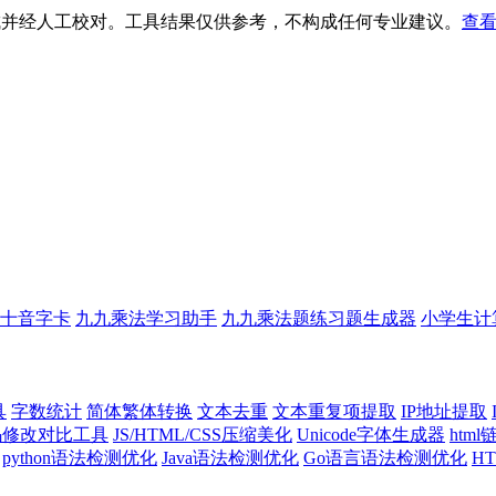
生成并经人工校对。工具结果仅供参考，不构成任何专业建议。
查看
十音字卡
九九乘法学习助手
九九乘法题练习题生成器
小学生计
具
字数统计
简体繁体转换
文本去重
文本重复项提取
IP地址提取
代码修改对比工具
JS/HTML/CSS压缩美化
Unicode字体生成器
htm
python语法检测优化
Java语法检测优化
Go语言语法检测优化
H