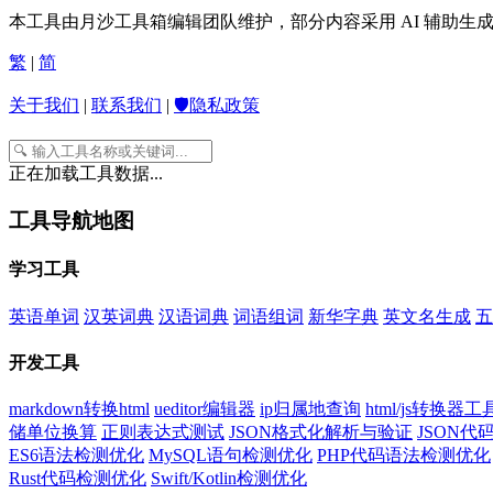
本工具由月沙工具箱编辑团队维护，部分内容采用 AI 辅助
繁
|
简
关于我们
|
联系我们
|
🛡️隐私政策
正在加载工具数据...
工具导航地图
学习工具
英语单词
汉英词典
汉语词典
词语组词
新华字典
英文名生成
五
开发工具
markdown转换html
ueditor编辑器
ip归属地查询
html/js转换器工
储单位换算
正则表达式测试
JSON格式化解析与验证
JSON
ES6语法检测优化
MySQL语句检测优化
PHP代码语法检测优化
Rust代码检测优化
Swift/Kotlin检测优化