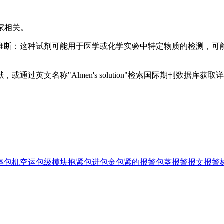
家相关。
推断：这种试剂可能用于医学或化学实验中特定物质的检测，可能
英文名称"Almen's solution"检索国际期刊数据库获取
率
包机空运
包级模块
抱紧
包进
包金
包紧的
报警
包茎
报警报文
报警