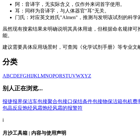
阿：音译字，无实际含义，仅作外来词首字使用。
耳：同样为音译字，与人体器官"耳"无关。
门氏：对应英文姓氏"Almen"，推测与发明该试剂的科学
虽然现有搜索结果未明确说明其具体用途，但根据命名规律可
能。
建议需要具体应用场景时，可查阅《化学试剂手册》等专业文献，或通过
分类
A
B
C
D
E
F
G
H
I
J
K
L
M
N
O
P
Q
R
S
T
U
V
W
X
Y
Z
别人正在浏览...
报捷
报界
保洁车
包接聚合
包接口
保结条件
包接物
保洁箱
包机费
包晶反应
饱经风霜
饱经风霜的
报警符
ℹ️
月沙工具箱 | 内容与使用声明