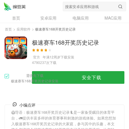
首页
安卓应用
电脑应用
MAC应用
资讯
专题
设计奖
创意应用
首页
>
应用软件
>
极速赛车168开奖历史记录
问答
极速赛车168开奖历史记录
官方
年满12周岁
下载安装
次下载
4790237
需优先下载
安全下载
极速赛车168开奖历史记录安装
小编点评
🥝导语：
极速赛车168开奖历史记录
🦎是一家备受瞩目的体育平
台，🚛提供丰富多样的体育赛事和刺激的游戏体验。如果您想加
入
极速赛车168开奖历史记录
的大家庭，参与其中的乐趣，本文