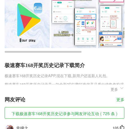
极速赛车168开奖历史记录下载简介
极速赛车168开奖历史记录
APP,现在下载,新用户还送新人礼包.
极速赛车168开奖历史记录是一款全新3D引擎打造的高品质仙侠角色扮演
更多
手游，多种职业体验最爽快的江湖争霸，各种神兵法宝任你自由锻造，浪
漫史诗的乾坤奥义故事完美复刻，九天圣世苍穹之巅等你来历练修真，风
网友评论
更多
云变幻的各种异兽等你来战斗，同时海还有强大的伙伴系统，在这仙魔大
战、三界纷争的世界中，你并不寂寞!快来九蜀仙缥缈录演绎自己的精彩
人生!
下载极速赛车168开奖历史记录参与网友评论互动 ( 725 条 )
极速赛车168开奖历史记录软件特色
幸娣之
105