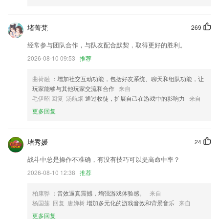
6.海量高质量学习资源，保持持续更新资源，让孩子告别绘本学习的枯
燥，建立自主学习的乐趣
堵菁梵
269
极速赛车168开奖历史记录更新了什么?
经常参与团队合作，与队友配合默契，取得更好的胜利。
翻译狗双旦活动上线
2026-08-10 09:53
推荐
照片清理腾出大空间，相似照片一键删
新能源车牌
曲荷融
：增加社交互动功能，包括好友系统、聊天和组队功能，让
玩家能够与其他玩家交流和合作
来自
优化客户业态
毛伊昭 回复 汤航烟
通过收徒，扩展自己在游戏中的影响力
来自
智能升级，推荐更懂你
更多回复
更新若干bug
联系我们
堵秀媛
24
以上就是极速赛车168开奖历史记录的介绍，如果您喜欢这款软件，您可
以到应用商店进行打分评论，说出您的使用经历，以帮助我们更好的对产
战斗中总是操作不准确，有没有技巧可以提高命中率？
品进行优化修改。
2026-08-10 12:38
推荐
柏康骅
：音效逼真震撼，增强游戏体验感。
来自
杨国莲 回复 唐婵树
增加多元化的游戏音效和背景音乐
来自
更多回复