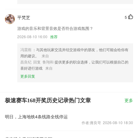
平梵芝
5
游戏的音乐和背景音效是否符合游戏氛围？
2026-08-10 16:00
推荐
冯震雨
：与其他玩家交流并结交游戏中的朋友，他们可能会给你有
用的建议。
来自
昌良纪 回复 鲁翔和
提供更多的职业选择，让我们可以根据自己的
喜好进行游戏
来自
更多回复
极速赛车168开奖历史记录热门文章
更多
明日，上海地铁4条线路全线停运
作者:雍良苛 2026-08-10 18:30