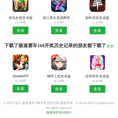
候鸟长租安卓版
浙江再生资源网安卓版
智眸房东安卓版
80.68MB
8.55MB
41.44MB
查看
查看
查看
下载了极速赛车168开奖历史记录的朋友都下载了
更多
32496APP
嘀呼工程安卓版
苏州停车安卓版
35.20MB
28.38MB
48.84MB
查看
查看
查看
© 2010 至今 极速赛车168开奖历史记录 版权所有。© Since 2010 yuesha.com.
All rights reserved.
版权保护投诉指引