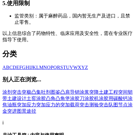
5.使用限制
监管类别：属于麻醉药品，国内暂无生产及进口，且禁
止零售。
以上信息综合了药物特性、临床应用及安全性，需在专业医疗
指导下使用。
分类
A
B
C
D
E
F
G
H
I
J
K
L
M
N
O
P
Q
R
S
T
U
V
W
X
Y
Z
别人正在浏览...
涂剂
突击
突极
凸集
吐剂
图鉴
凸肩导销
涂浆
突降
土建工程
突间韧
带
土建设计
土窖
涂胶
凸角
凸角堡
涂胶刀
涂胶机
涂胶用碳酸钙
涂
焦油瓶
突加应力
突加应力的
突加载荷
突击测验
突击队
图节点
涂
金
突进
图景
途径
ℹ️