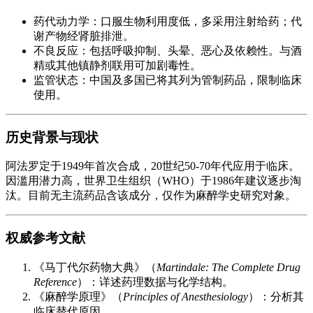
药代动力学：口服生物利用度低，多采用注射给药；代
谢产物经肾脏排泄。
不良反应：包括呼吸抑制、头晕、恶心及依赖性。与酒
精或其他镇静剂联用可加剧毒性。
监管状态：中国及多国已将其列为管制药品，限制临床
使用。
历史背景与现状
阿法罗定于1949年首次合成，20世纪50-70年代应用于临床。
因滥用潜力高，世界卫生组织（WHO）于1986年建议逐步淘
汰。目前无主流药品含该成分，仅作为麻醉学史研究对象。
权威参考文献
《马丁代尔药物大典》（
Martindale: The Complete Drug
Reference
）：详述药理数据与化学结构。
《麻醉学原理》（
Principles of Anesthesiology
）：分析其
临床替代原因。