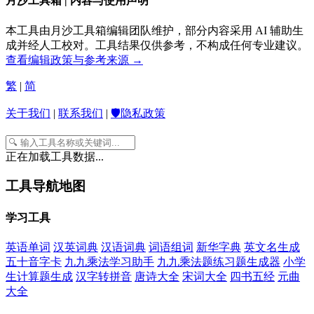
月沙工具箱 | 内容与使用声明
本工具由月沙工具箱编辑团队维护，部分内容采用 AI 辅助生
成并经人工校对。工具结果仅供参考，不构成任何专业建议。
查看编辑政策与参考来源 →
繁
|
简
关于我们
|
联系我们
|
🛡️隐私政策
正在加载工具数据...
工具导航地图
学习工具
英语单词
汉英词典
汉语词典
词语组词
新华字典
英文名生成
五十音字卡
九九乘法学习助手
九九乘法题练习题生成器
小学
生计算题生成
汉字转拼音
唐诗大全
宋词大全
四书五经
元曲
大全