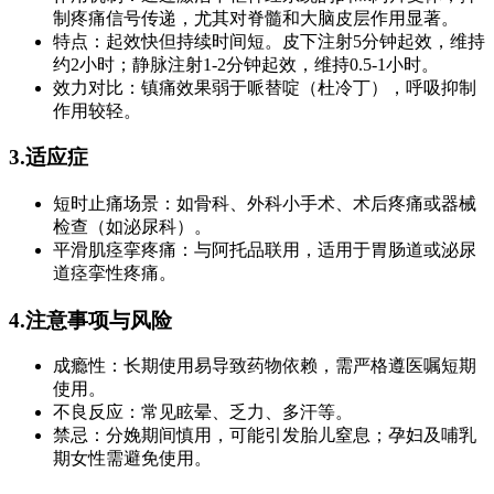
制疼痛信号传递，尤其对脊髓和大脑皮层作用显著。
特点：起效快但持续时间短。皮下注射5分钟起效，维持
约2小时；静脉注射1-2分钟起效，维持0.5-1小时。
效力对比：镇痛效果弱于哌替啶（杜冷丁），呼吸抑制
作用较轻。
3.适应症
短时止痛场景：如骨科、外科小手术、术后疼痛或器械
检查（如泌尿科）。
平滑肌痉挛疼痛：与阿托品联用，适用于胃肠道或泌尿
道痉挛性疼痛。
4.注意事项与风险
成瘾性：长期使用易导致药物依赖，需严格遵医嘱短期
使用。
不良反应：常见眩晕、乏力、多汗等。
禁忌：分娩期间慎用，可能引发胎儿窒息；孕妇及哺乳
期女性需避免使用。