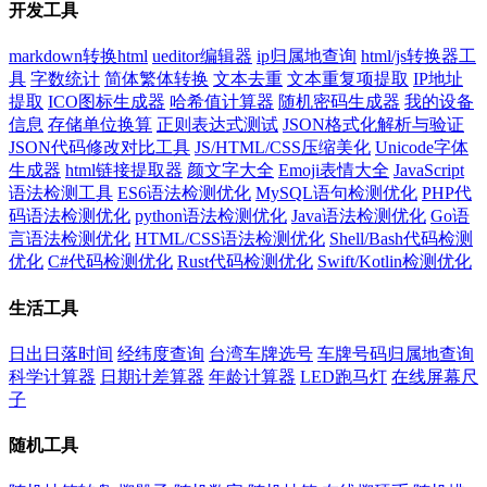
开发工具
markdown转换html
ueditor编辑器
ip归属地查询
html/js转换器工
具
字数统计
简体繁体转换
文本去重
文本重复项提取
IP地址
提取
ICO图标生成器
哈希值计算器
随机密码生成器
我的设备
信息
存储单位换算
正则表达式测试
JSON格式化解析与验证
JSON代码修改对比工具
JS/HTML/CSS压缩美化
Unicode字体
生成器
html链接提取器
颜文字大全
Emoji表情大全
JavaScript
语法检测工具
ES6语法检测优化
MySQL语句检测优化
PHP代
码语法检测优化
python语法检测优化
Java语法检测优化
Go语
言语法检测优化
HTML/CSS语法检测优化
Shell/Bash代码检测
优化
C#代码检测优化
Rust代码检测优化
Swift/Kotlin检测优化
生活工具
日出日落时间
经纬度查询
台湾车牌选号
车牌号码归属地查询
科学计算器
日期计差算器
年龄计算器
LED跑马灯
在线屏幕尺
子
随机工具