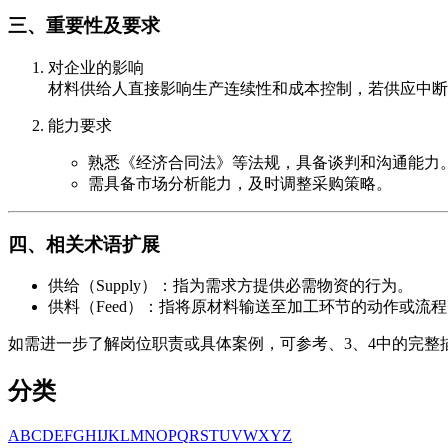
三、重要性及要求
对企业的影响
材料供给人直接影响生产连续性和成本控制，若供应中断
能力要求
熟悉《经济合同法》等法规，具备谈判和沟通能力
需具备市场分析能力，及时调整采购策略。
四、相关术语扩展
供给（Supply）：指为需求方提供必需物资的行为。
供料（Feed）：指将原材料输送至加工环节的动作或流
如需进一步了解岗位职责或具体案例，可参考、3、4中的完整
分类
A
B
C
D
E
F
G
H
I
J
K
L
M
N
O
P
Q
R
S
T
U
V
W
X
Y
Z