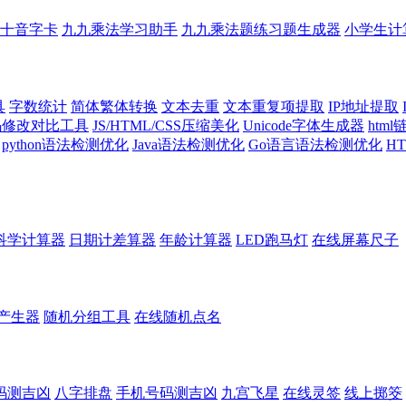
十音字卡
九九乘法学习助手
九九乘法题练习题生成器
小学生计
具
字数统计
简体繁体转换
文本去重
文本重复项提取
IP地址提取
代码修改对比工具
JS/HTML/CSS压缩美化
Unicode字体生成器
htm
python语法检测优化
Java语法检测优化
Go语言语法检测优化
H
科学计算器
日期计差算器
年龄计算器
LED跑马灯
在线屏幕尺子
产生器
随机分组工具
在线随机点名
码测吉凶
八字排盘
手机号码测吉凶
九宫飞星
在线灵签
线上掷筊