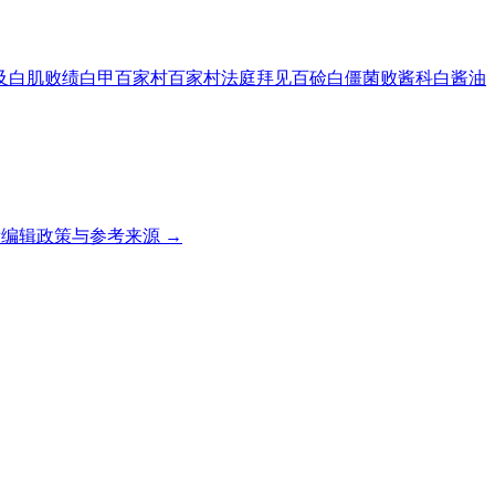
及
白肌
败绩
白甲
百家村
百家村法庭
拜见
百硷
白僵菌
败酱科
白酱油
编辑政策与参考来源 →