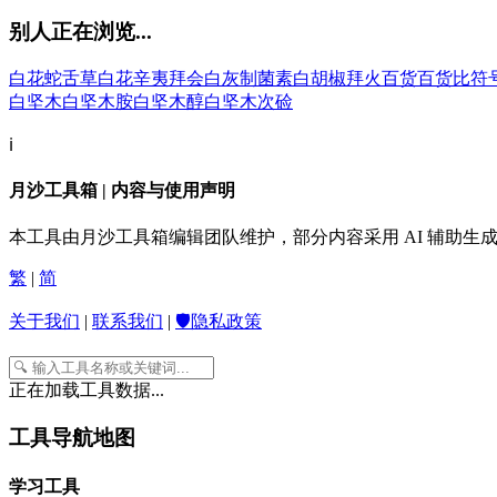
别人正在浏览...
白花蛇舌草
白花辛夷
拜会
白灰制菌素
白胡椒
拜火
百货
百货比符
白坚木
白坚木胺
白坚木醇
白坚木次硷
ℹ️
月沙工具箱 | 内容与使用声明
本工具由月沙工具箱编辑团队维护，部分内容采用 AI 辅助
繁
|
简
关于我们
|
联系我们
|
🛡️隐私政策
正在加载工具数据...
工具导航地图
学习工具