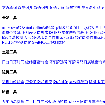
英语单词
汉英词典
汉语词典
词语组词
新华字典
英文名生成
五
开发工具
markdown转换html
ueditor编辑器
ip归属地查询
html/js转换器工
储单位换算
正则表达式测试
JSON格式化解析与验证
JSON
ES6语法检测优化
MySQL语句检测优化
PHP代码语法检测优化
Rust代码检测优化
Swift/Kotlin检测优化
生活工具
日出日落时间
经纬度查询
台湾车牌选号
车牌号码归属地查询
随机工具
随机抽签转盘
掷骰子
随机数字
随机抽签
在线掷硬币
随机排序
民俗工具
万年历老黄历
二十四节气
公历农历转换
财神方位查询
车牌号