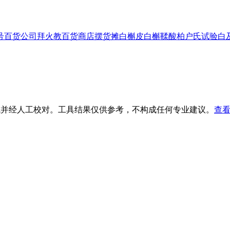
号
百货公司
拜火教
百货商店
摆货摊
白槲皮
白槲鞣酸
柏户氏试验
白
生成并经人工校对。工具结果仅供参考，不构成任何专业建议。
查看