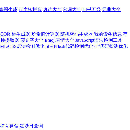
算题生成
汉字转拼音
唐诗大全
宋词大全
四书五经
元曲大全
ICO图标生成器
哈希值计算器
随机密码生成器
我的设备信息
存
l链接提取器
颜文字大全
Emoji表情大全
JavaScript语法检测工具
TML/CSS语法检测优化
Shell/Bash代码检测优化
C#代码检测优化
称骨算命
红沙日查询