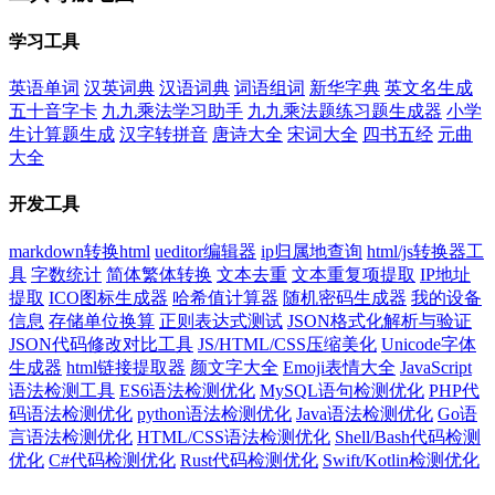
学习工具
英语单词
汉英词典
汉语词典
词语组词
新华字典
英文名生成
五十音字卡
九九乘法学习助手
九九乘法题练习题生成器
小学
生计算题生成
汉字转拼音
唐诗大全
宋词大全
四书五经
元曲
大全
开发工具
markdown转换html
ueditor编辑器
ip归属地查询
html/js转换器工
具
字数统计
简体繁体转换
文本去重
文本重复项提取
IP地址
提取
ICO图标生成器
哈希值计算器
随机密码生成器
我的设备
信息
存储单位换算
正则表达式测试
JSON格式化解析与验证
JSON代码修改对比工具
JS/HTML/CSS压缩美化
Unicode字体
生成器
html链接提取器
颜文字大全
Emoji表情大全
JavaScript
语法检测工具
ES6语法检测优化
MySQL语句检测优化
PHP代
码语法检测优化
python语法检测优化
Java语法检测优化
Go语
言语法检测优化
HTML/CSS语法检测优化
Shell/Bash代码检测
优化
C#代码检测优化
Rust代码检测优化
Swift/Kotlin检测优化