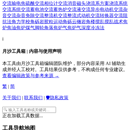
交流输电
焦硫酰
交流相位计
交流消音磁头
浇流系方案
浇流系统
交流系统
交流蓄电池
交流蓄热炉
交流液
交流异步电动机
交流杂
音
交流杂音免除
交流整流机
交流整流式动机
交流转换器
交流阻
抗法
角力学校
角砾岩
胶粒运动
角砾云橄岩
角楼
搅乱
搅乱战术
焦
炉焦油
焦炉煤气
脚轮
角落
焦炉气
焦炉气深度冷冻法
ℹ️
月沙工具箱 | 内容与使用声明
本工具由月沙工具箱编辑团队维护，部分内容采用 AI 辅助生
成并经人工校对。工具结果仅供参考，不构成任何专业建议。
查看编辑政策与参考来源 →
繁
|
简
关于我们
|
联系我们
|
🛡️隐私政策
正在加载工具数据...
工具导航地图