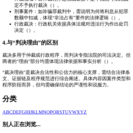
定不予执行裁决（）。
刑事案件：如诈骗罪裁判中，需说明为何将利息从犯罪
数额中扣减，体现“非法占有”要件的法律逻辑（）。
行政裁决：行政机关依据具体法规对违法行为作出处罚
决定（）。
4.与“判决理由”的区别
裁决多用于仲裁或行政程序，而判决专指法院的司法决定。但
两者的“理由”部分均需体现法律依据和事实分析（）。
“裁决理由”是裁决合法性和公信力的核心支撑，需结合法律条
文、证据链及程序规范进行综合阐述。具体内容因案件类型和
程序阶段而异，但均需确保结论的严谨性和说服力。
分类
A
B
C
D
E
F
G
H
I
J
K
L
M
N
O
P
Q
R
S
T
U
V
W
X
Y
Z
别人正在浏览...