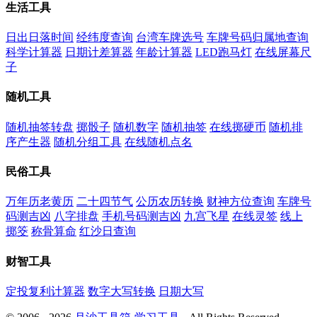
生活工具
日出日落时间
经纬度查询
台湾车牌选号
车牌号码归属地查询
科学计算器
日期计差算器
年龄计算器
LED跑马灯
在线屏幕尺
子
随机工具
随机抽签转盘
掷骰子
随机数字
随机抽签
在线掷硬币
随机排
序产生器
随机分组工具
在线随机点名
民俗工具
万年历老黄历
二十四节气
公历农历转换
财神方位查询
车牌号
码测吉凶
八字排盘
手机号码测吉凶
九宫飞星
在线灵签
线上
掷筊
称骨算命
红沙日查询
财智工具
定投复利计算器
数字大写转换
日期大写