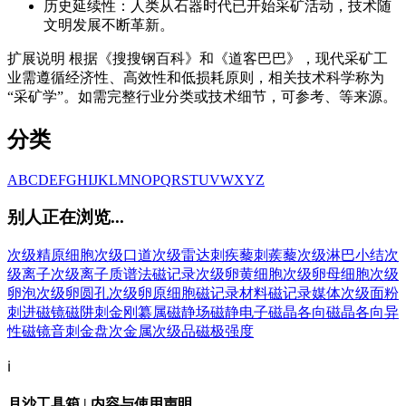
历史延续性：人类从石器时代已开始采矿活动，技术随
文明发展不断革新。
扩展说明 根据《搜搜钢百科》和《道客巴巴》，现代采矿工
业需遵循经济性、高效性和低损耗原则，相关技术科学称为
“采矿学”。如需完整行业分类或技术细节，可参考、等来源。
分类
A
B
C
D
E
F
G
H
I
J
K
L
M
N
O
P
Q
R
S
T
U
V
W
X
Y
Z
别人正在浏览...
次级精原细胞
次级口道
次级雷达
刺疾藜
刺蒺藜
次级淋巴小结
次
级离子
次级离子质谱法
磁记录
次级卵黄细胞
次级卵母细胞
次级
卵泡
次级卵圆孔
次级卵原细胞
磁记录材料
磁记录媒体
次级面粉
刺进
磁镜
磁阱
刺金刚纂属
磁静场
磁静电子
磁晶各向
磁晶各向异
性
磁镜音
刺金盘
次金属
次级品
磁极强度
ℹ️
月沙工具箱 | 内容与使用声明