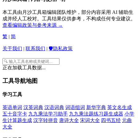
本工具由月沙工具箱编辑团队维护，部分内容采用 AI 辅助生
成并经人工校对。工具结果仅供参考，不构成任何专业建议。
查看编辑政策与参考来源 →
繁
|
简
关于我们
|
联系我们
|
🛡️隐私政策
正在加载工具数据...
工具导航地图
学习工具
英语单词
汉英词典
汉语词典
词语组词
新华字典
英文名生成
五十音字卡
九九乘法学习助手
九九乘法题练习题生成器
小学
生计算题生成
汉字转拼音
唐诗大全
宋词大全
四书五经
元曲
大全