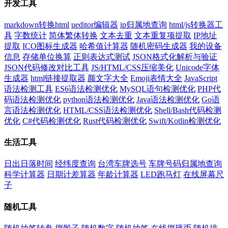
开发工具
markdown转换html
ueditor编辑器
ip归属地查询
html/js转换器工
具
字数统计
简体繁体转换
文本去重
文本重复项提取
IP地址
提取
ICO图标生成器
哈希值计算器
随机密码生成器
我的设备
信息
存储单位换算
正则表达式测试
JSON格式化解析与验证
JSON代码修改对比工具
JS/HTML/CSS压缩美化
Unicode字体
生成器
html链接提取器
颜文字大全
Emoji表情大全
JavaScript
语法检测工具
ES6语法检测优化
MySQL语句检测优化
PHP代
码语法检测优化
python语法检测优化
Java语法检测优化
Go语
言语法检测优化
HTML/CSS语法检测优化
Shell/Bash代码检测
优化
C#代码检测优化
Rust代码检测优化
Swift/Kotlin检测优化
生活工具
日出日落时间
经纬度查询
台湾车牌选号
车牌号码归属地查询
科学计算器
日期计差算器
年龄计算器
LED跑马灯
在线屏幕尺
子
随机工具