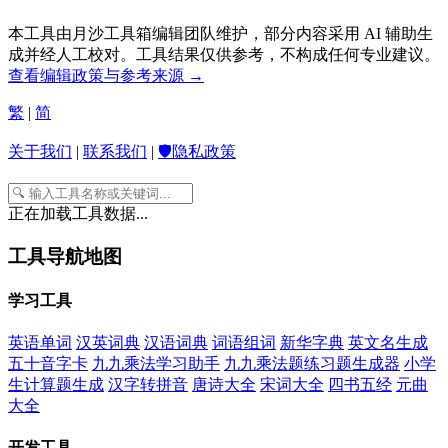
本工具由月沙工具箱编辑团队维护，部分内容采用 AI 辅助生
成并经人工校对。工具结果仅供参考，不构成任何专业建议。
查看编辑政策与参考来源 →
繁
|
简
关于我们
|
联系我们
|
🛡️隐私政策
正在加载工具数据...
工具导航地图
学习工具
英语单词
汉英词典
汉语词典
词语组词
新华字典
英文名生成
五十音字卡
九九乘法学习助手
九九乘法题练习题生成器
小学
生计算题生成
汉字转拼音
唐诗大全
宋词大全
四书五经
元曲
大全
开发工具