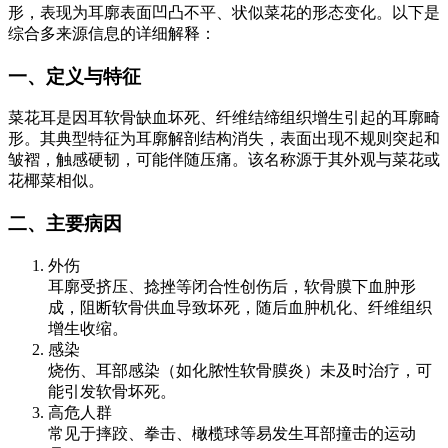
形，表现为耳廓表面凹凸不平、状似菜花的形态变化。以下是
综合多来源信息的详细解释：
一、定义与特征
菜花耳是因耳软骨缺血坏死、纤维结缔组织增生引起的耳廓畸
形。其典型特征为耳廓解剖结构消失，表面出现不规则突起和
皱褶，触感硬韧，可能伴随压痛。该名称源于其外观与菜花或
花椰菜相似。
二、主要病因
外伤
耳廓受挤压、捻挫等闭合性创伤后，软骨膜下血肿形
成，阻断软骨供血导致坏死，随后血肿机化、纤维组织
增生收缩。
感染
烧伤、耳部感染（如化脓性软骨膜炎）未及时治疗，可
能引发软骨坏死。
高危人群
常见于摔跤、拳击、橄榄球等易发生耳部撞击的运动