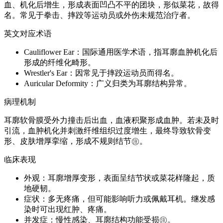
血、机化后增生，形成表面凹凸不平的团块，形似菜花，故得
名。常见于拳击、摔跤等运动员或外伤未规范治疗者。
英文对应术语
Cauliflower Ear：国际通用医学术语，指耳廓血肿机化后
形成的纤维化畸形。
Wrestler's Ear：因常见于摔跤运动员而得名。
Auricular Deformity：广义归类为耳廓结构异常。
病理机制
耳廓软骨膜受外力撞击后出血，血液积聚形成血肿。若未及时
引流，血肿机化并刺激纤维组织过度增生，最终导致软骨变
形、皮肤增厚挛缩，形成不规则结节㊟。
临床表现
外观：耳廓增厚变形，表面呈结节状或菜花样隆起，质
地硬韧。
症状：多无疼痛，但可能影响听力或佩戴耳机。继发感
染时可出现红肿、疼痛。
并发症：慢性感染、耳廓结构功能受损㊟。