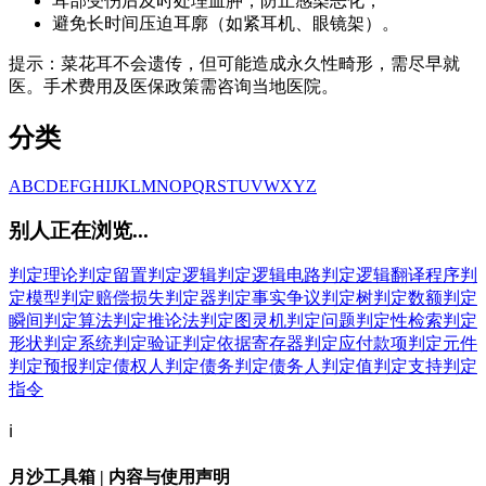
耳部受伤后及时处理血肿，防止感染恶化；
避免长时间压迫耳廓（如紧耳机、眼镜架）。
提示：菜花耳不会遗传，但可能造成永久性畸形，需尽早就
医。手术费用及医保政策需咨询当地医院。
分类
A
B
C
D
E
F
G
H
I
J
K
L
M
N
O
P
Q
R
S
T
U
V
W
X
Y
Z
别人正在浏览...
判定理论
判定留置
判定逻辑
判定逻辑电路
判定逻辑翻译程序
判
定模型
判定赔偿损失
判定器
判定事实争议
判定树
判定数额
判定
瞬间
判定算法
判定推论法
判定图灵机
判定问题
判定性检索
判定
形状
判定系统
判定验证
判定依据寄存器
判定应付款项
判定元件
判定预报
判定债权人
判定债务
判定债务人
判定值
判定支持
判定
指令
ℹ️
月沙工具箱 | 内容与使用声明