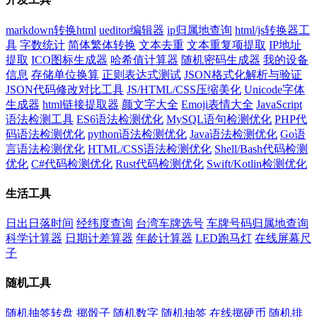
markdown转换html
ueditor编辑器
ip归属地查询
html/js转换器工
具
字数统计
简体繁体转换
文本去重
文本重复项提取
IP地址
提取
ICO图标生成器
哈希值计算器
随机密码生成器
我的设备
信息
存储单位换算
正则表达式测试
JSON格式化解析与验证
JSON代码修改对比工具
JS/HTML/CSS压缩美化
Unicode字体
生成器
html链接提取器
颜文字大全
Emoji表情大全
JavaScript
语法检测工具
ES6语法检测优化
MySQL语句检测优化
PHP代
码语法检测优化
python语法检测优化
Java语法检测优化
Go语
言语法检测优化
HTML/CSS语法检测优化
Shell/Bash代码检测
优化
C#代码检测优化
Rust代码检测优化
Swift/Kotlin检测优化
生活工具
日出日落时间
经纬度查询
台湾车牌选号
车牌号码归属地查询
科学计算器
日期计差算器
年龄计算器
LED跑马灯
在线屏幕尺
子
随机工具
随机抽签转盘
掷骰子
随机数字
随机抽签
在线掷硬币
随机排