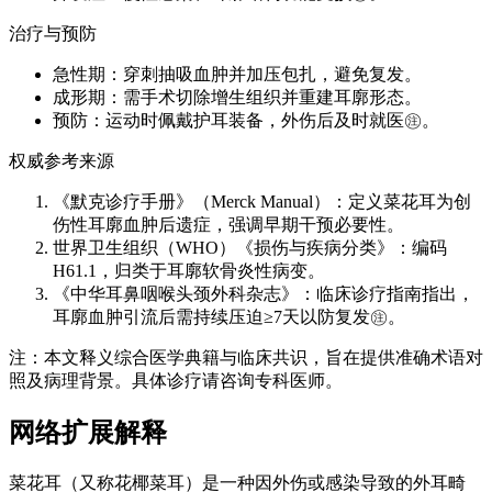
治疗与预防
急性期：穿刺抽吸血肿并加压包扎，避免复发。
成形期：需手术切除增生组织并重建耳廓形态。
预防：运动时佩戴护耳装备，外伤后及时就医㊟。
权威参考来源
《默克诊疗手册》（Merck Manual）：定义菜花耳为创
伤性耳廓血肿后遗症，强调早期干预必要性。
世界卫生组织（WHO）《损伤与疾病分类》：编码
H61.1，归类于耳廓软骨炎性病变。
《中华耳鼻咽喉头颈外科杂志》：临床诊疗指南指出，
耳廓血肿引流后需持续压迫≥7天以防复发㊟。
注：本文释义综合医学典籍与临床共识，旨在提供准确术语对
照及病理背景。具体诊疗请咨询专科医师。
网络扩展解释
菜花耳（又称花椰菜耳）是一种因外伤或感染导致的外耳畸